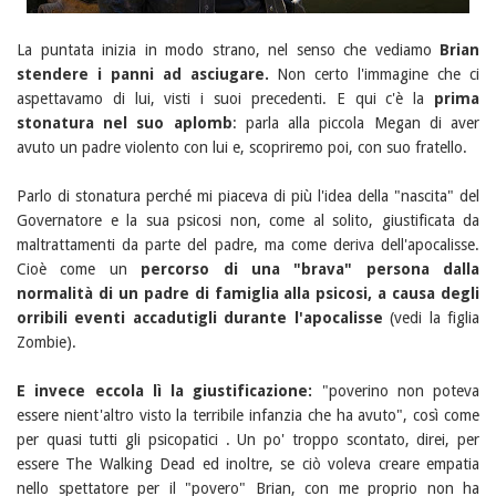
La puntata inizia in modo strano, nel senso che vediamo
Brian
stendere i panni ad asciugare.
Non certo l'immagine che ci
aspettavamo di lui, visti i suoi precedenti. E qui c'è la
prima
stonatura nel suo aplomb
: parla alla piccola Megan di aver
avuto un padre violento con lui e, scopriremo poi, con suo fratello.
Parlo di stonatura perché mi piaceva di più l'idea della "nascita" del
Governatore e la sua psicosi non, come al solito, giustificata da
maltrattamenti da parte del padre, ma come deriva dell'apocalisse.
Cioè come un
percorso di una "brava" persona dalla
normalità di un padre di famiglia alla psicosi, a causa degli
orribili eventi accadutigli durante l'apocalisse
(vedi la figlia
Zombie).
E invece eccola lì la giustificazione:
"poverino non poteva
essere nient'altro visto la terribile infanzia che ha avuto", così come
per quasi tutti gli psicopatici . Un po' troppo scontato, direi, per
essere The Walking Dead ed inoltre, se ciò voleva creare empatia
nello spettatore per il "povero" Brian, con me proprio non ha