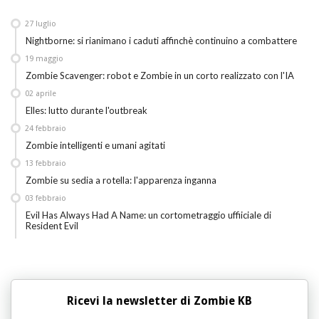
27
luglio
Nightborne: si rianimano i caduti affinchè continuino a combattere
19
maggio
Zombie Scavenger: robot e Zombie in un corto realizzato con l'IA
02
aprile
Elles: lutto durante l'outbreak
24
febbraio
Zombie intelligenti e umani agitati
13
febbraio
Zombie su sedia a rotella: l'apparenza inganna
03
febbraio
Evil Has Always Had A Name: un cortometraggio uffiiciale di
Resident Evil
Ricevi la newsletter di Zombie KB