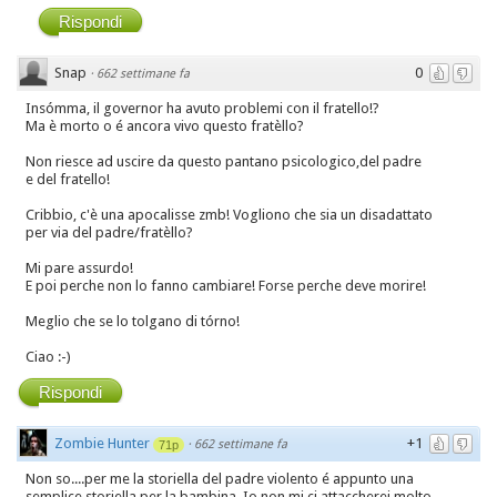
Rispondi
Snap
0
·
662 settimane fa
Insómma, il governor ha avuto problemi con il fratello!?
Ma è morto o é ancora vivo questo fratèllo?
Non riesce ad uscire da questo pantano psicologico,del padre
e del fratello!
Cribbio, c'è una apocalisse zmb! Vogliono che sia un disadattato
per via del padre/fratèllo?
Mi pare assurdo!
E poi perche non lo fanno cambiare! Forse perche deve morire!
Meglio che se lo tolgano di tórno!
Ciao :-)
Rispondi
Zombie Hunter
+1
·
662 settimane fa
71p
Non so....per me la storiella del padre violento é appunto una
semplice storiella per la bambina. Io non mi ci attaccherei molto....