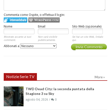
Commenta come Ospite, o effettua il login:
Nome
Email
Sito Web (opzionale)
Mostrato accanto ai tuoi
Non sarà visibile
Sei hai un sito Web, linkalo
commenti.
pubblicamente.
qui.
Abbonati a
Invia Commento
Notizie Serie TV
More »
TWD Dead City: la seconda puntata della
Stagione 3 su Sky
agosto 04, 2026
0