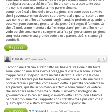
ne valga la pena, perchè in effetti fin'ora sono successe tante cose,
ma non si è concluso molto, a mio parere almeno.
comunque è dalla fine della terza stagione, che sono poco convinto
che il governatore non doveva sopravvivere alla quarta, secondo me
twd non è un telefilm da "scontri lunghi", anzi, lo preferisco quando le
cose vengono concluse presto, anche perchè chi segue il fumetto, sà
che c'è moltissimo materiale da "reinterpretare" per il telefilm, e non
vedo perchè continuare a spingere sulla "saga" governatore-prigione.
cmq resta sempre una grande serie a mio parere, cioè, ci stanno gli
zombie!!!!
Rispondi
Devesh
0
·
662 settimane fa
Secondo me il danno è stato fatto nel finale di stagione della terza
serie, quando non si ha avuto il coraggio di osare e si sono lasciate
troppe cose in sospeso senza un nulla di fatto. E' vero che le cose
siano state forzate per far tornare il governatore in pista, ma cosa si
poteva fare in 2 puntate? come avevo detto la puntata precedente mi
era piaciuta, questa un pò meno in effetti e sono curioso di vedere
che succederà nella prossima puntata. Il risvolto psicologico del
governatore io lo capisco meglio avendo letto il libro (non è tanto il
padre il problema ma il rapporto con il fratello) ma è pur vero che in
questo episodio è stato affrontato in modo superficiale.
Rispondi
2 risposta
·
attivo 662 settimane fa