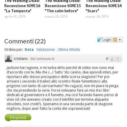
The Walking Dead:
The Walking Dead:
The Walking Dead:
Recensione S09E16
Recensione S09E15
Recensione S09E14
"La Tempesta"
"The calm before"
"Scars"
aprile 01, 2019
marzo 25, 2019
marzo 18, 2019
Commenti
(
22
)
Login
Ordina per:
Data
Valutazione
Ultima Attività
cristiano
0
·
662 settimane fa
Jackson hai ragione, e mi turba dirlo perché di solito non sono mai
d'accordo con te. Ma che c...! Tutto 'sto casino, due episodi interi, per
riportarci allo stesso psicopatico della scorsa stagione? Per poi
arrivare ( secondo il trailer) allo scontro finale fumettistico alla
prigione con tanto di carroarmato? No ragazzi, non mi piace la piega
che sta prendendo la serie. Forse volevano fare un mix tra i libri
dedicati al governatore e il fumetto, ma così facendo hanno perso di
vista ciò che avevano creato con il telefilm (un termine alquanto
obsoleto, non credi?). Speriamo in una seconda parte di stagione
migliore, dopo aver fatto la conta dei sopravvissuti!
Rispondi