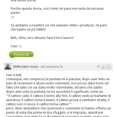
una nuova storia.
Perche questa storia, così comé, mi pare non vada da nessuna
parte!
;-)
Se andiamo a risentire ciò che avevano detto i producer, mi pare
che hanno un pò fallito!
Beh, cèrto, loro devono fare il loro lavoro!
Ciao :-)
Rispondi
smile naso rosso
-1
·
662 settimane fa
ciao a tutti,
comunque, nel complesso la puntata mi è piaciuta, dopo aver letto un
paio di recensioni e alcuni vostri commenti, non posso darvi torto sul
fatto che tutto ciò sia stato molto ridondante, diciamo che subito
dopo aver visto la puntata, ne ho assorbito il significato come un:
""il cattivo cade, il cattivo è vicino alla fine, il cattivo vede un barlume di
speranza, il cattivo torna a vivere, il cattivo prova a cambiare strada, il
cattivo non ci riesce, il cattivo torna cattivo""
però, devo ammettere che recensioni e commenti mi hanno offerto un
punto di vista che prima mi èra sfuggito, e vi ringrazio, quindi per
concludere, non vedo l'ora di vedere la prossima puntata, spero solo