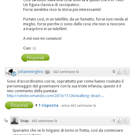
Un figura classica di sociopatico.
Forse avrebbe reso la storia più interessante!
Portato così, in un telefilm, da un fumetto, forse non rende al
meglio, forse perche ci sono delle cose che non si riescono
a traspórre in un telefilm!
A mè non mi convince!
Ciao :-)
Rispondi
johanneinglesi
0
·
662 settimane fa
1p
Sono d'accordissimo con te, soprattutto per come hanno rovinato il
personnaggio del governaore con la sua triste infanzia, questo è il
mio commento della puntata:
http://setelecomando.com/2013/11/26/walking-dead-...
Rispondi
1 risposta
·
attivo 662 settimane fa
Snap
-1
·
662 settimane fa
Speriamo che se lo tolgano di torno in fretta, così da cominciare