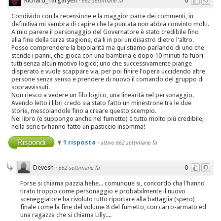
Richard_Targaryen
0
·
662 settimane fa
Condivido con la recensione e la maggior parte dei commenti, in
definitiva mi sembra di capire che la puntata non abbia convinto molti.
A mio parere il personaggio del Governatore è stato credibile fino
alla fine della terza stagione, da li in poi un disastro dietro l'altro.
Posso comprendere la bipolarità ma qui stiamo parlando di uno che
stende i panni, che gioca con una bambina e dopo 10 minuti fa fuori
tutti senza alcun motivo logico; uno che successivamente piange
disperato e vuole scappare via, per poi finire l'opera uccidendo altre
persone senza senso e prendere di nuovo il comando del gruppo di
sopravvissuti.
Non riesco a vedere un filo logico, una linearità nel personaggio.
Avendo letto i libri credo sia stato fatto un minestrone tra le due
storie, mescolandole fino a creare questo scempio.
Nel libro (e suppongo anche nel fumetto) è tutto molto più credibile,
nella serie tv hanno fatto un pasticcio insomma!
Rispondi
1 risposta
·
attivo 662 settimane fa
Devesh
0
·
662 settimane fa
Forse si chiama pazzia hehe... comunque si, concordo cha l'hanno
tirato troppo come personaggio e probabilmente il nuovo
sceneggiatore ha rivoluto tutto riportare alla battaglia (spero)
finale come la fine del volume 8 del fumetto, con carro-armato ed
una ragazza che si chiama Lilly....