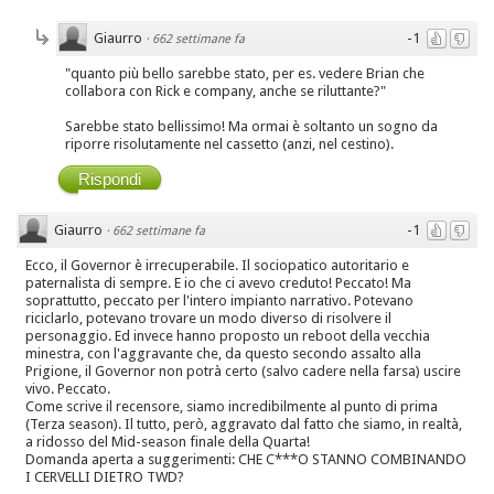
Giaurro
-1
·
662 settimane fa
"quanto più bello sarebbe stato, per es. vedere Brian che
collabora con Rick e company, anche se riluttante?"
Sarebbe stato bellissimo! Ma ormai è soltanto un sogno da
riporre risolutamente nel cassetto (anzi, nel cestino).
Rispondi
Giaurro
-1
·
662 settimane fa
Ecco, il Governor è irrecuperabile. Il sociopatico autoritario e
paternalista di sempre. E io che ci avevo creduto! Peccato! Ma
soprattutto, peccato per l'intero impianto narrativo. Potevano
riciclarlo, potevano trovare un modo diverso di risolvere il
personaggio. Ed invece hanno proposto un reboot della vecchia
minestra, con l'aggravante che, da questo secondo assalto alla
Prigione, il Governor non potrà certo (salvo cadere nella farsa) uscire
vivo. Peccato.
Come scrive il recensore, siamo incredibilmente al punto di prima
(Terza season). Il tutto, però, aggravato dal fatto che siamo, in realtà,
a ridosso del Mid-season finale della Quarta!
Domanda aperta a suggerimenti: CHE C***O STANNO COMBINANDO
I CERVELLI DIETRO TWD?