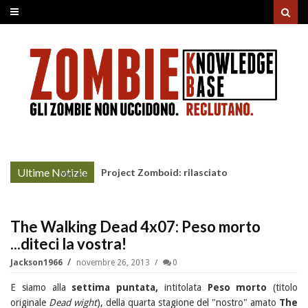
Ultime Notizie
Project Zomboid: rilasciato
More »
l'aggiornamento "Build 42"
The Walking Dead 4x07: Peso morto
...diteci la vostra!
Jackson1966
novembre 26, 2013
0
E siamo alla
settima puntata,
intitolata
Peso morto
(titolo
originale
Dead wight
), della quarta stagione del "nostro" amato
The