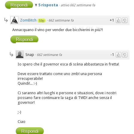
Rispondi
5 risposta
·
attivo 662 settimane fa
ZomBitch
+1
·
662 settimane fa
59p
Annacquano il vino per vender due bicchierini in più?!
Rispondi
Snap
-1
·
662 settimane fa
Io spero che il governor esca di scèna abbastanza in fretta!
Deve essere trattato come uno zmb! una persona
irrecuperabile!
Quindi!... :-)
Ci saranno altri luoghi e persone e situazioni, dove i nostri
possano fare continuare la saga di TWD! anche senza il
governor!
;-)
Ciao
Rispondi