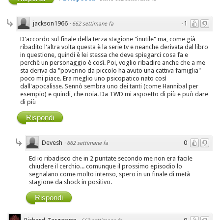
jackson1966
-1
·
662 settimane fa
D'accordo sul finale della terza stagione "inutile" ma, come già
ribadito l'altra volta questa è la serie tv e neanche derivata dal libro
in questione, quindi è lei stessa che deve spiegarci cosa fa e
perchè un personaggio è così. Poi, voglio ribadire anche che a me
sta deriva da "poverino da piccolo ha avuto una cattiva famiglia"
poco mi piace. Era meglio uno psicopatico nato così
dall'apocalisse. Sennò sembra uno dei tanti (come Hannibal per
esempio) e quindi, che noia. Da TWD mi aspoetto di più e può dare
di più
Rispondi
Devesh
0
·
662 settimane fa
Ed io ribadisco che in 2 puntate secondo me non era facile
chiudere il cerchio... comunque il prossimo episodio lo
segnalano come molto intenso, spero in un finale di metà
stagione da shock in positivo.
Rispondi