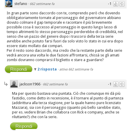
stefano
-1
·
662 settimane fa
In gran parte sono daccordo con te, comprendo però che dovendo
obbligatoriamente tornate al personaggio del governatore abbiano
dovuto colmare il gap temporale e racontare il più brevemente
possibile cosa è successo al personaggio in questo lungo lasso di
tempo altrimenti lo stesso personaggio perderebbe di credibilità, nel
senso che un pazzo del genere dopo i trascorsi della terza serie
avrebbe anche potuto farsi fuori da solo visto lo stato in cui era dopo
essere stato mollato dai compari.
Per il resto sono daccordo, ma credo che la restante parte della serie
vedrà ancora una volta le due fazioni affrontarsi, chissà se gli amati
zombi dovranno comprarsi il biglietto e stare a guardare?
Rispondi
2 risposta
·
attivo 662 settimane fa
jackson1966
-1
·
662 settimane fa
Ma per questo bastava una puntata. Ciò che comunque mi dà più
fastidio, come detto in recensione, è il tornare al punto di partenza
(addirittura alla terza stagione, per la quale hanno pure licenziato
Mazzara), sia con il personaggio (quanto più bello sarebbe stato,
per es. vedere Brian che collabora con Rick e company, anche se
riluttante?) che con la serie.
Rispondi