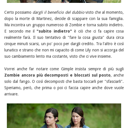
Certo possiamo
dargli il beneficio del dubbio
visto che al momento,
dopo la morte di Martinez, decide di scappare con la sua famiglia.
Ma incontra un gruppo numeroso di Zombie e torna subito indietro.
E secondo me il
"subito indietro"
è ciò che ci fa capire cosa
realmente farà. Il suo tentativo di "fare la cosa giusta" dura circa
cinque minuti scarsi, un po' poco per dargli credito. Tra l'altro è così
lunatico e strano che non mi capacito di come Lily non si accorga del
suo cambiamento lento ma costante, visto che ci vive insieme.
Vorrei anche far notare come Gimple insista sempre di più sugli
Zombie ancora più decomposti e bloccati sul posto
, anche
solo dal fango. O così decomposti che basta toccarli per "sfasciarli".
Speriamo, però, che prima o poi ci faccia capire anche dove vuole
arrivare.