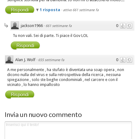
Rispondi
1 risposta
·
attivo 661 settimane fa
jackson1966
0
·
661 settimane fa
Tu non vali. Sei di parte. Ti piace il Gov LOL
Rispondi
Alan J. Wolf
0
·
655 settimane fa
A me personalmente , ha stufato è diventata una soap opera , non
dicono nulla del virus e sulla retrospettiva della ricerca , nessuna
spiegazione , solo ste beghe condominiali , nel carcere e con il
vicinato , lo hanno impallosito
Rispondi
Invia un nuovo commento