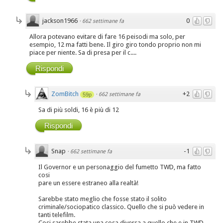
jackson1966
0
·
662 settimane fa
Allora potevano evitare di fare 16 peisodi ma solo, per
esempio, 12 ma fatti bene. Il giro giro tondo proprio non mi
piace per niente. Sa di presa per il c....
Rispondi
ZomBitch
+2
·
662 settimane fa
59p
Sa di più soldi, 16 è più di 12
Rispondi
Snap
-1
·
662 settimane fa
Il Governor e un personaggio del fumetto TWD, ma fatto
cosi
pare un essere estraneo alla realtà!
Sarebbe stato meglio che fosse stato il solito
criminale/sociopatico classico. Quello che si può vedere in
tanti telefilm.
Cosi sarebbe stata una cosa diversa a quello che e in TWD.