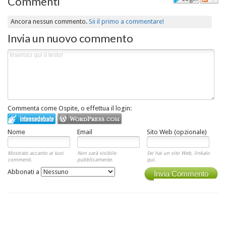
Commenti
Ancora nessun commento.
Sii il primo a commentare!
Invia un nuovo commento
Commenta come Ospite, o effettua il login:
Nome
Email
Sito Web (opzionale)
Mostrato accanto ai tuoi
Non sarà visibile
Sei hai un sito Web, linkalo
commenti.
pubblicamente.
qui.
Abbonati a
Invia Commento