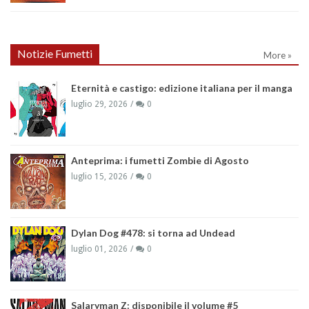
Notizie Fumetti
More »
Eternità e castigo: edizione italiana per il manga
luglio 29, 2026
0
Anteprima: i fumetti Zombie di Agosto
luglio 15, 2026
0
Dylan Dog #478: si torna ad Undead
luglio 01, 2026
0
Salaryman Z: disponibile il volume #5