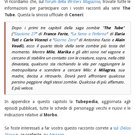
Vi ricordiamo che, sul
forum della
Writers Magazine
, trovate tutte le
informazioni per partecipare con i vostri racconti alla serie
The
Tube
. Questa la sinossi ufficiale di
Ceneri
:
Dopo i primi tre capitoli della saga zombie “
The Tube
”
("
Stazione 27
” di
Franco Forte
, “
La fame e l’inferno
” di
Ilaria
Tuti
e
Carlo Vicenzi
e “
Giorno Zero
” di Antonino Fazio e
Alain
Voudì
), ecco il quarto titolo della serie zombie più tosta del
momento. Mentre
Milo
,
Marika
e gli altri sono nel vagone e
cercano di stabilire un contatto con le creature, sopra, nella città
devastata, qualcuno sta rischiando la vita per raggiungere la
metropolitana e scendere a cercare
Milo
: è
Milagros
, sua
madre, decisa a ritrovarlo. Dovrà però affrontare qualcosa
persino peggiore degli stessi zombie. Qualcosa di più affamato.
E più veloce.
In appendice a questo capitolo la
Tubepedia
, aggiornata agli
episodi pubblicati, tutte le schede di personaggi vecchi e nuovi e le
indicazioni relative al
Morbo
.
Se foste interessati a far vostro questo racconto correte a
sul
Delos
Store
o, se preferite, su
Amazon
.