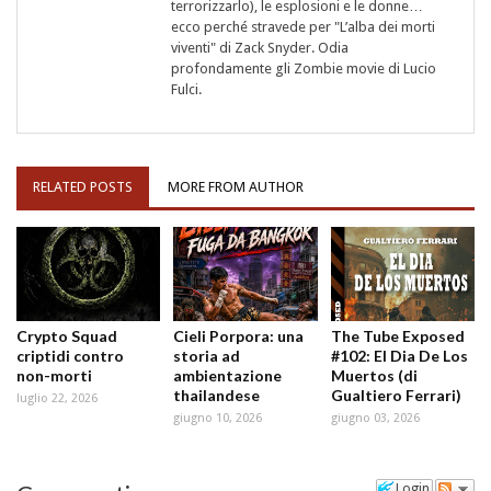
terrorizzarlo), le esplosioni e le donne…
ecco perché stravede per "L’alba dei morti
viventi" di Zack Snyder. Odia
profondamente gli Zombie movie di Lucio
Fulci.
RELATED POSTS
MORE FROM AUTHOR
Crypto Squad
Cieli Porpora: una
The Tube Exposed
criptidi contro
storia ad
#102: El Dia De Los
non-morti
ambientazione
Muertos (di
thailandese
Gualtiero Ferrari)
luglio 22, 2026
giugno 10, 2026
giugno 03, 2026
Login