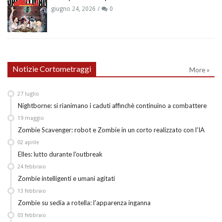
giugno 24, 2026
0
Notizie Cortometraggi
More »
27
luglio
Nightborne: si rianimano i caduti affinchè continuino a combattere
19
maggio
Zombie Scavenger: robot e Zombie in un corto realizzato con l'IA
02
aprile
Elles: lutto durante l'outbreak
24
febbraio
Zombie intelligenti e umani agitati
13
febbraio
Zombie su sedia a rotella: l'apparenza inganna
03
febbraio