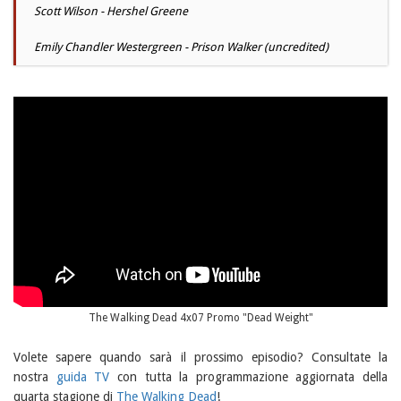
Scott Wilson - Hershel Greene
Emily Chandler Westergreen - Prison Walker (uncredited)
The Walking Dead 4x07 Promo "Dead Weight"
Volete sapere quando sarà il prossimo episodio? Consultate la
nostra
guida TV
con tutta la programmazione aggiornata della
quarta stagione di
The Walking Dead
!