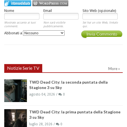
Nome
Email
Sito Web (opzionale)
Mostrato accanto ai tuoi
Non sarà visibile
Sei hai un sito Web, linkalo
commenti.
pubblicamente.
qui.
Abbonati a
Invia Commento
Notizie Serie TV
More »
TWD Dead City: la seconda puntata della
Stagione 3 su Sky
agosto 04, 2026
0
TWD Dead City: la prima puntata della Stagione
3 su Sky
luglio 28, 2026
0