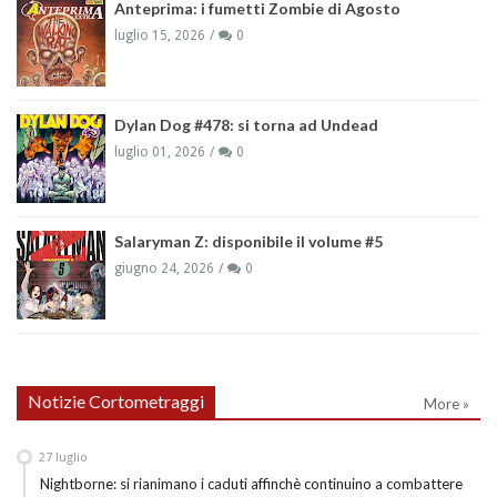
Anteprima: i fumetti Zombie di Agosto
luglio 15, 2026
0
Dylan Dog #478: si torna ad Undead
luglio 01, 2026
0
Salaryman Z: disponibile il volume #5
giugno 24, 2026
0
Notizie Cortometraggi
More »
27
luglio
Nightborne: si rianimano i caduti affinchè continuino a combattere