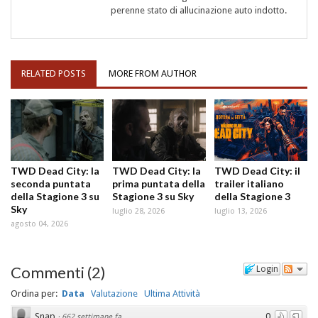
perenne stato di allucinazione auto indotto.
RELATED POSTS
MORE FROM AUTHOR
TWD Dead City: la
TWD Dead City: la
TWD Dead City: il
seconda puntata
prima puntata della
trailer italiano
della Stagione 3 su
Stagione 3 su Sky
della Stagione 3
Sky
luglio 28, 2026
luglio 13, 2026
agosto 04, 2026
Commenti
(
2
)
Login
Ordina per:
Data
Valutazione
Ultima Attività
Snap
0
·
662 settimane fa