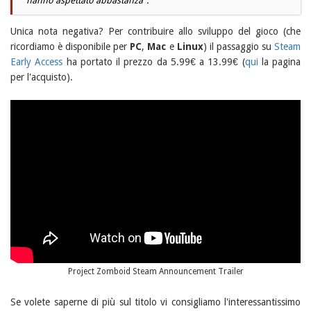
hanno aspettato abbastanza
".
Unica nota negativa? Per contribuire allo sviluppo del gioco (che
ricordiamo è disponibile per
PC
,
Mac
e
Linux
) il passaggio su
Steam
Early Access
ha portato il prezzo da 5.99€ a 13.99€ (
qui
la pagina
per l'acquisto).
Project Zomboid Steam Announcement Trailer
Se volete saperne di più sul titolo vi consigliamo l'interessantissimo