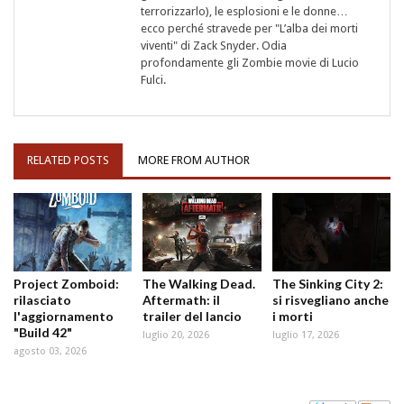
terrorizzarlo), le esplosioni e le donne…
ecco perché stravede per "L’alba dei morti
viventi" di Zack Snyder. Odia
profondamente gli Zombie movie di Lucio
Fulci.
RELATED POSTS
MORE FROM AUTHOR
Project Zomboid:
The Walking Dead.
The Sinking City 2:
rilasciato
Aftermath: il
si risvegliano anche
l'aggiornamento
trailer del lancio
i morti
"Build 42"
luglio 20, 2026
luglio 17, 2026
agosto 03, 2026