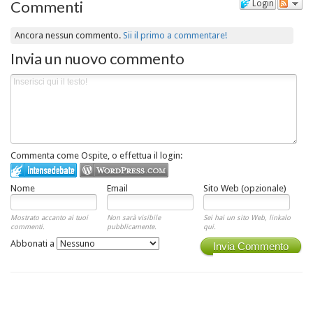
Commenti
Login
Ancora nessun commento.
Sii il primo a commentare!
Invia un nuovo commento
Commenta come Ospite, o effettua il login:
Nome
Email
Sito Web (opzionale)
Mostrato accanto ai tuoi
Non sarà visibile
Sei hai un sito Web, linkalo
commenti.
pubblicamente.
qui.
Abbonati a
Invia Commento