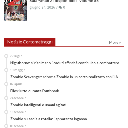
Salaryman Z: disponibile il volume #5
giugno 24, 2026
0
Notizie Cortometraggi
More »
27
luglio
Nightborne: si rianimano i caduti affinchè continuino a combattere
19
maggio
Zombie Scavenger: robot e Zombie in un corto realizzato con l'IA
02
aprile
Elles: lutto durante l'outbreak
24
febbraio
Zombie intelligenti e umani agitati
13
febbraio
Zombie su sedia a rotella: l'apparenza inganna
03
febbraio