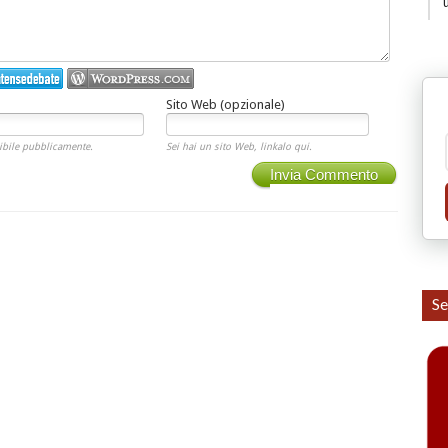
Sito Web (opzionale)
ibile pubblicamente.
Sei hai un sito Web, linkalo qui.
Invia Commento
Se