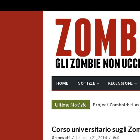
HOME
NOTIZIE
RECENSIONI
Ultime Notizie
Project Zomboid: rilas
More »
Corso universitario sugli Zo
Grimwolf
febbraio 21, 2014
0