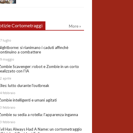
tizie Cortometraggi
More »
27
luglio
Nightborne: si rianimano i caduti affinchè
continuino a combattere
19
maggio
Zombie Scavenger: robot e Zombie in un corto
realizzato con l'IA
02
aprile
Elles: lutto durante l'outbreak
24
febbraio
Zombie intelligenti e umani agitati
13
febbraio
Zombie su sedia a rotella: l'apparenza inganna
03
febbraio
Evil Has Always Had A Name: un cortometraggio