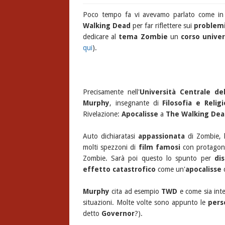
Poco tempo fa vi avevamo parlato come i
Walking Dead
per far riflettere sui
problemi
dedicare al
tema Zombie
un
corso univer
qui
).
Precisamente nell'
Università Centrale de
Murphy
, insegnante di
Filosofia e Relig
Rivelazione:
Apocalisse
a
The Walking Dea
Auto dichiaratasi
appassionata
di Zombie, l'
molti spezzoni di
film famosi
con protagoni
Zombie. Sarà poi questo lo spunto per
di
effetto catastrofico
come un'
apocalisse
d
Murphy
cita ad esempio
TWD
e come sia int
situazioni. Molte volte sono appunto le
pers
detto
Governor
?).