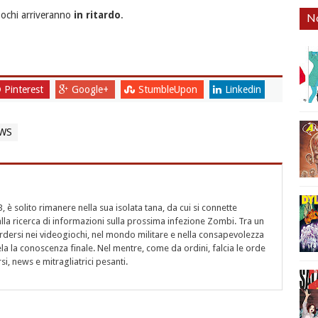
pochi arriveranno
in ritardo
.
No
Pinterest
Google+
StumbleUpon
Linkedin
WS
B, è solito rimanere nella sua isolata tana, da cui si connette
lla ricerca di informazioni sulla prossima infezione Zombi. Tra un
erdersi nei videogiochi, nel mondo militare e nella consapevolezza
ela la conoscenza finale. Nel mentre, come da ordini, falcia le orde
, news e mitragliatrici pesanti.