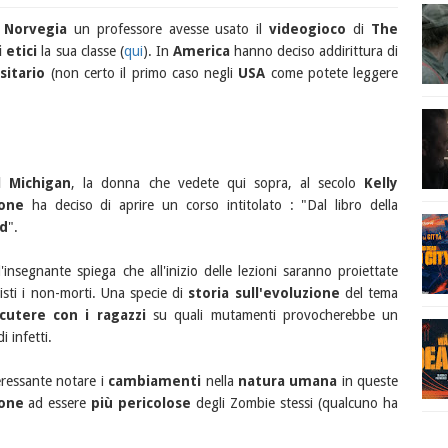
n
Norvegia
un professore avesse usato il
videogioco
di
The
 etici
la sua classe (
qui
). In
America
hanno deciso addirittura di
sitario
(non certo il primo caso negli
USA
come potete leggere
l Michigan
, la donna che vedete qui sopra, al secolo
Kelly
ione
ha deciso di aprire un corso intitolato : "Dal libro della
d
".
insegnante spiega che all'inizio delle lezioni saranno proiettate
sti i non-morti. Una specie di
storia sull'evoluzione
del tema
scutere con i ragazzi
su quali mutamenti provocherebbe un
i infetti.
eressante notare i
cambiamenti
nella
natura umana
in queste
one
ad essere
più pericolose
degli Zombie stessi (qualcuno ha