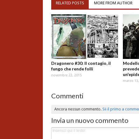
RELATED POSTS
MORE FROM AUTHOR
Dragonero #30: Il contagio, il
Modell
fungo che rende folli
prevede
un'epid
novembre 22, 2015
marzo 13,
Commenti
Ancora nessun commento.
Sii il primo a comme
Invia un nuovo commento