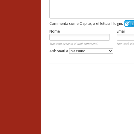
Commenta come Ospite, o effettua il login:
Nome
Email
Mostrato accanto ai tuoi commenti.
Non sarà vis
Abbonati a