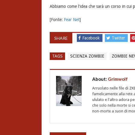
Abbiamo come l'idea che sarà un corso in cui 
[Fonte:
Fear Net
]
SHARE
Facebook
Twitter
TAGS
SCIENZA ZOMBIE
ZOMBIE NE
About:
Grimwolf
Arruolato nelle file di ZK
famelicamente alla rete a
ululato e l'altro adora p
che solo nella morte si c
non-morte a suon di morsi