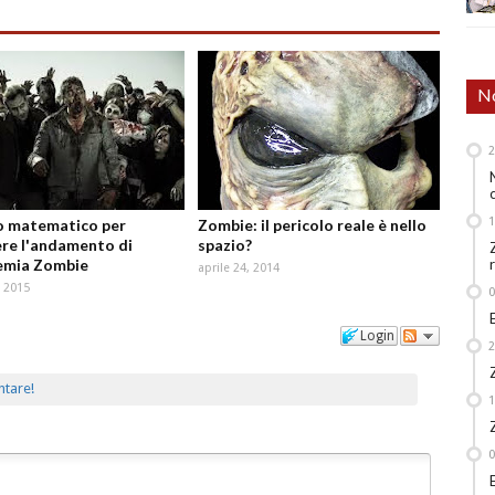
No
o matematico per
Zombie: il pericolo reale è nello
re l'andamento di
spazio?
emia Zombie
aprile 24, 2014
 2015
Login
ntare!