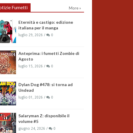
tizie Fumetti
More »
Eternità e castigo: edizione
italiana per il manga
luglio 29, 2026
0
Anteprima: i fumetti Zombie di
Agosto
luglio 15, 2026
0
Dylan Dog #478: si torna ad
Undead
luglio 01, 2026
0
Salaryman Z: disponibile il
volume #5
giugno 24, 2026
0