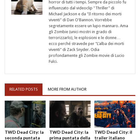
horror di tutti i tempi. Sempre da piccolo fu
influenzato dal videoclip "Thriller" di
Michael Jackson e da "Il ritorno dei morti
viventi" di Dan O'Bannon. Vorrebbe
segretamente essere un lupo mannaro. Ama
gli Zombie (unici mostri in grado di
terrorizzarlo), le esplosioni e le donne…
ecco perché stravede per "L’alba dei morti
viventi" di Zack Snyder. Odia
profondamente gli Zombie movie di Lucio
Fulci.
RELATED POSTS
MORE FROM AUTHOR
TWD Dead City: la
TWD Dead City: la
TWD Dead City: il
seconda puntata
prima puntata della
trailer italiano