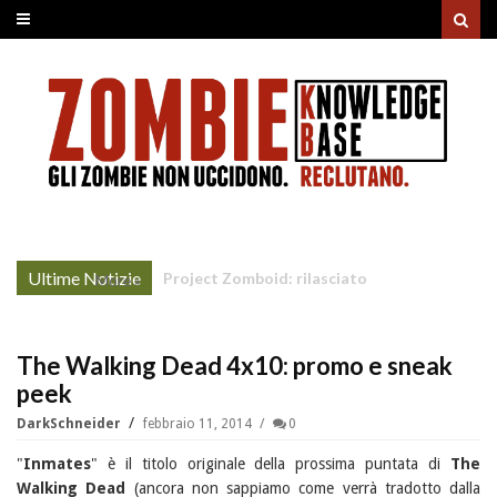
Ultime Notizie
Unholy Night: la nonna non-morta rovina il
More »
cenone di Natale
The Walking Dead 4x10: promo e sneak
peek
DarkSchneider
febbraio 11, 2014
0
"
Inmates
" è il titolo originale della prossima puntata di
The
Walking Dead
(ancora non sappiamo come verrà tradotto dalla