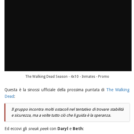
The Walking Dead Season - 4x10 - Inmates - Promo
Questa è la sinossi ufficiale della prossima puntata di
The Walking
Dead
:
Il gruppo incontra molti ostacoli nel tentativo di trovare stabilità
e sicurezza, ma a volte tutto ciò che li guida è la speranza.
Ed eccovi gli
sneak peek
con
Daryl
e
Beth
: