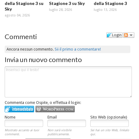
della Stagione 3 su
Stagione 3 su Sky
della Stagione 3
Sky
luglio 28, 2026
luglio 13, 2026
agosto 04, 2026
Commenti
Login
Ancora nessun commento.
Sii il primo a commentare!
Invia un nuovo commento
Commenta come Ospite, o effettua il login:
Nome
Email
Sito Web (opzionale)
Mostrato accanto ai tuoi
Non sarà visibile
Sei hai un sito Web, linkalo
commenti.
pubblicamente.
qui.