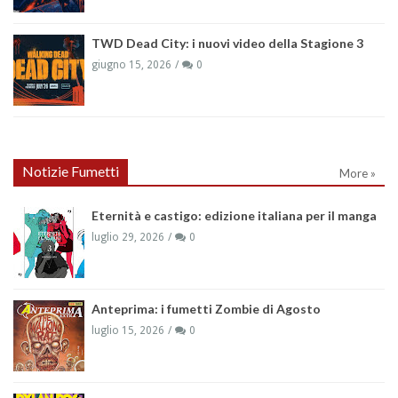
TWD Dead City: i nuovi video della Stagione 3
giugno 15, 2026
0
Notizie Fumetti
More »
Eternità e castigo: edizione italiana per il manga
luglio 29, 2026
0
Anteprima: i fumetti Zombie di Agosto
luglio 15, 2026
0