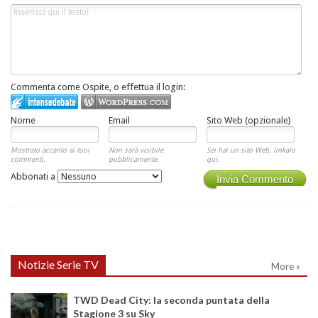
Commenta come Ospite, o effettua il login:
Nome
Email
Sito Web (opzionale)
Mostrato accanto ai tuoi
Non sarà visibile
Sei hai un sito Web, linkalo
commenti.
pubblicamente.
qui.
Abbonati a
Invia Commento
Notizie Serie TV
More »
TWD Dead City: la seconda puntata della
Stagione 3 su Sky