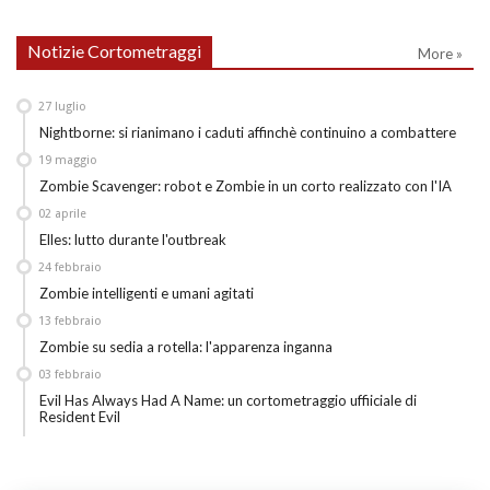
Notizie Cortometraggi
More »
27
luglio
Nightborne: si rianimano i caduti affinchè continuino a combattere
19
maggio
Zombie Scavenger: robot e Zombie in un corto realizzato con l'IA
02
aprile
Elles: lutto durante l'outbreak
24
febbraio
Zombie intelligenti e umani agitati
13
febbraio
Zombie su sedia a rotella: l'apparenza inganna
03
febbraio
Evil Has Always Had A Name: un cortometraggio uffiiciale di
Resident Evil