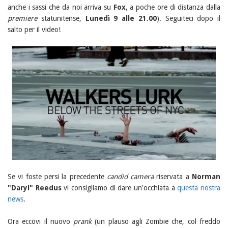
anche i sassi che da noi arriva su
Fox
, a poche ore di distanza dalla
premiere
statunitense,
Lunedì 9 alle 21.00
). Seguiteci dopo il
salto per il video!
Se vi foste persi la precedente
candid camera
riservata a
Norman
"Daryl" Reedus
vi consigliamo di dare un'occhiata a
questa nostra
news
.
Ora eccovi il nuovo
prank
(un plauso agli Zombie che, col freddo