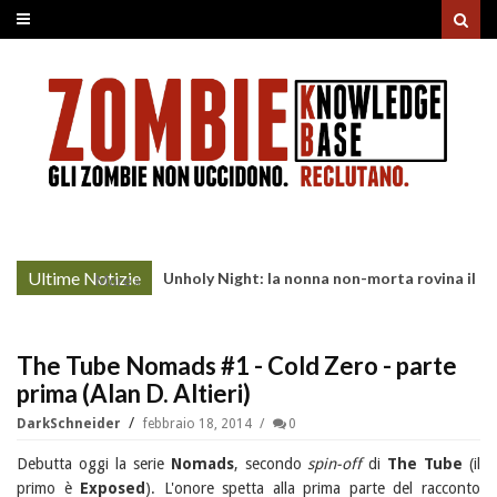
Ultime Notizie
Unholy Night: la nonna non-morta rovina il
More »
cenone di Natale
The Tube Nomads #1 - Cold Zero - parte
prima (Alan D. Altieri)
DarkSchneider
febbraio 18, 2014
0
Debutta oggi la serie
Nomads
, secondo
spin-off
di
The Tube
(il
primo è
Exposed
). L'onore spetta alla prima parte del racconto