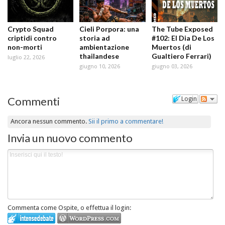
Crypto Squad
Cieli Porpora: una
The Tube Exposed
criptidi contro
storia ad
#102: El Dia De Los
non-morti
ambientazione
Muertos (di
thailandese
Gualtiero Ferrari)
luglio 22, 2026
giugno 10, 2026
giugno 03, 2026
Commenti
Login
Ancora nessun commento.
Sii il primo a commentare!
Invia un nuovo commento
Commenta come Ospite, o effettua il login: