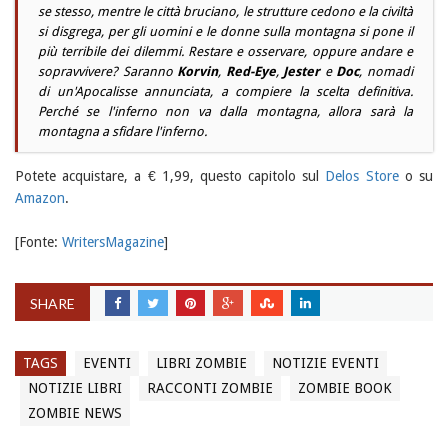
se stesso, mentre le città bruciano, le strutture cedono e la civiltà
si disgrega, per gli uomini e le donne sulla montagna si pone il
più terribile dei dilemmi. Restare e osservare, oppure andare e
sopravvivere? Saranno
Korvin
,
Red-Eye
,
Jester
e
Doc
, nomadi
di un'Apocalisse annunciata, a compiere la scelta definitiva.
Perché se l'inferno non va dalla montagna, allora sarà la
montagna a sfidare l'inferno.
Potete acquistare, a € 1,99, questo capitolo sul
Delos Store
o su
Amazon
.
[Fonte:
WritersMagazine
]
SHARE
TAGS
EVENTI
LIBRI ZOMBIE
NOTIZIE EVENTI
NOTIZIE LIBRI
RACCONTI ZOMBIE
ZOMBIE BOOK
ZOMBIE NEWS