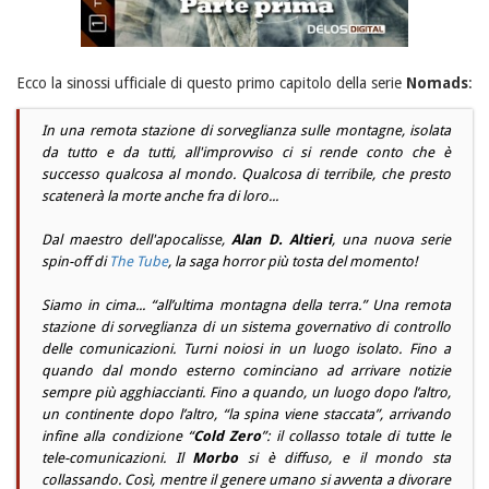
Ecco la sinossi ufficiale di questo primo capitolo della serie
Nomads
:
In una remota stazione di sorveglianza sulle montagne, isolata
da tutto e da tutti, all'improvviso ci si rende conto che è
successo qualcosa al mondo. Qualcosa di terribile, che presto
scatenerà la morte anche fra di loro...
Dal maestro dell'apocalisse,
Alan D. Altieri
, una nuova serie
spin-off
di
The Tube
, la saga horror più tosta del momento!
Siamo in cima... “all’ultima montagna della terra.” Una remota
stazione di sorveglianza di un sistema governativo di controllo
delle comunicazioni. Turni noiosi in un luogo isolato. Fino a
quando dal mondo esterno cominciano ad arrivare notizie
sempre più agghiaccianti. Fino a quando, un luogo dopo l’altro,
un continente dopo l’altro, “la spina viene staccata”, arrivando
infine alla condizione “
Cold Zero
”: il collasso totale di tutte le
tele-comunicazioni. Il
Morbo
si è diffuso, e il mondo sta
collassando. Così, mentre il genere umano si avventa a divorare