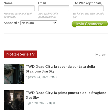
Nome
Email
Sito Web (opzionale)
Mostrato accanto ai tuoi
Non sarà visibile
Sei hai un sito Web, linkalo
commenti.
pubblicamente.
qui.
Abbonati a
Invia Commento
Notizie Serie TV
More »
TWD Dead City: la seconda puntata della
Stagione 3 su Sky
agosto 04, 2026
0
TWD Dead City: la prima puntata della Stagione
3 su Sky
luglio 28, 2026
0