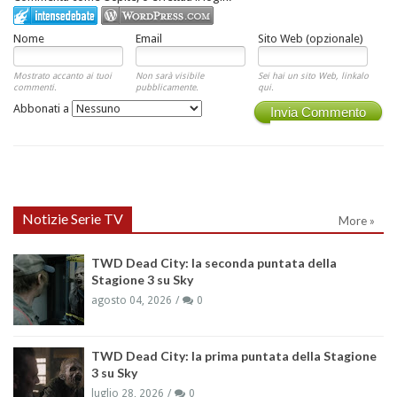
Nome
Email
Sito Web (opzionale)
Mostrato accanto ai tuoi
Non sarà visibile
Sei hai un sito Web, linkalo
commenti.
pubblicamente.
qui.
Abbonati a
Invia Commento
Notizie Serie TV
More »
TWD Dead City: la seconda puntata della
Stagione 3 su Sky
agosto 04, 2026
0
TWD Dead City: la prima puntata della Stagione
3 su Sky
luglio 28, 2026
0