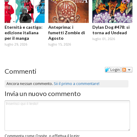
Eternità e castigo:
Anteprima: i
Dylan Dog #478: si
edizione italiana
fumetti Zombie di
torna ad Undead
per il manga
Agosto
luglio 01, 2026
luglio 29, 2026
luglio 15, 2026
Commenti
Login
Ancora nessun commento.
Sii il primo a commentare!
Invia un nuovo commento
Commenta come Ospite, o effettua il login: