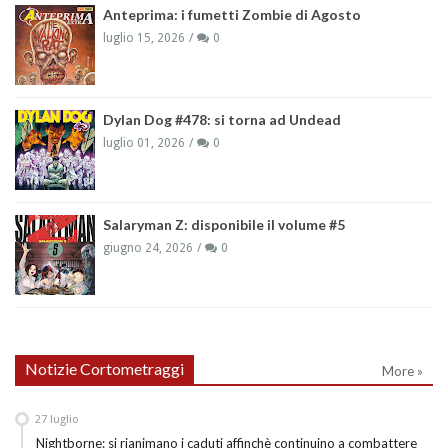
Anteprima: i fumetti Zombie di Agosto
luglio 15, 2026
0
Dylan Dog #478: si torna ad Undead
luglio 01, 2026
0
Salaryman Z: disponibile il volume #5
giugno 24, 2026
0
Notizie Cortometraggi
More »
27
luglio
Nightborne: si rianimano i caduti affinchè continuino a combattere