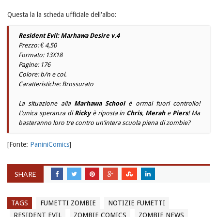
Questa la la scheda ufficiale dell'albo:
Resident Evil: Marhawa Desire v.4
Prezzo: € 4,50
Formato: 13X18
Pagine: 176
Colore: b/n e col.
Caratteristiche: Brossurato
La situazione alla
Marhawa School
è ormai fuori controllo!
L’unica speranza di
Ricky
è riposta in
Chris
,
Merah
e
Piers
! Ma
basteranno loro tre contro un’intera scuola piena di zombie?
[Fonte:
PaniniComics
]
SHARE
TAGS
FUMETTI ZOMBIE
NOTIZIE FUMETTI
RESIDENT EVIL
ZOMBIE COMICS
ZOMBIE NEWS