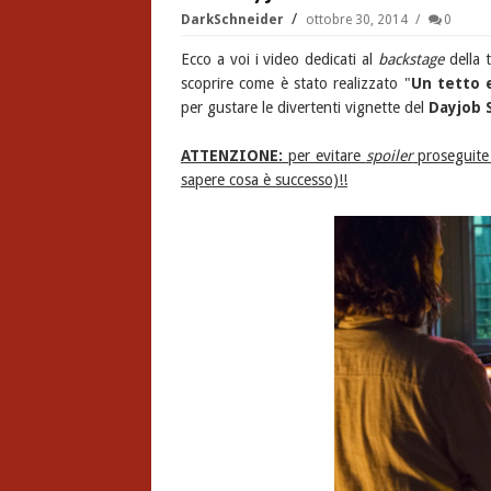
DarkSchneider
ottobre 30, 2014
0
Ecco a voi i video dedicati al
backstage
della 
scoprire come è stato realizzato "
Un tetto 
per gustare le divertenti vignette del
Dayjob 
ATTENZIONE:
per evitare
spoiler
proseguite 
sapere cosa è successo)!!