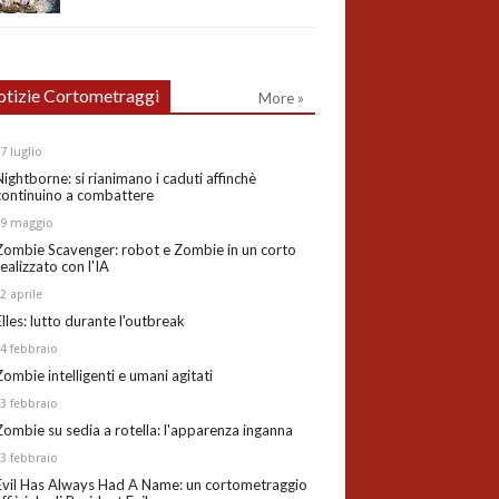
tizie Cortometraggi
More »
27
luglio
Nightborne: si rianimano i caduti affinchè
continuino a combattere
19
maggio
Zombie Scavenger: robot e Zombie in un corto
realizzato con l'IA
02
aprile
Elles: lutto durante l'outbreak
24
febbraio
Zombie intelligenti e umani agitati
13
febbraio
Zombie su sedia a rotella: l'apparenza inganna
03
febbraio
Evil Has Always Had A Name: un cortometraggio