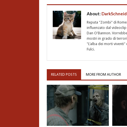
About:
DarkSchneid
Reputa "Zombi" di Romero,
influenzato dal videoclip 
Dan O'Bannon. Vorrebbe 
mostri in grado di terro
"L’alba dei morti vivent
Fulci.
RELATED POSTS
MORE FROM AUTHOR