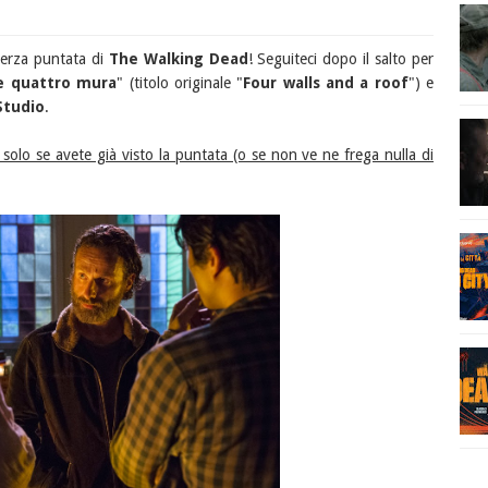
terza puntata di
The Walking Dead
! Seguiteci dopo il salto per
e quattro mura
" (titolo originale "
Four walls and a roof
") e
Studio
.
solo se avete già visto la puntata (o se non ve ne frega nulla di