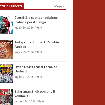
tizie Fumetti
More »
Eternità e castigo: edizione
italiana per il manga
luglio 29, 2026
0
Anteprima: i fumetti Zombie di
Agosto
luglio 15, 2026
0
Dylan Dog #478: si torna ad
Undead
luglio 01, 2026
0
Salaryman Z: disponibile il
volume #5
giugno 24, 2026
0