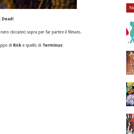
No
g Dead
!
ero cliccateci sopra per far partire il filmato.
ruppo di
Rick
e quello di
Terminus
: