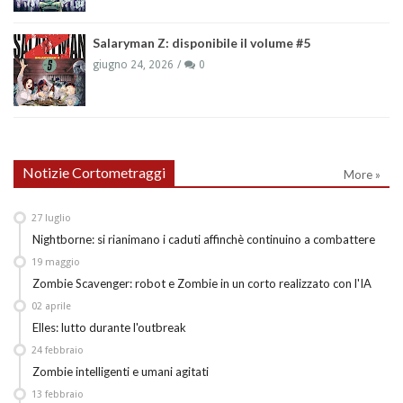
Salaryman Z: disponibile il volume #5
giugno 24, 2026
0
Notizie Cortometraggi
More »
27
luglio
Nightborne: si rianimano i caduti affinchè continuino a combattere
19
maggio
Zombie Scavenger: robot e Zombie in un corto realizzato con l'IA
02
aprile
Elles: lutto durante l'outbreak
24
febbraio
Zombie intelligenti e umani agitati
13
febbraio