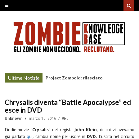
Ultime Notizie
Project Zomboid: rilasciato
More »
l'aggiornamento "Build 42"
Chrysalis diventa “Battle Apocalypse” ed
esce in DVD
Unknown
marzo 10, 2016
0
L’indie-movie “
Crysalis
” del regista
John Klein
, di cui vi avevamo
già parlato
qui
, cambia nome per uscire in
DVD
. L’uscita nel circuito