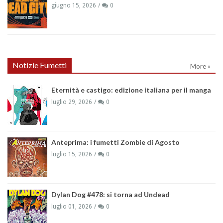
giugno 15, 2026
0
Notizie Fumetti
More »
Eternità e castigo: edizione italiana per il manga
luglio 29, 2026
0
Anteprima: i fumetti Zombie di Agosto
luglio 15, 2026
0
Dylan Dog #478: si torna ad Undead
luglio 01, 2026
0