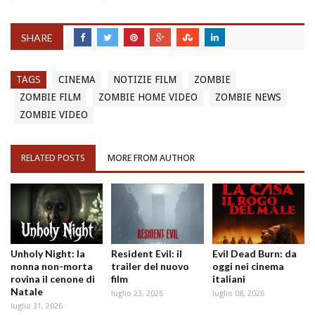
SHARE
TAGS
CINEMA
NOTIZIE FILM
ZOMBIE
ZOMBIE FILM
ZOMBIE HOME VIDEO
ZOMBIE NEWS
ZOMBIE VIDEO
RELATED POSTS
MORE FROM AUTHOR
Unholy Night: la
Resident Evil: il
Evil Dead Burn: da
nonna non-morta
trailer del nuovo
oggi nei cinema
rovina il cenone di
film
italiani
Natale
luglio 23, 2026
luglio 08, 2026
luglio 31, 2026