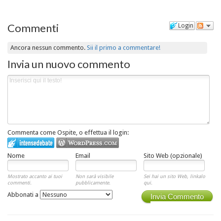
Commenti
Login
Ancora nessun commento.
Sii il primo a commentare!
Invia un nuovo commento
Commenta come Ospite, o effettua il login:
Nome
Email
Sito Web (opzionale)
Mostrato accanto ai tuoi
Non sarà visibile
Sei hai un sito Web, linkalo
commenti.
pubblicamente.
qui.
Abbonati a
Invia Commento