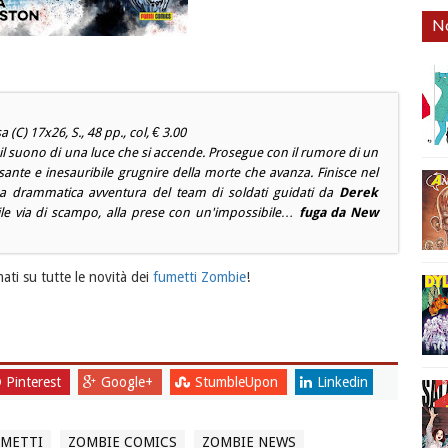
No
a (C) 17x26, S., 48 pp., col, € 3.00
il suono di una luce che si accende. Prosegue con il rumore di un
sante e inesauribile grugnire della morte che avanza. Finisce nel
La drammatica avventura del team di soldati guidati da
Derek
bile via di scampo, alla prese con un'impossibile…
fuga da New
ati su tutte le novità dei
fumetti Zombie
!
Pinterest
Google+
StumbleUpon
Linkedin
UMETTI
ZOMBIE COMICS
ZOMBIE NEWS