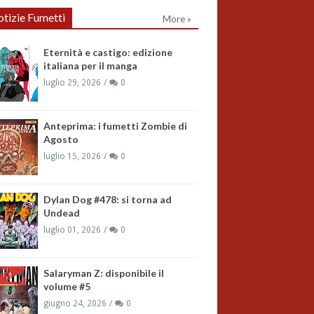
tizie Fumetti
More »
Eternità e castigo: edizione
italiana per il manga
luglio 29, 2026
0
Anteprima: i fumetti Zombie di
Agosto
luglio 15, 2026
0
Dylan Dog #478: si torna ad
Undead
luglio 01, 2026
0
Salaryman Z: disponibile il
volume #5
giugno 24, 2026
0