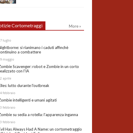
tizie Cortometraggi
More »
27
luglio
Nightborne: si rianimano i caduti affinchè
continuino a combattere
19
maggio
Zombie Scavenger: robot e Zombie in un corto
realizzato con l'IA
02
aprile
Elles: lutto durante l'outbreak
24
febbraio
Zombie intelligenti e umani agitati
13
febbraio
Zombie su sedia a rotella: l'apparenza inganna
03
febbraio
Evil Has Always Had A Name: un cortometraggio