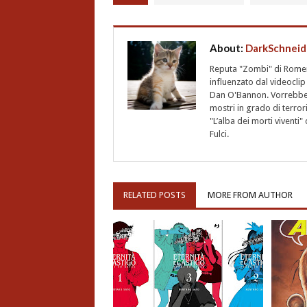
About:
DarkSchneid
Reputa "Zombi" di Romero,
influenzato dal videoclip 
Dan O'Bannon. Vorrebbe 
mostri in grado di terro
"L’alba dei morti vivent
Fulci.
RELATED POSTS
MORE FROM AUTHOR