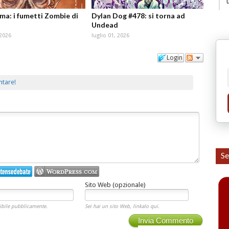
ma: i fumetti Zombie di
Dylan Dog #478: si torna ad
Undead
 2026
luglio 01, 2026
Login
ntare!
Se
Sito Web (opzionale)
ibile pubblicamente.
Sei hai un sito Web, linkalo qui.
Invia Commento