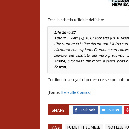
Ecco la scheda ufficiale dell'albo:
Life Zero #2
Autori: S. Vietti (S), M. Checchetto (D), A. Moss
Che rumore fa la fine del mondo? Inizia con 
elicottero che esplode. Continua con l'inces
silenzio più assoluto del nero profondo. 
Shako
, circondati dai morti e senza possi
Easton
!
Continuate a seguirci per essere sempre inform
[Fonte:
Belleville Comics
]
SHARE
Facebook
Twitter
TAGS
FUMETTI ZOMBIE
NOTIZIE F