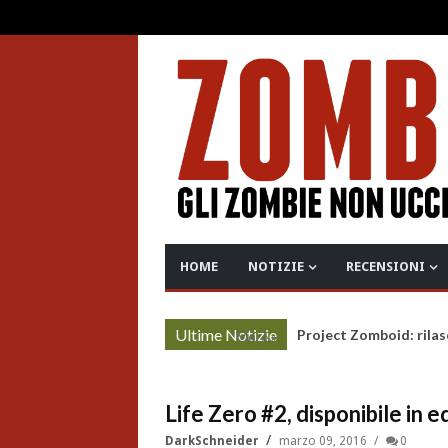
HOME
NOTIZIE
RECENSIONI
Ultime Notizie
Project Zomboid: rilas
More »
Life Zero #2, disponibile in 
DarkSchneider
marzo 09, 2016
0