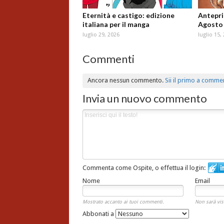
Eternità e castigo: edizione
Antepri
italiana per il manga
Agosto
luglio 29, 2026
luglio 15,
Commenti
Ancora nessun commento.
Sii il primo a comme
Invia un nuovo commento
Commenta come Ospite, o effettua il login:
Nome
Email
Mostrato accanto ai tuoi commenti.
Non sarà vis
Abbonati a