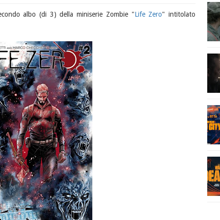
econdo albo (di 3) della miniserie Zombie "
Life Zero
" intitolato