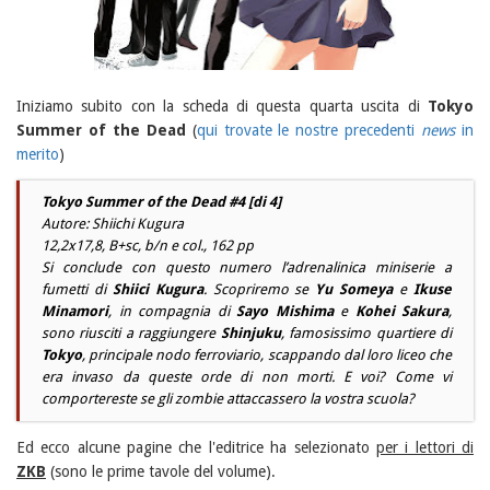
Iniziamo subito con la scheda di questa quarta uscita di
Tokyo
Summer of the Dead
(
qui trovate le nostre precedenti
news
in
merito
)
Tokyo Summer of the Dead #4 [di 4]
Autore: Shiichi Kugura
12,2x17,8, B+sc, b/n e col., 162 pp
Si conclude con questo numero l’adrenalinica miniserie a
fumetti di
Shiici Kugura
. Scopriremo se
Yu Someya
e
Ikuse
Minamori
, in compagnia di
Sayo Mishima
e
Kohei Sakura
,
sono riusciti a raggiungere
Shinjuku
, famosissimo quartiere di
Tokyo
, principale nodo ferroviario, scappando dal loro liceo che
era invaso da queste orde di non morti. E voi? Come vi
comportereste se gli zombie attaccassero la vostra scuola?
Ed ecco alcune pagine che l'editrice ha selezionato
per i lettori di
ZKB
(sono le prime tavole del volume).