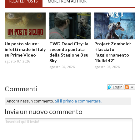
RELATED POSTS
MORE FROM AUTHOR
Un posto sicuro:
TWD Dead City: la
Project Zomboid:
infetti made in Italy
seconda puntata
rilasciato
su Prime Video
della Stagione 3 su
l'aggiornamento
Sky
"Build 42"
agosto 07, 2026
agosto 04, 2026
agosto 03, 2026
Commenti
Login
Ancora nessun commento.
Sii il primo a commentare!
Invia un nuovo commento