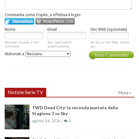
Commenta come Ospite, o effettua il login:
Nome
Email
Sito Web (opzionale)
Mostrato accanto ai tuoi
Non sarà visibile
Sei hai un sito Web, linkalo
commenti.
pubblicamente.
qui.
Abbonati a
Invia Commento
Notizie Serie TV
More »
TWD Dead City: la seconda puntata della
Stagione 3 su Sky
agosto 04, 2026
0