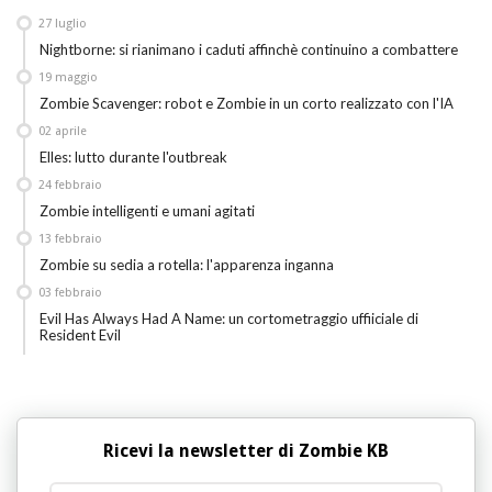
27
luglio
Nightborne: si rianimano i caduti affinchè continuino a combattere
19
maggio
Zombie Scavenger: robot e Zombie in un corto realizzato con l'IA
02
aprile
Elles: lutto durante l'outbreak
24
febbraio
Zombie intelligenti e umani agitati
13
febbraio
Zombie su sedia a rotella: l'apparenza inganna
03
febbraio
Evil Has Always Had A Name: un cortometraggio uffiiciale di
Resident Evil
Ricevi la newsletter di Zombie KB