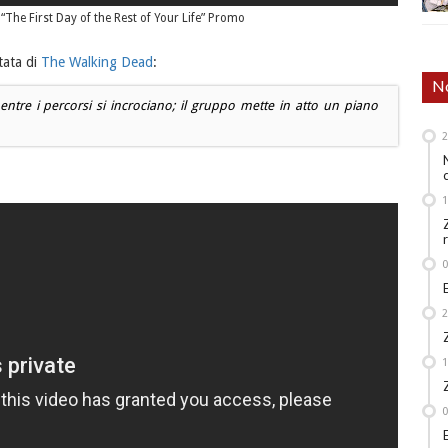
The First Day of the Rest of Your Life” Promo
tata di
The Walking Dead
:
No
ntre i percorsi si incrociano; il gruppo mette in atto un piano