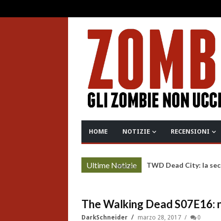
HOME
NOTIZIE
RECENSIONI
Ultime Notizie
TWD Dead City: la sec
More »
The Walking Dead S07E16: n
DarkSchneider
marzo 28, 2017
0