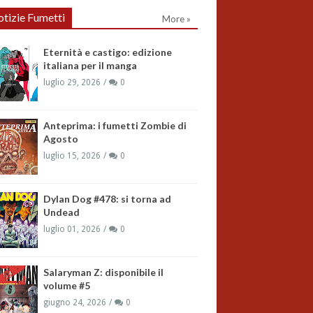
tizie Fumetti
More »
Eternità e castigo: edizione
italiana per il manga
luglio 29, 2026
0
Anteprima: i fumetti Zombie di
Agosto
luglio 15, 2026
0
Dylan Dog #478: si torna ad
Undead
luglio 01, 2026
0
Salaryman Z: disponibile il
volume #5
giugno 24, 2026
0