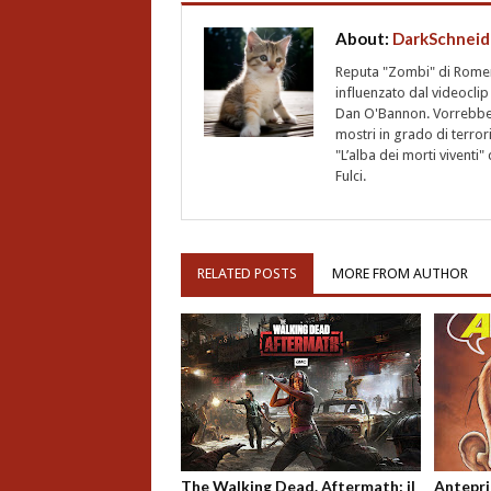
About:
DarkSchneid
Reputa "Zombi" di Romero,
influenzato dal videoclip 
Dan O'Bannon. Vorrebbe 
mostri in grado di terro
"L’alba dei morti vivent
Fulci.
RELATED POSTS
MORE FROM AUTHOR
The Walking Dead. Aftermath: il
Antepri