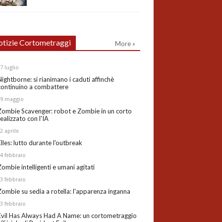
tizie Cortometraggi
More »
27
luglio
Nightborne: si rianimano i caduti affinchè
continuino a combattere
19
maggio
Zombie Scavenger: robot e Zombie in un corto
realizzato con l'IA
02
aprile
Elles: lutto durante l'outbreak
24
febbraio
Zombie intelligenti e umani agitati
13
febbraio
Zombie su sedia a rotella: l'apparenza inganna
03
febbraio
Evil Has Always Had A Name: un cortometraggio