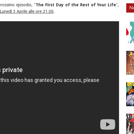
rossimo episodio, "
The First Day of the Rest of Your Life
",
No
Lunedì 3 Aprile alle ore 21.00
.