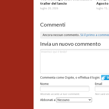
trailer del lancio
Agosto
luglio 20, 2026
luglio 15,
Commenti
Ancora nessun commento.
Sii il primo a comme
Invia un nuovo commento
Commenta come Ospite, o effettua il login:
Nome
Email
Mostrato accanto ai tuoi commenti.
Non sarà vis
Abbonati a