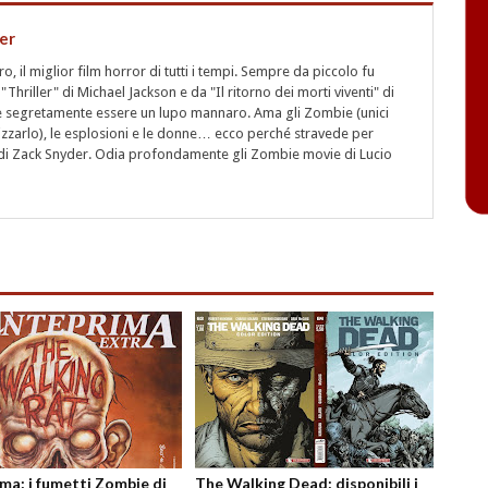
er
 il miglior film horror di tutti i tempi. Sempre da piccolo fu
"Thriller" di Michael Jackson e da "Il ritorno dei morti viventi" di
segretamente essere un lupo mannaro. Ama gli Zombie (unici
rizzarlo), le esplosioni e le donne… ecco perché stravede per
i" di Zack Snyder. Odia profondamente gli Zombie movie di Lucio
ma: i fumetti Zombie di
The Walking Dead: disponibili i