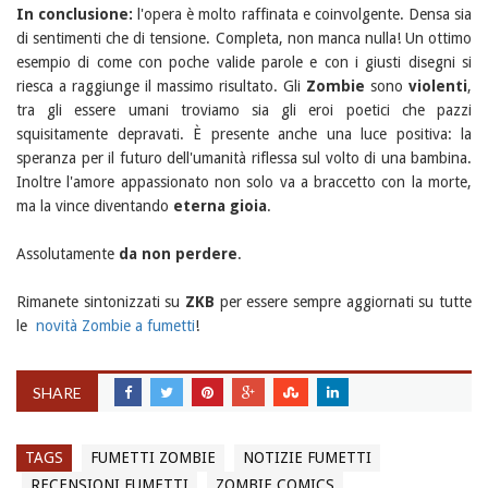
In conclusione:
l'opera è molto raffinata e coinvolgente. Densa sia
di sentimenti che di tensione. Completa, non manca nulla! Un ottimo
esempio di come con poche valide parole e con i giusti disegni si
riesca a raggiunge il massimo risultato. Gli
Zombie
sono
violenti
,
tra gli essere umani troviamo sia gli eroi poetici che pazzi
squisitamente depravati. È presente anche una luce positiva: la
speranza per il futuro dell'umanità riflessa sul volto di una bambina.
Inoltre l'amore appassionato non solo va a braccetto con la morte,
ma la vince diventando
eterna gioia
.
Assolutamente
da non perdere
.
Rimanete sintonizzati su
ZKB
per essere sempre aggiornati su tutte
le
novità Zombie a fumetti
!
SHARE
TAGS
FUMETTI ZOMBIE
NOTIZIE FUMETTI
RECENSIONI FUMETTI
ZOMBIE COMICS