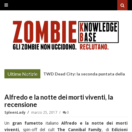
Ultime Notizie
TWD Dead City: la seconda puntata della
More »
Stagione 3 su Sky
Alfredo e la notte dei morti viventi, la
recensione
SpleenLady
marzo 25, 2017
0
Un
gran fumetto
italiano
Alfredo e la notte dei morti
viventi
, spin-off del cult
The Cannibal Family
, di
Edizioni