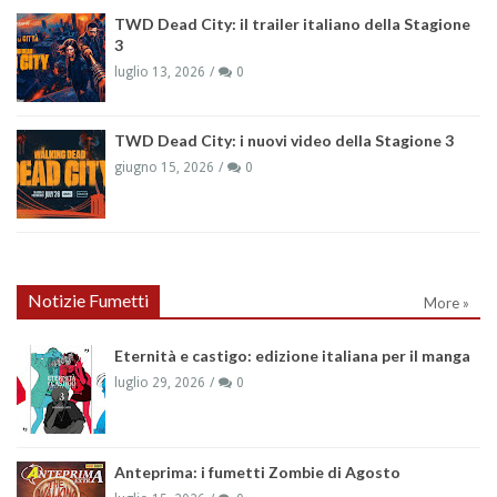
TWD Dead City: il trailer italiano della Stagione
3
luglio 13, 2026
0
TWD Dead City: i nuovi video della Stagione 3
giugno 15, 2026
0
Notizie Fumetti
More »
Eternità e castigo: edizione italiana per il manga
luglio 29, 2026
0
Anteprima: i fumetti Zombie di Agosto