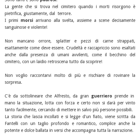
La gente che si trova nel cimitero quando i morti risorgono è
pietrifica, giustamente, dal terrore.
I primi
morsi
arrivano alla svelta, assieme a scene decisamente
sanguinose e violente!
Non mancano orrore, splatter e pezzi di carne strappati,
esattamente come deve essere. Crudeltà e raccapriccio sono esaltati
anche dalla presenza di umani avvilenti, come il becchino del
cimitero, con un laidio retroscena tutto da scoprire!
Non voglio raccontarvi molto di più e rischiare di rovinare la
sorpresa.
C'è da sottolineare che Alfresto, da gran
guerriero
prende in
mano la situazione, lotta con forza e certo non si darà per vinto
tanto facilmente, cercando di mettere in salvo più persone possibili.
La storia che lascia incollati e si legge d'un fiato, viene scritta da
Fantelli con un taglio profondo e romantico, complice anche la
potente e dolce ballata in versi che accompagna tutta la narrazione.