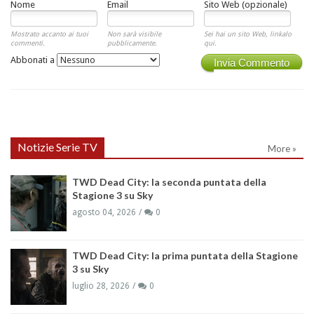
Nome
Email
Sito Web (opzionale)
Mostrato accanto ai tuoi
Non sarà visibile
Sei hai un sito Web, linkalo
commenti.
pubblicamente.
qui.
Abbonati a
Invia Commento
Notizie Serie TV
More »
TWD Dead City: la seconda puntata della
Stagione 3 su Sky
agosto 04, 2026
0
TWD Dead City: la prima puntata della Stagione
3 su Sky
luglio 28, 2026
0