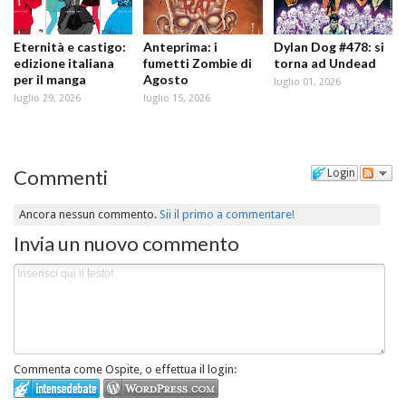
Eternità e castigo:
Anteprima: i
Dylan Dog #478: si
edizione italiana
fumetti Zombie di
torna ad Undead
per il manga
Agosto
luglio 01, 2026
luglio 29, 2026
luglio 15, 2026
Commenti
Login
Ancora nessun commento.
Sii il primo a commentare!
Invia un nuovo commento
Commenta come Ospite, o effettua il login: