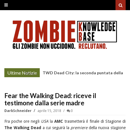
Ultime Notizie
TWD Dead City: la seconda puntata della
More »
Stagione 3 su Sky
Fear the Walking Dead: riceve il
testimone dalla serie madre
DarkSchneider
aprile 15, 2018
0
Fra poche ore negli
USA
la
AMC
trasmetterà il finale di Stagione di
The Walking Dead
a cui seguirà la
premiere
della nuova stagione