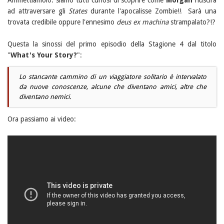
Ammettiamolo: siamo tutti curiosi di scoprire come
Morgan
riuscirà
ad attraversare gli
States
durante l'apocalisse Zombie!! Sarà una
trovata credibile oppure l'ennesimo
deus ex machina
strampalato?!?
Questa la sinossi del primo episodio della Stagione 4 dal titolo
"
What's Your Story?
":
Lo stancante cammino di un viaggiatore solitario è intervalato
da nuove conoscenze, alcune che diventano amici, altre che
diventano nemici.
Ora passiamo ai video: