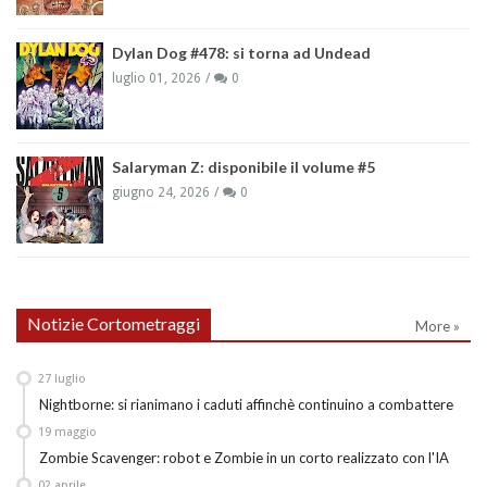
Dylan Dog #478: si torna ad Undead
luglio 01, 2026
0
Salaryman Z: disponibile il volume #5
giugno 24, 2026
0
Notizie Cortometraggi
More »
27
luglio
Nightborne: si rianimano i caduti affinchè continuino a combattere
19
maggio
Zombie Scavenger: robot e Zombie in un corto realizzato con l'IA
02
aprile