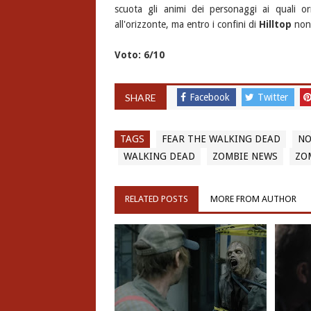
scuota gli animi dei personaggi ai quali or
all'orizzonte, ma entro i confini di
Hilltop
non 
Voto: 6/10
SHARE
Facebook
Twitter
TAGS
FEAR THE WALKING DEAD
NO
WALKING DEAD
ZOMBIE NEWS
ZOM
RELATED POSTS
MORE FROM AUTHOR