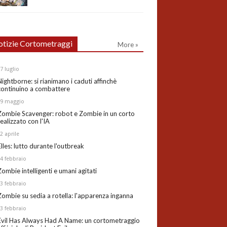
tizie Cortometraggi
More »
27
luglio
Nightborne: si rianimano i caduti affinchè
continuino a combattere
19
maggio
Zombie Scavenger: robot e Zombie in un corto
realizzato con l'IA
02
aprile
Elles: lutto durante l'outbreak
24
febbraio
Zombie intelligenti e umani agitati
13
febbraio
Zombie su sedia a rotella: l'apparenza inganna
03
febbraio
Evil Has Always Had A Name: un cortometraggio