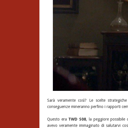
Sarà veramente così? Le scelte strategich
conseguenze mineranno perfino i rapporti cement
Questo era
TWD S08
, la peggiore possibile
avevo veramente immaginato di salutarvi così