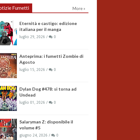
tizie Fumetti
More »
Eternità e castigo: edizione
italiana per il manga
luglio 29, 2026
0
Anteprima: i fumetti Zombie di
Agosto
luglio 15, 2026
0
Dylan Dog #478: si torna ad
Undead
luglio 01, 2026
0
Salaryman Z: disponibile il
volume #5
giugno 24, 2026
0