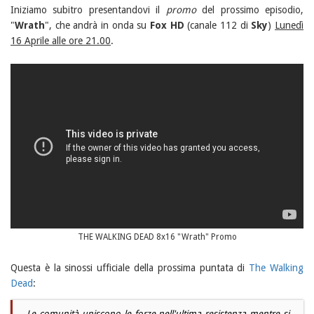
Iniziamo subitro presentandovi il
promo
del prossimo episodio,
"
Wrath
", che andrà in onda su
Fox HD
(canale 112 di
Sky
)
Lunedì
16 Aprile alle ore 21.00
.
THE WALKING DEAD 8x16 "Wrath" Promo
Questa è la sinossi ufficiale della prossima puntata di
The Walking
Dead
:
Le comunità uniscono le forze nell'ultima resistenza mentre si