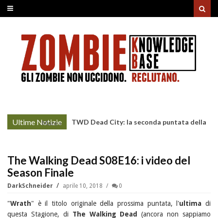
Ultime Notizie
TWD Dead City: la seconda puntata della
More »
Stagione 3 su Sky
The Walking Dead S08E16: i video del
Season Finale
DarkSchneider
aprile 10, 2018
0
"
Wrath
" è il titolo originale della prossima puntata, l'
ultima
di
questa Stagione, di
The Walking Dead
(ancora non sappiamo