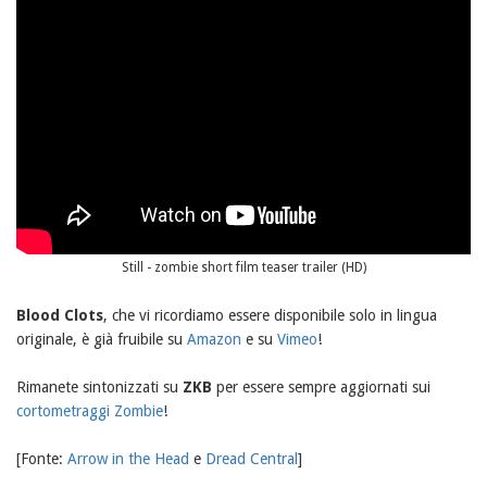
Still - zombie short film teaser trailer (HD)
Blood Clots
, che vi ricordiamo essere disponibile solo in lingua
originale, è già fruibile su
Amazon
e su
Vimeo
!
Rimanete sintonizzati su
ZKB
per essere sempre aggiornati sui
cortometraggi Zombie
!
[Fonte:
Arrow in the Head
e
Dread Central
]