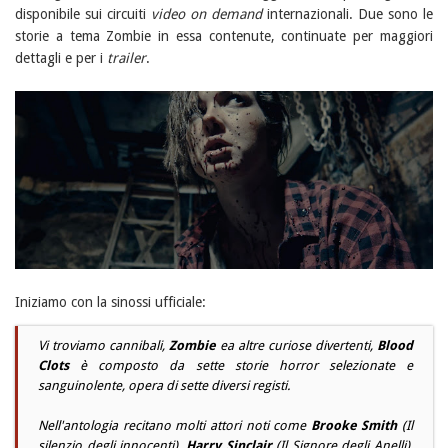
disponibile sui circuiti
video on demand
internazionali. Due sono le
storie a tema Zombie in essa contenute, continuate per maggiori
dettagli e per i
trailer
.
Iniziamo con la sinossi ufficiale:
Vi troviamo cannibali,
Zombie
ea altre curiose divertenti,
Blood
Clots
è composto da sette storie horror selezionate e
sanguinolente, opera di sette diversi registi.
Nell'antologia recitano molti attori noti come
Brooke Smith
(
Il
silenzio degli innocenti
),
Harry Sinclair
(
Il Signore degli Anelli
),