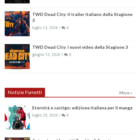
TWD Dead City: il trailer italiano della Stagione
3
luglio 13, 2026
0
TWD Dead City: i nuovi video della Stagione 3
giugno 15, 2026
0
Notizie Fumetti
More »
Eternità e castigo: edizione italiana per il manga
luglio 29, 2026
0