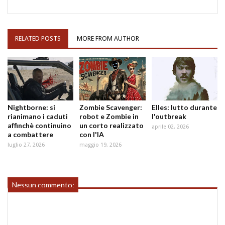
RELATED POSTS
MORE FROM AUTHOR
Nightborne: si
Zombie Scavenger:
Elles: lutto durante
rianimano i caduti
robot e Zombie in
l'outbreak
affinchè continuino
un corto realizzato
aprile 02, 2026
a combattere
con l'IA
luglio 27, 2026
maggio 19, 2026
Nessun commento: