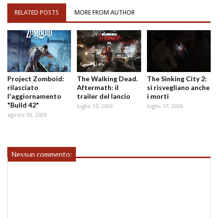
RELATED POSTS
MORE FROM AUTHOR
Project Zomboid:
The Walking Dead.
The Sinking City 2:
rilasciato
Aftermath: il
si risvegliano anche
l'aggiornamento
trailer del lancio
i morti
"Build 42"
luglio 20, 2026
luglio 17, 2026
agosto 03, 2026
Nessun commento: