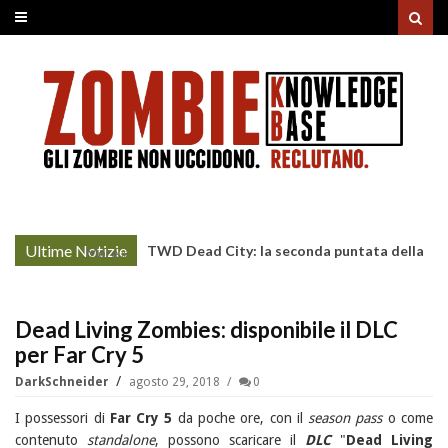
Ultime Notizie
TWD Dead City: la seconda puntata della
More »
Stagione 3 su Sky
Dead Living Zombies: disponibile il DLC
per Far Cry 5
DarkSchneider
agosto 29, 2018
0
I possessori di
Far Cry 5
da poche ore, con il
season pass
o come
contenuto
standalone
, possono scaricare il
DLC
"
Dead Living