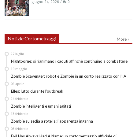
giugno 24, 2026
0
Notizie Cortometraggi
More »
27
luglio
Nightborne: si rianimano i caduti affinchè continuino a combattere
19
maggio
Zombie Scavenger: robot e Zombie in un corto realizzato con l'IA
02
aprile
Elles: lutto durante l'outbreak
24
febbraio
Zombie intelligenti e umani agitati
13
febbraio
Zombie su sedia a rotella: l'apparenza inganna
03
febbraio
Evil Has Always Had A Name: un cortometraggio uffiiciale di