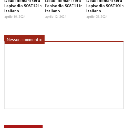
Dead: domani sera
Dead: domani sera
Dead: domani sera
l'episodio S08E12 in
l'episodio S08E11 in
l'episodio S08E10 in
italiano
italiano
italiano
aprile 19, 2024
aprile 12, 2024
aprile 05, 2024
Nessun commento: