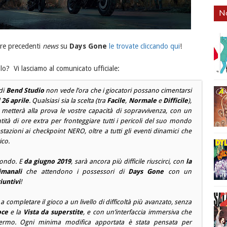
No
stre precedenti
news
su
Days Gone
le trovate cliccando qui
!
olo? Vi lasciamo al comunicato ufficiale:
di
Bend Studio
non vede l’ora che i giocatori possano cimentarsi
 26 aprile
. Qualsiasi sia la scelta (tra
Facile
,
Normale
e
Difficile
),
metterà alla prova le vostre capacità di sopravvivenza, con un
tà di ore extra per fronteggiare tutti i pericoli del suo mondo
estazioni ai
checkpoint NERO
, oltre a tutti gli eventi dinamici che
ico.
mondo. E
da giugno 2019
, sarà ancora più difficile riuscirci, con
la
imanali
che attendono i possessori di
Days Gone
con un
iuntivi
!
 a completare il gioco a un livello di difficoltà più avanzato, senza
oce
e la
Vista da superstite
, e con un’interfaccia immersiva che
ermo. Ogni minima modifica apportata è stata pensata per