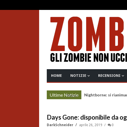
HOME
NOTIZIE
RECENSIONI
Ultime Notizie
Nightborne: si rianima
More »
Days Gone: disponibile da ogg
DarkSchneider
aprile 26, 2019
0