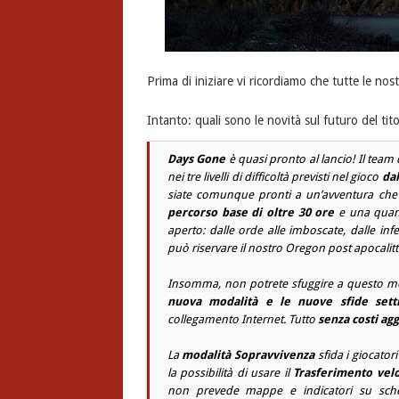
Prima di iniziare vi ricordiamo che tutte le no
Intanto: quali sono le novità sul futuro del tit
Days Gone
è quasi pronto al lancio! Il
team
nei tre livelli di difficoltà previsti nel gioco
dal
siate comunque pronti a un’avventura che 
percorso base di oltre 30 ore
e una quanti
aperto: dalle orde alle imboscate, dalle inf
può riservare il nostro
Oregon
post apocalitt
Insomma, non potrete sfuggire a questo 
nuova modalità e le nuove sfide sett
collegamento Internet. Tutto
senza costi agg
La
modalità Sopravvivenza
sfida i giocatori
la possibilità di usare il
Trasferimento vel
non prevede mappe e indicatori su sch