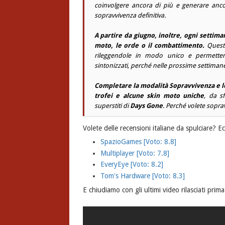
coinvolgere ancora di più e generare anco
sopravvivenza definitiva.
A partire da giugno, inoltre, ogni settima
moto, le orde o il combattimento.
Queste
rileggendole in modo unico e permetten
sintonizzati, perché nelle prossime settimane 
Completare la modalità Sopravvivenza e le
trofei e alcune
skin
moto uniche
, da s
superstiti di
Days Gone
. Perché volete sopra
Volete delle recensioni italiane da spulciare? E
SpazioGames [Voto: 8.8]
Multiplayer [Voto: 7.8]
EveryEye [Voto: 8.2]
Tom's Hardware [Voto: 8.3]
E chiudiamo con gli ultimi video rilasciati prima