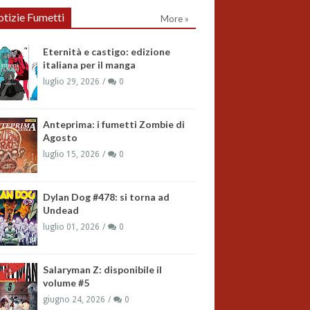
tizie Fumetti
More »
Eternità e castigo: edizione
italiana per il manga
luglio 29, 2026
0
Anteprima: i fumetti Zombie di
Agosto
luglio 15, 2026
0
Dylan Dog #478: si torna ad
Undead
luglio 01, 2026
0
Salaryman Z: disponibile il
volume #5
giugno 24, 2026
0