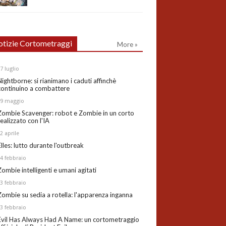
tizie Cortometraggi
More »
27
luglio
Nightborne: si rianimano i caduti affinchè
continuino a combattere
19
maggio
Zombie Scavenger: robot e Zombie in un corto
realizzato con l'IA
02
aprile
Elles: lutto durante l'outbreak
24
febbraio
Zombie intelligenti e umani agitati
13
febbraio
Zombie su sedia a rotella: l'apparenza inganna
03
febbraio
Evil Has Always Had A Name: un cortometraggio