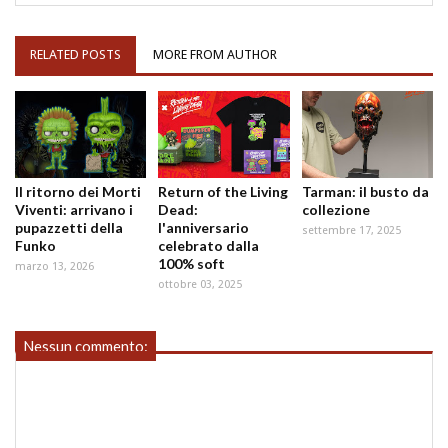
RELATED POSTS
MORE FROM AUTHOR
Il ritorno dei Morti
Return of the Living
Tarman: il busto da
Viventi: arrivano i
Dead:
collezione
pupazzetti della
l'anniversario
settembre 17, 2025
Funko
celebrato dalla
100% soft
marzo 13, 2026
ottobre 03, 2025
Nessun commento: