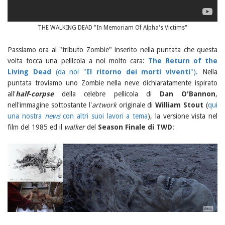
THE WALKING DEAD "In Memoriam Of Alpha's Victims"
Passiamo ora al "tributo Zombie" inserito nella puntata che questa
volta tocca una pellicola a noi molto cara:
The Return of the
Living Dead
(da noi "
Il ritorno dei morti viventi
")
. Nella
puntata troviamo uno Zombie nella neve dichiaratamente ispirato
all'
half-corpse
della celebre pellicola di
Dan O'Bannon
,
nell'immagine sottostante l'
artwork
originale di
William Stout
(
qui
una nostra
news
con altri suoi lavori a tema
), la versione vista nel
film del 1985 ed il
walker
del
Season Finale di TWD
: