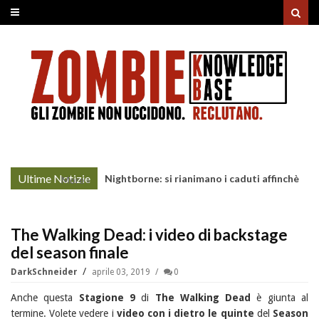
Ultime Notizie
Nightborne: si rianimano i caduti affinchè
More »
continuino a combattere
The Walking Dead: i video di backstage
del season finale
DarkSchneider
aprile 03, 2019
0
Anche questa
Stagione 9
di
The Walking Dead
è giunta al
termine. Volete vedere i
video con i dietro le quinte
del
Season