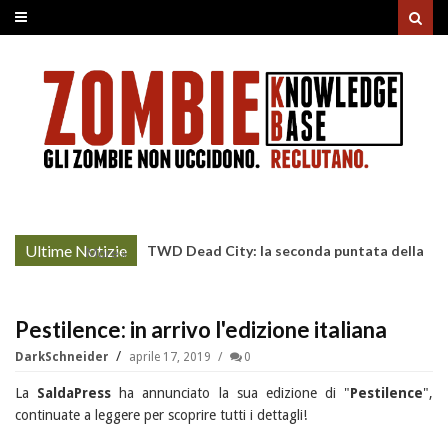
Ultime Notizie
TWD Dead City: la seconda puntata della
More »
Stagione 3 su Sky
Pestilence: in arrivo l'edizione italiana
DarkSchneider
aprile 17, 2019
0
La
SaldaPress
ha annunciato la sua edizione di "
Pestilence
",
continuate a leggere per scoprire tutti i dettagli!