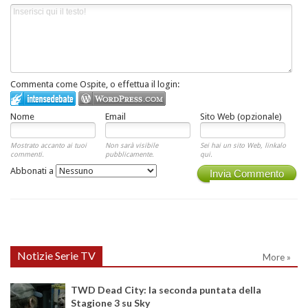
Commenta come Ospite, o effettua il login:
Nome
Email
Sito Web (opzionale)
Mostrato accanto ai tuoi
Non sarà visibile
Sei hai un sito Web, linkalo
commenti.
pubblicamente.
qui.
Abbonati a
Invia Commento
Notizie Serie TV
More »
TWD Dead City: la seconda puntata della
Stagione 3 su Sky