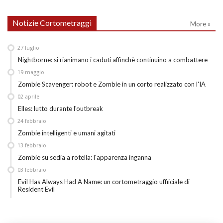
Notizie Cortometraggi
More »
27
luglio
Nightborne: si rianimano i caduti affinchè continuino a combattere
19
maggio
Zombie Scavenger: robot e Zombie in un corto realizzato con l'IA
02
aprile
Elles: lutto durante l'outbreak
24
febbraio
Zombie intelligenti e umani agitati
13
febbraio
Zombie su sedia a rotella: l'apparenza inganna
03
febbraio
Evil Has Always Had A Name: un cortometraggio uffiiciale di
Resident Evil