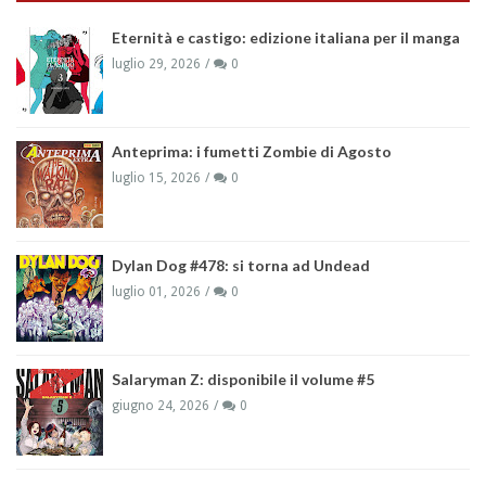
Eternità e castigo: edizione italiana per il manga
luglio 29, 2026
0
Anteprima: i fumetti Zombie di Agosto
luglio 15, 2026
0
Dylan Dog #478: si torna ad Undead
luglio 01, 2026
0
Salaryman Z: disponibile il volume #5
giugno 24, 2026
0