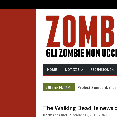
HOME
NOTIZIE
RECENSIONI
Ultime Notizie
Project Zomboid: rilas
More »
The Walking Dead: le news di
DarkSchneider
ottobre 15, 2011
0