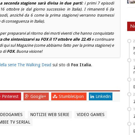
a seconda stagione sarà divisa in due parti
: i primi 7 episodi
 ottobre (e dal giorno successivo in Italia). I rimanenti 6 (la
odi, anziché da 6 come la prima stagione) verranno trasmessi
 di conseguenza in Italia).
No
 per prepararvi al ritorno dei morti viventi che hanno conquistato
a che sintonizzarvi su FOX il 17 ottobre alle 22.45
e continuare
di qui sul Magazine (come abbiamo fatto per la prima stagione) e
to di
FOX
. Buona visione!
 della serie The Walking Dead
sul sito di
Fox Italia
.
Pinterest
Google+
StumbleUpon
Linkedin
VIDEOGAMES
NOTIZIE WEB SERIE
VIDEO GAMES
BIE TV SERIAL