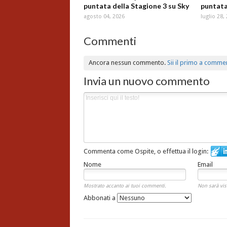
puntata della Stagione 3 su Sky
puntata
agosto 04, 2026
luglio 28,
Commenti
Ancora nessun commento.
Sii il primo a comme
Invia un nuovo commento
Commenta come Ospite, o effettua il login:
Nome
Email
Mostrato accanto ai tuoi commenti.
Non sarà vis
Abbonati a