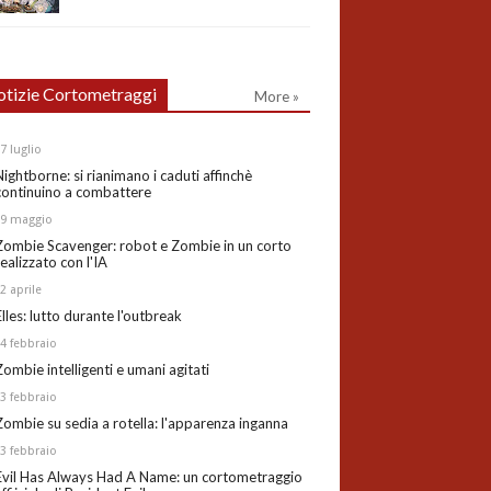
tizie Cortometraggi
More »
27
luglio
Nightborne: si rianimano i caduti affinchè
continuino a combattere
19
maggio
Zombie Scavenger: robot e Zombie in un corto
realizzato con l'IA
02
aprile
Elles: lutto durante l'outbreak
24
febbraio
Zombie intelligenti e umani agitati
13
febbraio
Zombie su sedia a rotella: l'apparenza inganna
03
febbraio
Evil Has Always Had A Name: un cortometraggio