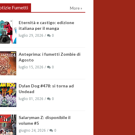
tizie Fumetti
More »
Eternità e castigo: edizione
italiana per il manga
luglio 29, 2026
0
Anteprima: i fumetti Zombie di
Agosto
luglio 15, 2026
0
Dylan Dog #478: si torna ad
Undead
luglio 01, 2026
0
Salaryman Z: disponibile il
volume #5
giugno 24, 2026
0