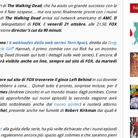
ri di
The Walking Dead
, che ha avuto un grande successo con la
No
on il fiato sospeso… ma ora sono finalmente pronti con i nuovi
 di
The Walking Dead
arriva sul network americano di
AMC
.
Il
 telespettatori di
FOX
. E
venerdì 21 ottobre
, alle 21.50,
FOX
ersione
director’s cut da 90 minuti
.
anno
i 6 webisodes della web series Torn Apart
, diretta da
Greg
cle Girl
” Hannah, il primo zombie con cui Rick ha un incontro
ng Dead (trovate qui tutti i dettagli sulla web series). E ancora:
il
à visibile anche on line, sempre sul sito di FOX, da martedì
re sul sito di FOX troverete il gioco Left Behind
in cui dovrete
ebbero a cena… Quindi tutto è pronto, sorprese incluse, per il
imes
(
Andrew Lincoln
) in un mondo invaso dagli zombies. Come
più approfondite sui nuovi episodi) la seconda stagione avrà
fatto sottolineato anche dal
nuovo poster
) e ruoterà attorno
chel
, presente anche nei fumetti di
Robert Kirkman
dai quali è
t
alla guida della serie, ha più volte dichiarato che i nuovi episodi
 regaleranno ancora più spazio agli zobmies e che saranno pieni