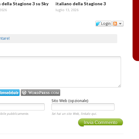
 della Stagione 3 su Sky
italiano della Stagione 3
 2026
luglio 13, 2026
Login
ntare!
Sito Web (opzionale)
ibile pubblicamente.
Sei hai un sito Web, linkalo qui.
Invia Commento