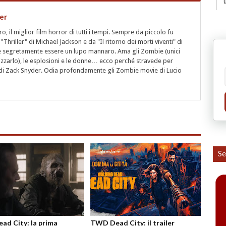
er
 il miglior film horror di tutti i tempi. Sempre da piccolo fu
"Thriller" di Michael Jackson e da "Il ritorno dei morti viventi" di
segretamente essere un lupo mannaro. Ama gli Zombie (unici
rizzarlo), le esplosioni e le donne… ecco perché stravede per
i" di Zack Snyder. Odia profondamente gli Zombie movie di Lucio
Se
d City: la prima
TWD Dead City: il trailer