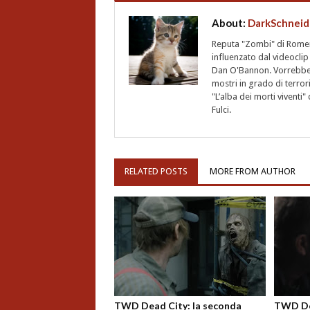
About:
DarkSchneid
Reputa "Zombi" di Romero,
influenzato dal videoclip 
Dan O'Bannon. Vorrebbe 
mostri in grado di terro
"L’alba dei morti vivent
Fulci.
RELATED POSTS
MORE FROM AUTHOR
TWD Dead City: la seconda
TWD Dea