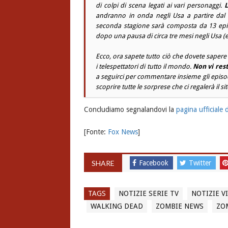
di colpi di scena legati ai vari personaggi.
L
andranno in onda negli Usa a partire dal 16
seconda stagione sarà composta da 13 epis
dopo una pausa di circa tre mesi negli Usa (e
Ecco, ora sapete tutto ciò che dovete sapere
i telespettatori di tutto il mondo.
Non vi rest
a seguirci per commentare insieme gli episo
scoprire tutte le sorprese che ci regalerà il si
Concludiamo segnalandovi la
pagina ufficiale
[Fonte:
Fox News
]
SHARE
Facebook
Twitter
TAGS
NOTIZIE SERIE TV
NOTIZIE 
WALKING DEAD
ZOMBIE NEWS
ZOM