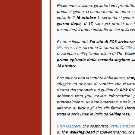
Finalmente ci siamo: gli autori ed i produtto
prima stagione, ci hanno tenuti un anno c
episodi. Il
16 ottobre
la seconda stagione
giorno dopo, il 17
, sarà già pronta per i
trasmetterà il primo episodio anche nella v
E non è finita qui.
Sul sito di FOX arriver
Nicotero
, che racconta la storia della “
Bicy
ravvicinato nell’episodio pilota di The Walki
primo episodio della seconda stagione sar
18 ottobre.
E se ancora non vi sembra abbastanza,
semp
sfuggire ad un’orda di zombies che vi vorr
ritorno dei sopravvissuti guidati da
Rick Gr
abbiamo visto (qui trovate informazioni 
principalmente un’ambientazione rurale (
all’arrivo di
Rick
e gli altri alla fattoria
Hers
tratta la serie (editi in Italia da
Saldapress
).
Glen Mazzara
, che sostituisce
Frank Darabon
di
The Walking Dead
ci spaventeranno, che