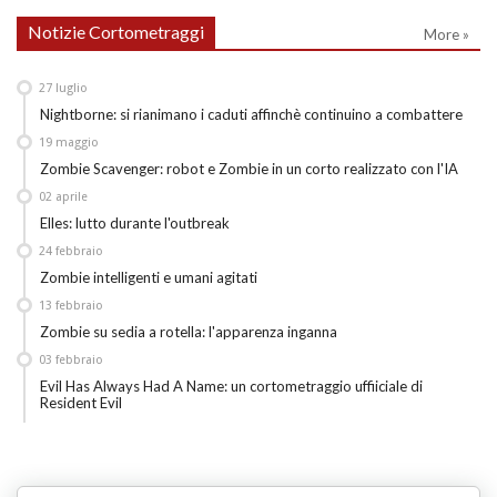
Notizie Cortometraggi
More »
27
luglio
Nightborne: si rianimano i caduti affinchè continuino a combattere
19
maggio
Zombie Scavenger: robot e Zombie in un corto realizzato con l'IA
02
aprile
Elles: lutto durante l'outbreak
24
febbraio
Zombie intelligenti e umani agitati
13
febbraio
Zombie su sedia a rotella: l'apparenza inganna
03
febbraio
Evil Has Always Had A Name: un cortometraggio uffiiciale di
Resident Evil