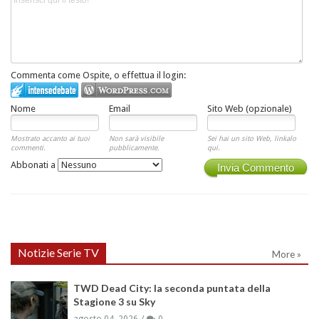
Commenta come Ospite, o effettua il login:
Nome
Email
Sito Web (opzionale)
Mostrato accanto ai tuoi
Non sarà visibile
Sei hai un sito Web, linkalo
commenti.
pubblicamente.
qui.
Abbonati a
Invia Commento
Notizie Serie TV
More »
TWD Dead City: la seconda puntata della
Stagione 3 su Sky
agosto 04, 2026
0