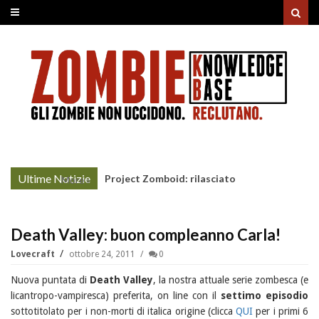
Ultime Notizie
Project Zomboid: rilasciato
More »
l'aggiornamento "Build 42"
Death Valley: buon compleanno Carla!
Lovecraft
ottobre 24, 2011
0
Nuova puntata di
Death Valley
, la nostra attuale serie zombesca (e
licantropo-vampiresca) preferita, on line con il
settimo episodio
sottotitolato per i non-morti di italica origine (clicca
QUI
per i primi 6