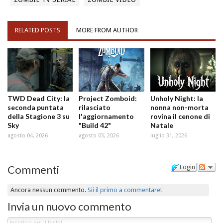
RELATED POSTS
MORE FROM AUTHOR
TWD Dead City: la
Project Zomboid:
Unholy Night: la
seconda puntata
rilasciato
nonna non-morta
della Stagione 3 su
l'aggiornamento
rovina il cenone di
Sky
"Build 42"
Natale
agosto 04, 2026
agosto 03, 2026
luglio 31, 2026
Commenti
Login
Ancora nessun commento.
Sii il primo a commentare!
Invia un nuovo commento