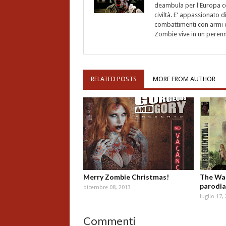
deambula per l'Europa ce
civiltà. E' appassionato d
combattimenti con armi d
Zombie vive in un perenne
RELATED POSTS
MORE FROM AUTHOR
Merry Zombie Christmas!
The Wal
parodia
dicembre 08, 2013
luglio 17,
Commenti