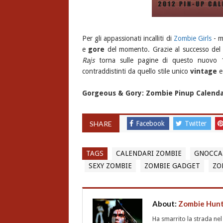
Per gli appassionati incalliti di
Zombie Girls
- m
e
gore
del momento. Grazie al successo del
Rajs
torna sulle pagine di questo nuovo 12
contraddistinti da quello stile unico
vintage
e
Gorgeous & Gory: Zombie Pinup Calenda
SHARE
Facebook
Twitter
TAGS
CALENDARI ZOMBIE
GNOCCA
SEXY ZOMBIE
ZOMBIE GADGET
ZO
About:
Zombie Hun
Ha smarrito la strada ne