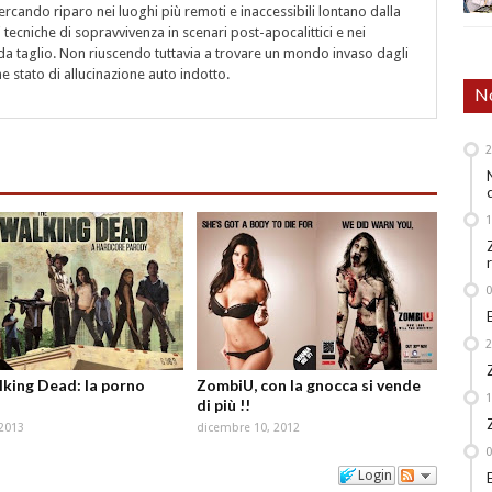
rcando riparo nei luoghi più remoti e inaccessibili lontano dalla
i tecniche di sopravvivenza in scenari post-apocalittici e nei
a taglio. Non riuscendo tuttavia a trovare un mondo invaso dagli
 stato di allucinazione auto indotto.
No
king Dead: la porno
ZombiU, con la gnocca si vende
di più !!
 2013
dicembre 10, 2012
Login