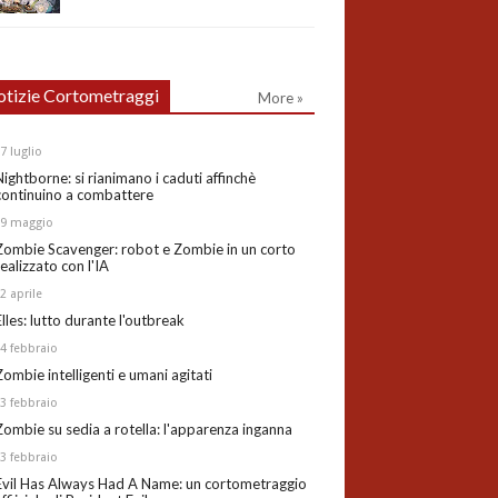
tizie Cortometraggi
More »
27
luglio
Nightborne: si rianimano i caduti affinchè
continuino a combattere
19
maggio
Zombie Scavenger: robot e Zombie in un corto
realizzato con l'IA
02
aprile
Elles: lutto durante l'outbreak
24
febbraio
Zombie intelligenti e umani agitati
13
febbraio
Zombie su sedia a rotella: l'apparenza inganna
03
febbraio
Evil Has Always Had A Name: un cortometraggio