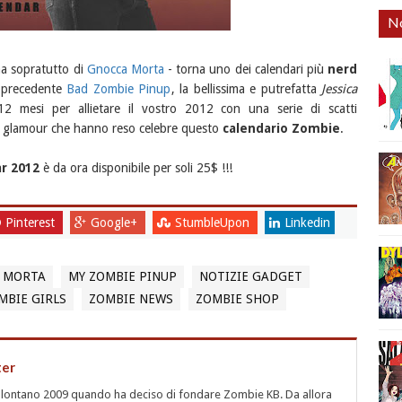
No
a sopratutto di
Gnocca Morta
- torna uno dei calendari più
nerd
 precedente
Bad Zombie Pinup
, la bellissima e putrefatta
Jessica
 mesi per allietare il vostro 2012 con una serie di scatti
 glamour che hanno reso celebre questo
calendario Zombie
.
r 2012
è da ora disponibile per soli 25$ !!!
Pinterest
Google+
StumbleUpon
Linkedin
 MORTA
MY ZOMBIE PINUP
NOTIZIE GADGET
MBIE GIRLS
ZOMBIE NEWS
ZOMBIE SHOP
ter
l lontano 2009 quando ha deciso di fondare Zombie KB. Da allora