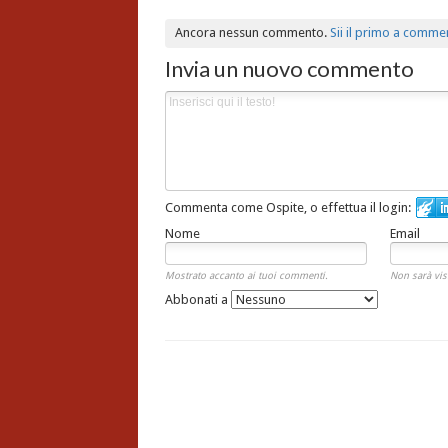
Ancora nessun commento.
Sii il primo a comme
Invia un nuovo commento
Commenta come Ospite, o effettua il login:
Nome
Email
Mostrato accanto ai tuoi commenti.
Non sarà vis
Abbonati a