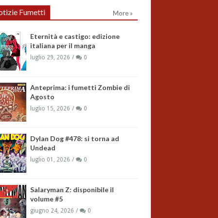
tizie Fumetti
More »
Eternità e castigo: edizione
italiana per il manga
luglio 29, 2026
0
Anteprima: i fumetti Zombie di
Agosto
luglio 15, 2026
0
Dylan Dog #478: si torna ad
Undead
luglio 01, 2026
0
Salaryman Z: disponibile il
volume #5
giugno 24, 2026
0