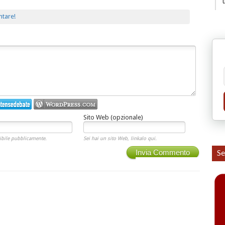
ntare!
Sito Web (opzionale)
ibile pubblicamente.
Sei hai un sito Web, linkalo qui.
Se
Invia Commento