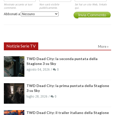
Mostrato accanto ai tuoi
Non sarà visibile
Sei hai un sito Web, linkalo
commenti.
pubblicamente.
qui.
Abbonati a
Invia Commento
Notizie Serie TV
More »
TWD Dead City: la seconda puntata della
Stagione 3 su Sky
agosto 04, 2026
0
TWD Dead City: la prima puntata della Stagione
3 su Sky
luglio 28, 2026
0
TWD Dead City: il trailer italiano della Stagione