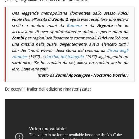
Una leggenda metropolitana (fomentata dallo stesso
Fulci
)
vuole che, all'uscita di
Zombi 2
, egli si vide recapitare una lettera
scritta a quattro mani da
Romero
e da
Argento
che lo
accusavano di aver spudoratamente attinto a piene mani da
Zombi
per ragioni schifosamente commerciali.
Fulci
replicò con
una missiva nella quale, diligentemente, aveva elencato tutti i
film dei "morti viventi" della storia del cinema, da
L'isola degli
zombies
(1932) a
L'occhio nel triangolo
(1977) aggiungendo un
sardonico: "
Se ho copiato da voi, allora ho copiato anche da
loro. Statevene zitti
".
(tratto da
Zombi Apocalypse - Nocturno Dossier
)
Ed eccovi il trailer dell'edizione rimasterizzata: