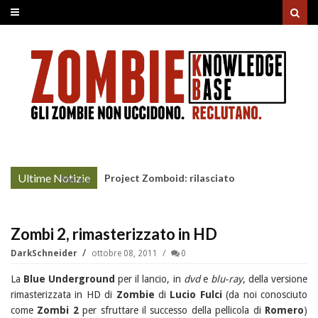
Ultime Notizie
Project Zomboid: rilasciato
More »
l'aggiornamento "Build 42"
Zombi 2, rimasterizzato in HD
DarkSchneider
ottobre 08, 2011
0
La
Blue Underground
per il lancio, in
dvd
e
blu-ray
, della versione
rimasterizzata in HD di
Zombie
di
Lucio Fulci
(da noi conosciuto
come
Zombi 2
per sfruttare il successo della pellicola di
Romero
)