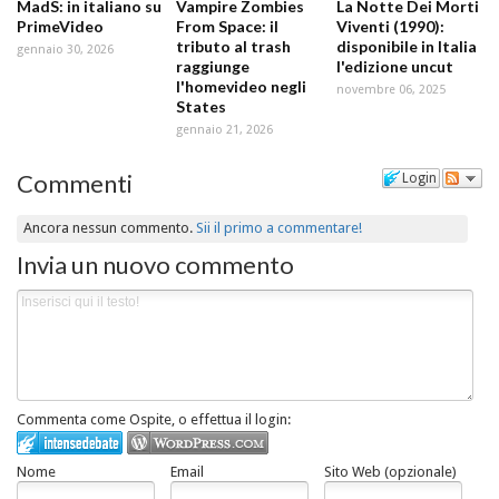
MadS: in italiano su
Vampire Zombies
La Notte Dei Morti
PrimeVideo
From Space: il
Viventi (1990):
tributo al trash
disponibile in Italia
gennaio 30, 2026
raggiunge
l'edizione uncut
l'homevideo negli
novembre 06, 2025
States
gennaio 21, 2026
Commenti
Login
Ancora nessun commento.
Sii il primo a commentare!
Invia un nuovo commento
Commenta come Ospite, o effettua il login:
Nome
Email
Sito Web (opzionale)