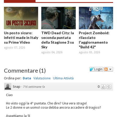
Un posto sicuro:
TWD Dead City: la
Project Zomboid:
infetti made in Italy
seconda puntata
rilasciato
su Prime Video
della Stagione 3 su
l'aggiornamento
Sky
"Build 42"
agosto 07, 2026
agosto 04, 2026
agosto 03, 2026
Commentare
(
1
)
Login
Ordina per:
Data
Valutazione
Ultima Attività
Snap
0
·
716 settimane fa
Ciao
Ho visto oggi la 4° puntata. Che dire? Una vera strage!
Le 2 donne e un uomo! cosa debba ancora accadere di tragico?
Aspettiamo la 5!