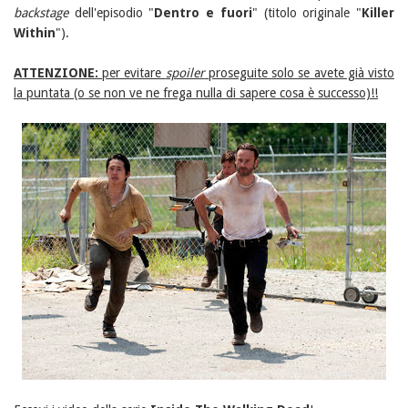
backstage
dell'episodio "
Dentro e fuori
" (titolo originale "
Killer
Within
").
ATTENZIONE:
per evitare
spoiler
proseguite solo se avete già visto
la puntata (o se non ve ne frega nulla di sapere cosa è successo)!!