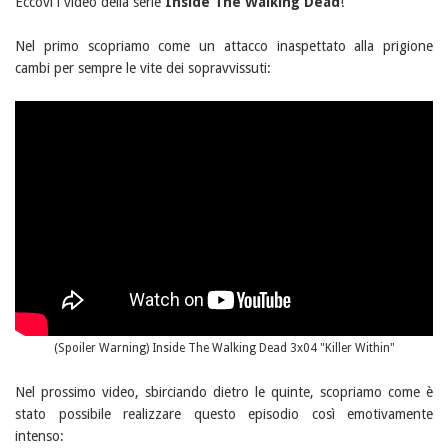
Eccovi i video della serie
Inside The Walking Dead
!
Nel primo scopriamo come un attacco inaspettato alla prigione
cambi per sempre le vite dei sopravvissuti:
(Spoiler Warning) Inside The Walking Dead 3x04 "Killer Within"
Nel prossimo video, sbirciando dietro le quinte, scopriamo come è
stato possibile realizzare questo episodio così emotivamente
intenso: