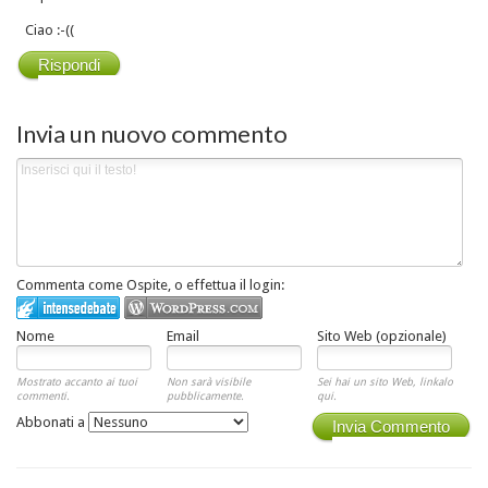
Ciao :-((
Rispondi
Invia un nuovo commento
Commenta come Ospite, o effettua il login:
Nome
Email
Sito Web (opzionale)
Mostrato accanto ai tuoi
Non sarà visibile
Sei hai un sito Web, linkalo
commenti.
pubblicamente.
qui.
Abbonati a
Invia Commento