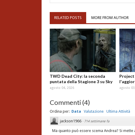
RELATED POSTS
MORE FROM AUTHOR
TWD Dead City: la seconda
Project
puntata della Stagione 3 su Sky
l'aggio
agosto 04, 2026
agosto 03
Commenti
(
4
)
Ordina per:
Data
Valutazione
Ultima Attività
jackson1966
·
714 settimane fa
Ma quanto può essere scema Andrea? Si mette 