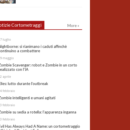
tizie Cortometraggi
More »
27
luglio
Nightborne: si rianimano i caduti affinchè
continuino a combattere
19
maggio
Zombie Scavenger: robot e Zombie in un corto
realizzato con l'IA
02
aprile
Elles: lutto durante l'outbreak
24
febbraio
Zombie intelligenti e umani agitati
13
febbraio
Zombie su sedia a rotella: l'apparenza inganna
03
febbraio
Evil Has Always Had A Name: un cortometraggio