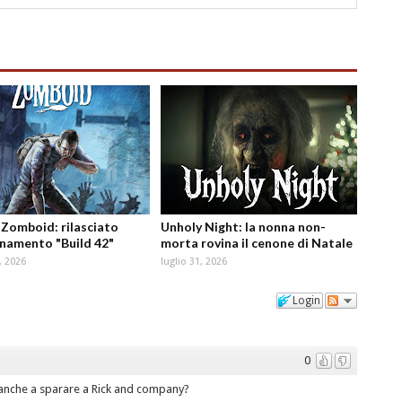
 Zomboid: rilasciato
Unholy Night: la nonna non-
rnamento "Build 42"
morta rovina il cenone di Natale
, 2026
luglio 31, 2026
Login
0
anche a sparare a Rick and company?