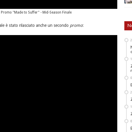
Promo "Made to Suffer" - Mid-Season Finale
No
le è stato rilasciato anche un secondo
promo
: