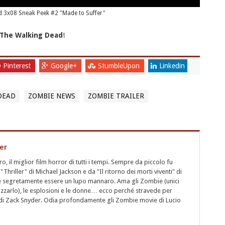
 3x08 Sneak Peek #2 "Made to Suffer"
The Walking Dead
!
Pinterest
Google+
StumbleUpon
Linkedin
DEAD
ZOMBIE NEWS
ZOMBIE TRAILER
er
 il miglior film horror di tutti i tempi. Sempre da piccolo fu
"Thriller" di Michael Jackson e da "Il ritorno dei morti viventi" di
segretamente essere un lupo mannaro. Ama gli Zombie (unici
rizzarlo), le esplosioni e le donne… ecco perché stravede per
i" di Zack Snyder. Odia profondamente gli Zombie movie di Lucio