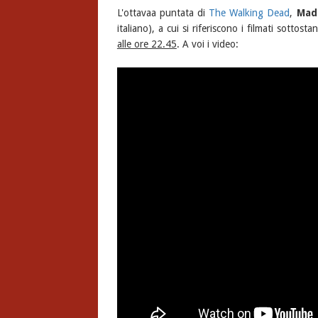
L'ottavaa puntata di
The Walking Dead
,
Mad
italiano), a cui si riferiscono i filmati sottos
alle ore 22.45
. A voi i video: