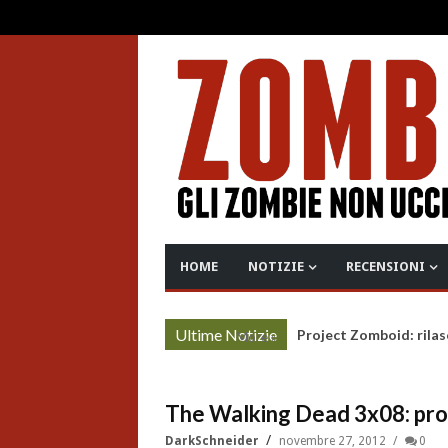
HOME
NOTIZIE
RECENSIONI
Ultime Notizie
Project Zomboid: rilas
More »
The Walking Dead 3x08: pr
DarkSchneider
novembre 27, 2012
0