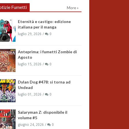
tizie Fumetti
More »
Eternità e castigo: edizione
italiana per il manga
luglio 29, 2026
0
Anteprima: i fumetti Zombie di
Agosto
luglio 15, 2026
0
Dylan Dog #478: si torna ad
Undead
luglio 01, 2026
0
Salaryman Z: disponibile il
volume #5
giugno 24, 2026
0