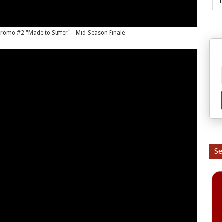
romo #2 "Made to Suffer" - Mid-Season Finale
Se