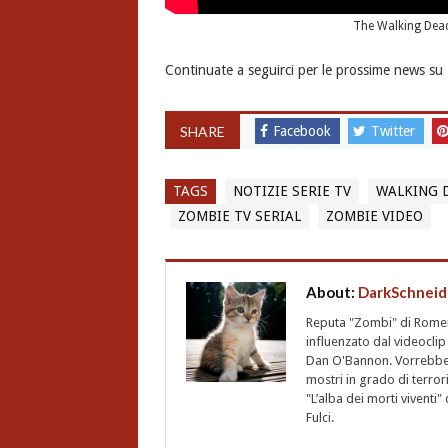
The Walking Dead
Continuate a seguirci per le prossime news su
SHARE
Facebook
Twitter
TAGS
NOTIZIE SERIE TV
WALKING 
ZOMBIE TV SERIAL
ZOMBIE VIDEO
About:
DarkSchneid
Reputa "Zombi" di Romero,
influenzato dal videoclip 
Dan O'Bannon. Vorrebbe 
mostri in grado di terro
"L’alba dei morti vivent
Fulci.