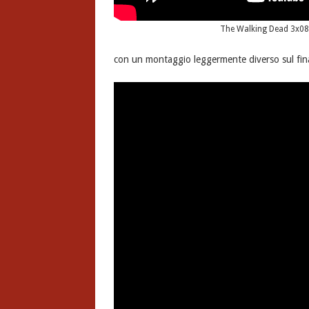
The Walking Dead 3x08 
con un montaggio leggermente diverso sul fina