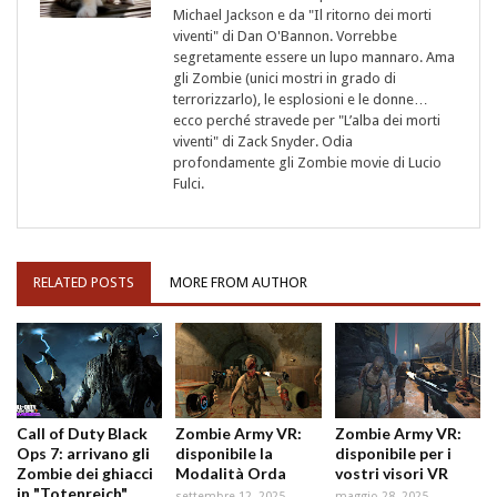
Michael Jackson e da "Il ritorno dei morti
viventi" di Dan O'Bannon. Vorrebbe
segretamente essere un lupo mannaro. Ama
gli Zombie (unici mostri in grado di
terrorizzarlo), le esplosioni e le donne…
ecco perché stravede per "L’alba dei morti
viventi" di Zack Snyder. Odia
profondamente gli Zombie movie di Lucio
Fulci.
RELATED POSTS
MORE FROM AUTHOR
Call of Duty Black
Zombie Army VR:
Zombie Army VR:
Ops 7: arrivano gli
disponibile la
disponibile per i
Zombie dei ghiacci
Modalità Orda
vostri visori VR
in "Totenreich"
settembre 12, 2025
maggio 28, 2025