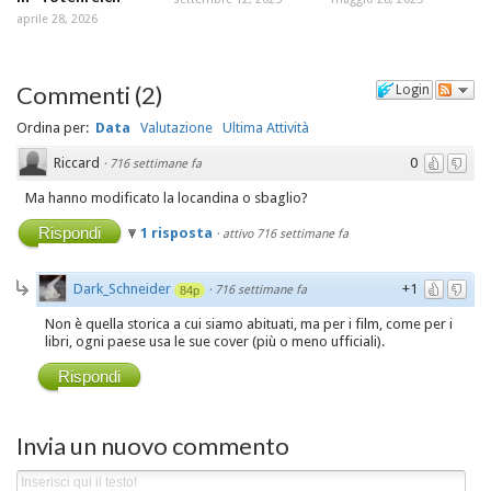
aprile 28, 2026
Commenti
(
2
)
Login
Ordina per:
Data
Valutazione
Ultima Attività
Riccard
0
·
716 settimane fa
Ma hanno modificato la locandina o sbaglio?
Rispondi
1 risposta
·
attivo 716 settimane fa
Dark_Schneider
+1
·
716 settimane fa
84p
Non è quella storica a cui siamo abituati, ma per i film, come per i
libri, ogni paese usa le sue cover (più o meno ufficiali).
Rispondi
Invia un nuovo commento