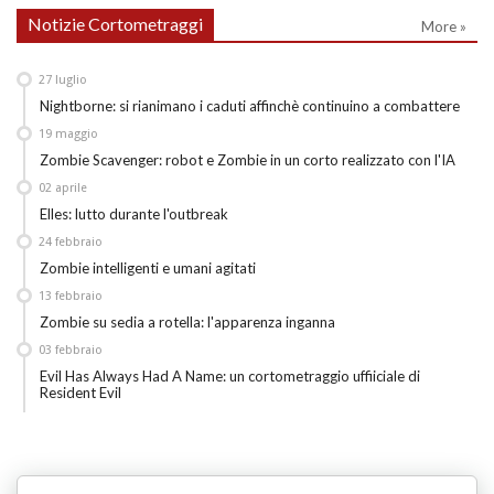
Notizie Cortometraggi
More »
27
luglio
Nightborne: si rianimano i caduti affinchè continuino a combattere
19
maggio
Zombie Scavenger: robot e Zombie in un corto realizzato con l'IA
02
aprile
Elles: lutto durante l'outbreak
24
febbraio
Zombie intelligenti e umani agitati
13
febbraio
Zombie su sedia a rotella: l'apparenza inganna
03
febbraio
Evil Has Always Had A Name: un cortometraggio uffiiciale di
Resident Evil