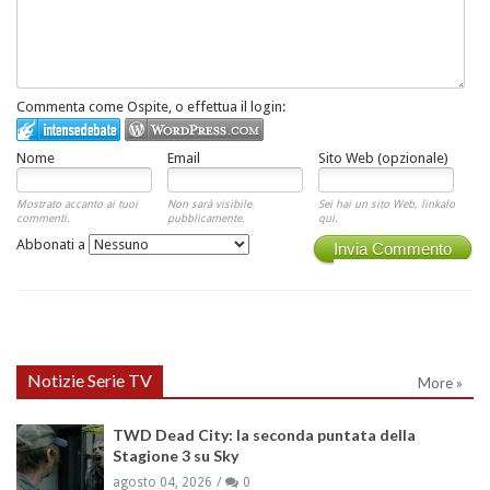
Commenta come Ospite, o effettua il login:
Nome
Email
Sito Web (opzionale)
Mostrato accanto ai tuoi
Non sarà visibile
Sei hai un sito Web, linkalo
commenti.
pubblicamente.
qui.
Abbonati a
Invia Commento
Notizie Serie TV
More »
TWD Dead City: la seconda puntata della
Stagione 3 su Sky
agosto 04, 2026
0