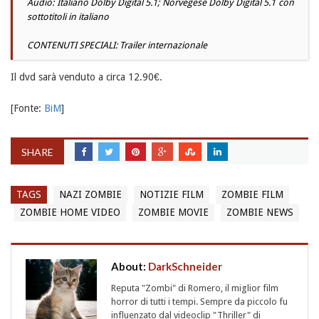
Audio: Italiano Dolby Digital 5.1; Norvegese Dolby Digital 5.1 con
sottotitoli in italiano
CONTENUTI SPECIALI: Trailer internazionale
Il dvd sarà venduto a circa 12.90€.
[Fonte:
BiM
]
SHARE
TAGS
NAZI ZOMBIE
NOTIZIE FILM
ZOMBIE FILM
ZOMBIE HOME VIDEO
ZOMBIE MOVIE
ZOMBIE NEWS
About:
DarkSchneider
Reputa "Zombi" di Romero, il miglior film
horror di tutti i tempi. Sempre da piccolo fu
influenzato dal videoclip "Thriller" di