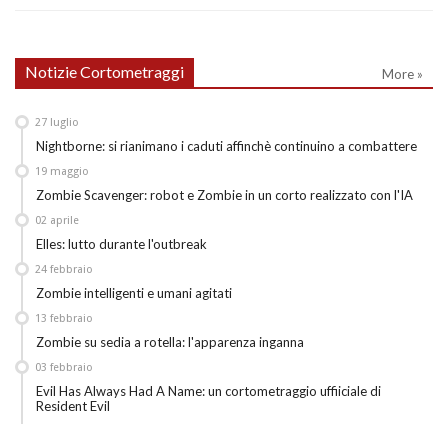
Notizie Cortometraggi
More »
27
luglio
Nightborne: si rianimano i caduti affinchè continuino a combattere
19
maggio
Zombie Scavenger: robot e Zombie in un corto realizzato con l'IA
02
aprile
Elles: lutto durante l'outbreak
24
febbraio
Zombie intelligenti e umani agitati
13
febbraio
Zombie su sedia a rotella: l'apparenza inganna
03
febbraio
Evil Has Always Had A Name: un cortometraggio uffiiciale di
Resident Evil