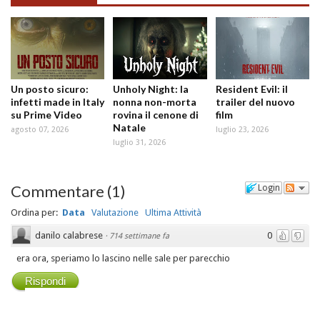
Un posto sicuro:
Unholy Night: la
Resident Evil: il
infetti made in Italy
nonna non-morta
trailer del nuovo
su Prime Video
rovina il cenone di
film
Natale
agosto 07, 2026
luglio 23, 2026
luglio 31, 2026
Commentare
(
1
)
Login
Ordina per:
Data
Valutazione
Ultima Attività
danilo calabrese
0
·
714 settimane fa
era ora, speriamo lo lascino nelle sale per parecchio
Rispondi