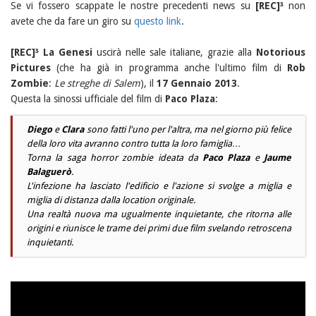
Se vi fossero scappate le nostre precedenti news su
[REC]³
non
avete che da fare un giro su
questo link
.
[REC]³ La Genesi
uscirà nelle sale italiane, grazie alla
Notorious
Pictures
(che ha già in programma anche l'ultimo film di
Rob
Zombie
:
Le streghe di Salem
), il
17 Gennaio 2013
.
Questa la sinossi ufficiale del film di
Paco Plaza
:
Diego
e
Clara
sono fatti l'uno per l'altra, ma nel giorno più felice
della loro vita avranno contro tutta la loro famiglia…
Torna la saga horror zombie ideata da
Paco Plaza
e
Jaume
Balaguerò
.
L'infezione ha lasciato l'edificio e l'azione si svolge a miglia e
miglia di distanza dalla location originale.
Una realtà nuova ma ugualmente inquietante, che ritorna alle
origini e riunisce le trame dei primi due film svelando retroscena
inquietanti.