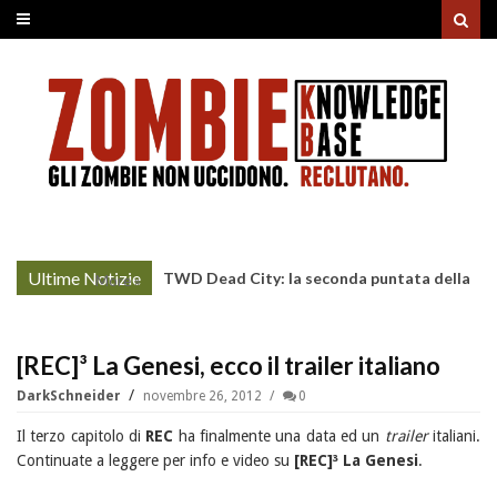
Ultime Notizie
TWD Dead City: la seconda puntata della
More »
Stagione 3 su Sky
[REC]³ La Genesi, ecco il trailer italiano
DarkSchneider
novembre 26, 2012
0
Il terzo capitolo di
REC
ha finalmente una data ed un
trailer
italiani.
Continuate a leggere per info e video su
[REC]³ La Genesi
.