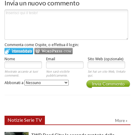
Invia un nuovo commento
Commenta come Ospite, o effettua il login:
Nome
Email
Sito Web (opzionale)
Mostrato accanto ai tuoi
Non sarà visibile
Sei hai un sito Web, linkalo
commenti.
pubblicamente.
qui.
Abbonati a
Invia Commento
Notizie Serie TV
More »
TWD Dead City: la seconda puntata della