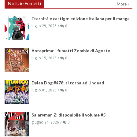
Notizie Fumetti
More »
Eternità e castigo: edizione italiana per il manga
luglio 29, 2026
0
Anteprima: i fumetti Zombie di Agosto
luglio 15, 2026
0
Dylan Dog #478: si torna ad Undead
luglio 01, 2026
0
Salaryman Z: disponibile il volume #5
giugno 24, 2026
0