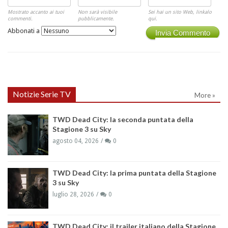
Mostrato accanto ai tuoi
Non sarà visibile
Sei hai un sito Web, linkalo
commenti.
pubblicamente.
qui.
Abbonati a
Invia Commento
Notizie Serie TV
More »
TWD Dead City: la seconda puntata della
Stagione 3 su Sky
agosto 04, 2026
0
TWD Dead City: la prima puntata della Stagione
3 su Sky
luglio 28, 2026
0
TWD Dead City: il trailer italiano della Stagione