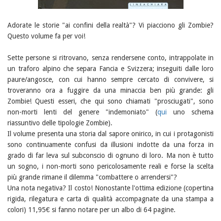
Adorate le storie "ai confini della realtà"? Vi piacciono gli Zombie?
Questo volume fa per voi!
Sette persone si ritrovano, senza rendersene conto, intrappolate in
un traforo alpino che separa Fancia e Svizzera; inseguiti dalle loro
paure/angosce, con cui hanno sempre cercato di convivere, si
troveranno ora a fuggire da una minaccia ben più grande: gli
Zombie! Questi esseri, che qui sono chiamati "prosciugati", sono
non-morti lenti del genere "indemoniato" (
qui
uno schema
riassuntivo delle tipologie Zombie).
Il volume presenta una storia dal sapore onirico, in cui i protagonisti
sono continuamente confusi da illusioni indotte da una forza in
grado di far leva sul subconscio di ognuno di loro. Ma non è tutto
un sogno, i non-morti sono pericolosamente reali e forse la scelta
più grande rimane il dilemma "combattere o arrendersi"?
Una nota negativa? Il costo! Nonostante l'ottima edizione (copertina
rigida, rilegatura e carta di qualità accompagnate da una stampa a
colori) 11,95€ si fanno notare per un albo di 64 pagine.