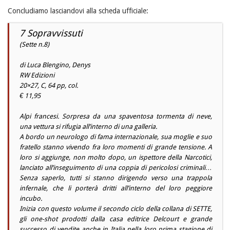
Concludiamo lasciandovi alla scheda ufficiale:
7 Sopravvissuti
(Sette n.8)
di Luca Blengino, Denys
RW Edizioni
20×27, C, 64 pp, col.
€ 11,95
Alpi francesi. Sorpresa da una spaventosa tormenta di neve,
una vettura si rifugia all’interno di una galleria.
A bordo un neurologo di fama internazionale, sua moglie e suo
fratello stanno vivendo fra loro momenti di grande tensione. A
loro si aggiunge, non molto dopo, un ispettore della Narcotici,
lanciato all’inseguimento di una coppia di pericolosi criminali…
Senza saperlo, tutti si stanno dirigendo verso una trappola
infernale, che li porterà dritti all’interno del loro peggiore
incubo.
Inizia con questo volume il secondo ciclo della collana di SETTE,
gli one-shot prodotti dalla casa editrice Delcourt e grande
successo di vendite anche in Italia nella loro prima stagione di