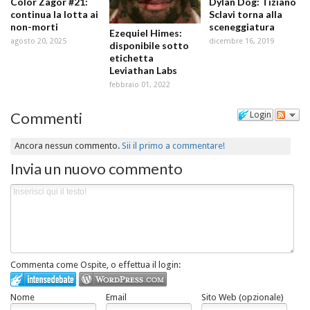
Color Zagor #21:
Dylan Dog: Tiziano
continua la lotta ai
Sclavi torna alla
non-morti
sceneggiatura
Ezequiel Himes:
agosto 20, 2025
dicembre 16, 2019
disponibile sotto
etichetta
Leviathan Labs
febbraio 01, 2022
Commenti
Login
Ancora nessun commento.
Sii il primo a commentare!
Invia un nuovo commento
Commenta come Ospite, o effettua il login:
Nome
Email
Sito Web (opzionale)