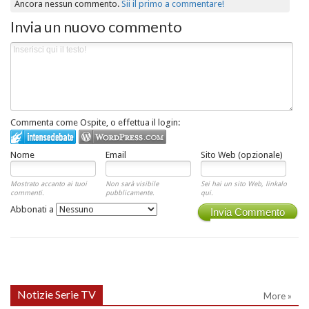
Ancora nessun commento.
Sii il primo a commentare!
Invia un nuovo commento
Commenta come Ospite, o effettua il login:
Nome
Email
Sito Web (opzionale)
Mostrato accanto ai tuoi
Non sarà visibile
Sei hai un sito Web, linkalo
commenti.
pubblicamente.
qui.
Abbonati a
Invia Commento
Notizie Serie TV
More »