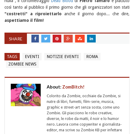
nulla", il cortometraggio
Dead Blood
di
Pietro Tamaro
è piaciuto
così tanto al pubblico il primo giorno che gli organizzatori son stati
"costretti" a riproiettarlo
anche il giorno dopo... che dire,
aspettiamo il film!
SHARE
TAGS
EVENTI
NOTIZIE EVENTI
ROMA
ZOMBIE NEWS
About:
ZomBitch!
Colorito da Zombie, occhiaie da Zombie, si
nutre di libri, fumetti, film-serie, musica,
graphic e street-art senza sosta, come uno
Zombie. Gli piacciono le robe creative,
diverse, le robe da matti, il noir e lo humor
nero. Lavora come copywriter e giornalista-
editor, ma scrive su Zombie KB per infettare