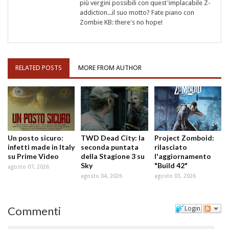
più vergini possibili con quest'implacabile Z-
addiction...il suo motto? Fate piano con
Zombie KB: there's no hope!
RELATED POSTS
MORE FROM AUTHOR
Un posto sicuro:
TWD Dead City: la
Project Zomboid:
infetti made in Italy
seconda puntata
rilasciato
su Prime Video
della Stagione 3 su
l'aggiornamento
Sky
"Build 42"
agosto 07, 2026
agosto 04, 2026
agosto 03, 2026
Commenti
Login