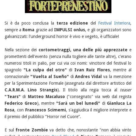
Si è da poco conclusa la
terza edizione
del
Festival Interiora
,
sempre a
Roma
grazie ad
IMPULSI onlus
, e gli organizzatori sono
galvanizzati: l'underground horror è vivo e vegeto, è ufficiale!
Nella sezione dei
cortometraggi, una delle più apprezzate
e
promettenti dell'evento (senza nulla togliere alle tante altre), c'erano
numerosi titoli in palio, per cui via coi nomi: vincitore del festival lo
spagnolo
"La culpa del otro"
di
Ivan Ruiz Flores
, mentre al
connazionale
"Vuelta al Sueño"
di
Andres Vidal
va la menzione
per la Sperimentazione Formale (assegnata dal direttore artistico del
C.A.R.M.A. Lino Strangis
). Il titolo alla regia tocca al
teaser
"Tears"
di
Matteo Macaluso
("consegnato" via web dal regista
Federico Greco
), mentre
"Sarà un bel lunedì"
di
Gianluca La
Rosa
, con
Francesco Scimemi
, s'aggiudica il migliore interprete e
il premio del pubblico “Horror nel Cuore”.
E sul
fronte Zombie
va detto che, nonostante "non abbia vinto