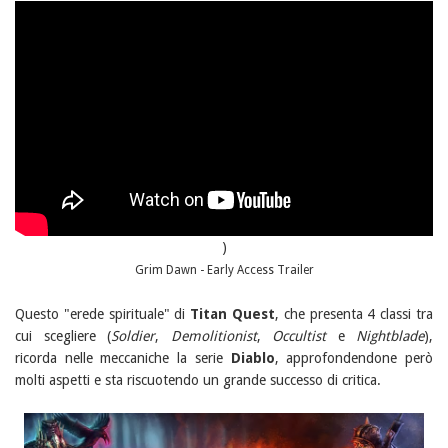
)
Grim Dawn - Early Access Trailer
Questo "erede spirituale" di
Titan Quest
, che presenta 4 classi tra
cui scegliere (
Soldier
,
Demolitionist
,
Occultist
e
Nightblade
),
ricorda nelle meccaniche la serie
Diablo
, approfondendone però
molti aspetti e sta riscuotendo un grande successo di critica.