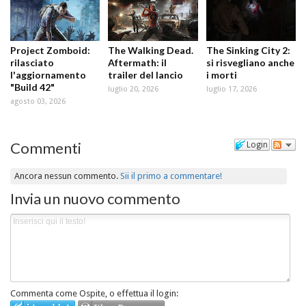
Project Zomboid:
The Walking Dead.
The Sinking City 2:
rilasciato
Aftermath: il
si risvegliano anche
l'aggiornamento
trailer del lancio
i morti
"Build 42"
luglio 20, 2026
luglio 17, 2026
agosto 03, 2026
Commenti
Login
Ancora nessun commento.
Sii il primo a commentare!
Invia un nuovo commento
Commenta come Ospite, o effettua il login: