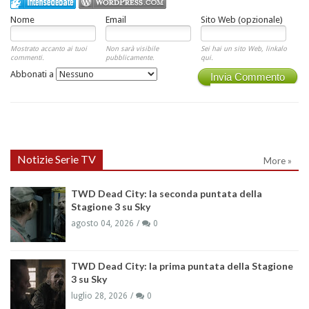
Nome
Email
Sito Web (opzionale)
Mostrato accanto ai tuoi
Non sarà visibile
Sei hai un sito Web, linkalo
commenti.
pubblicamente.
qui.
Abbonati a
Invia Commento
Notizie Serie TV
More »
TWD Dead City: la seconda puntata della
Stagione 3 su Sky
agosto 04, 2026
0
TWD Dead City: la prima puntata della Stagione
3 su Sky
luglio 28, 2026
0