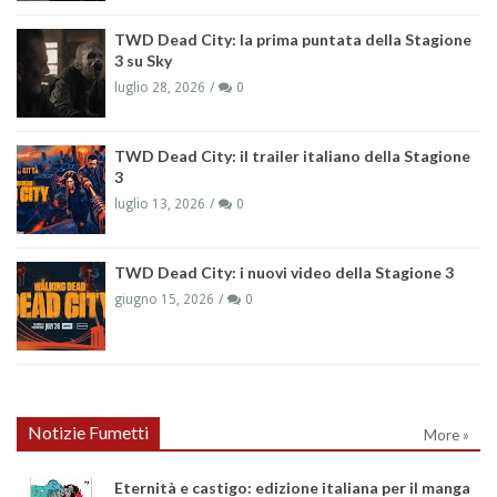
TWD Dead City: la prima puntata della Stagione
3 su Sky
luglio 28, 2026
0
TWD Dead City: il trailer italiano della Stagione
3
luglio 13, 2026
0
TWD Dead City: i nuovi video della Stagione 3
giugno 15, 2026
0
Notizie Fumetti
More »
Eternità e castigo: edizione italiana per il manga