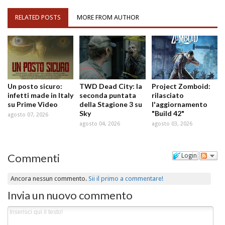
RELATED POSTS
MORE FROM AUTHOR
Un posto sicuro:
TWD Dead City: la
Project Zomboid:
infetti made in Italy
seconda puntata
rilasciato
su Prime Video
della Stagione 3 su
l'aggiornamento
Sky
"Build 42"
agosto 07, 2026
agosto 04, 2026
agosto 03, 2026
Commenti
Login
Ancora nessun commento.
Sii il primo a commentare!
Invia un nuovo commento