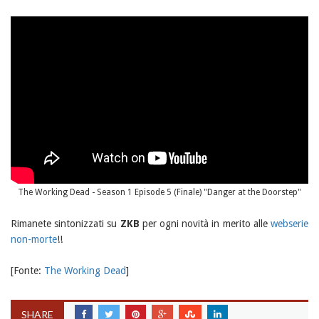
The Working Dead - Season 1 Episode 5 (Finale) "Danger at the Doorstep"
Rimanete sintonizzati su
ZKB
per ogni novità in merito alle
webserie
non-morte
!!
[Fonte:
The Working Dead
]
SHARE