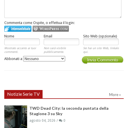
Commenta come Ospite, o effettua il login:
Nome
Email
Sito Web (opzionale)
Mostrato accanto ai tuoi
Non sarà visibile
Sei hai un sito Web, linkalo
commenti.
pubblicamente.
qui.
Abbonati a
Invia Commento
Notizie Serie TV
More »
TWD Dead City: la seconda puntata della
Stagione 3 su Sky
agosto 04, 2026
0