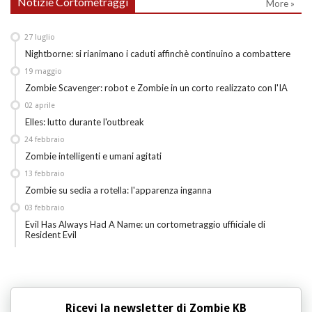
Notizie Cortometraggi
More »
27
luglio
Nightborne: si rianimano i caduti affinchè continuino a combattere
19
maggio
Zombie Scavenger: robot e Zombie in un corto realizzato con l'IA
02
aprile
Elles: lutto durante l'outbreak
24
febbraio
Zombie intelligenti e umani agitati
13
febbraio
Zombie su sedia a rotella: l'apparenza inganna
03
febbraio
Evil Has Always Had A Name: un cortometraggio uffiiciale di
Resident Evil
Ricevi la newsletter di Zombie KB