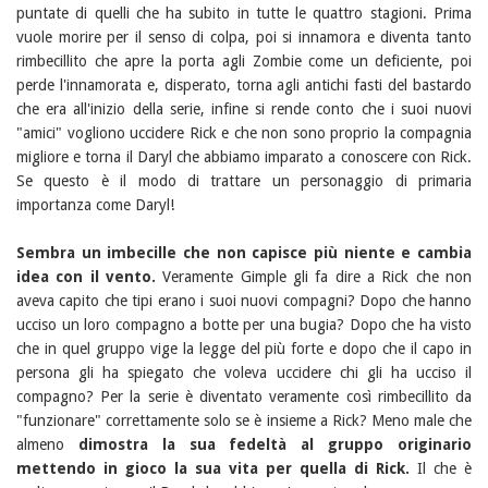
puntate di quelli che ha subito in tutte le quattro stagioni. Prima
vuole morire per il senso di colpa, poi si innamora e diventa tanto
rimbecillito che apre la porta agli Zombie come un deficiente, poi
perde l'innamorata e, disperato, torna agli antichi fasti del bastardo
che era all'inizio della serie, infine si rende conto che i suoi nuovi
"amici" vogliono uccidere Rick e che non sono proprio la compagnia
migliore e torna il Daryl che abbiamo imparato a conoscere con Rick.
Se questo è il modo di trattare un personaggio di primaria
importanza come Daryl!
Sembra un imbecille che non capisce più niente e cambia
idea con il vento.
Veramente Gimple gli fa dire a Rick che non
aveva capito che tipi erano i suoi nuovi compagni? Dopo che hanno
ucciso un loro compagno a botte per una bugia? Dopo che ha visto
che in quel gruppo vige la legge del più forte e dopo che il capo in
persona gli ha spiegato che voleva uccidere chi gli ha ucciso il
compagno? Per la serie è diventato veramente così rimbecillito da
"funzionare" correttamente solo se è insieme a Rick? Meno male che
almeno
dimostra la sua fedeltà al gruppo originario
mettendo in gioco la sua vita per quella di Rick.
Il che è