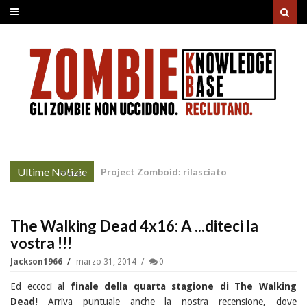
Ultime Notizie
Project Zomboid: rilasciato
More »
l'aggiornamento "Build 42"
The Walking Dead 4x16: A ...diteci la
vostra !!!
Jackson1966
marzo 31, 2014
0
Ed eccoci al
finale della quarta stagione di The Walking
Dead!
Arriva puntuale anche la nostra recensione, dove