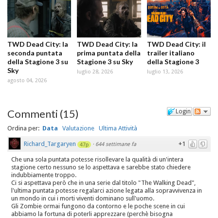
TWD Dead City: la
TWD Dead City: la
TWD Dead City: il
seconda puntata
prima puntata della
trailer italiano
della Stagione 3 su
Stagione 3 su Sky
della Stagione 3
Sky
luglio 28, 2026
luglio 13, 2026
agosto 04, 2026
Commenti
(
15
)
Login
Ordina per:
Data
Valutazione
Ultima Attività
Richard_Targaryen
+1
·
644 settimane fa
47p
Che una sola puntata potesse risollevare la qualità di un'intera
stagione certo nessuno se lo aspettava e sarebbe stato chiedere
indubbiamente troppo.
Ci si aspettava però che in una serie dal titolo "The Walking Dead",
l'ultima puntata potesse regalarci azione legata alla sopravvivenza in
un mondo in cui i morti viventi dominano sull'uomo.
Gli Zombie ormai fungono da contorno e le poche scene in cui
abbiamo la fortuna di poterli apprezzare (perchè bisogna