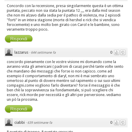
Concordo con la recensione, presa singolarmente questa è un ottima
puntata, peccato non sia stata la puntata 12 ,,,, era dalla mid season
che non mi alzavo dalla sedia per il pathos di violenza, ma 2 episodi
"forti" in un intera stagione (morte di hershel e rick che si vendica
ferocemente) e uno molto ben girato con Carol e le bambine, sono
veramente troppo poco.
Rispondi
lazzarus
0
·
644 settimane fa
concordo pienamente con le vostre visione mi domando come la
avranno vista gli americani ( padroni di casa) perchè tante volte sento
che mandano dei messaggi che forse io non capisco. come ad
esempio il comportamento di daryl, non mi è mai sembrato uno
omertoso al punto di dovere mentire sul rapimento o sui suoi ultimi
compagni.come vogliono farlo diventare? forse il messaggio è che
ben chè la sopravvivenza sia fondamentale, si può scegliere chi
essere, rick morde per necessità e gli altri per perversione. vediamo
un pò la prossima.
Rispondi
ciabbi
0
·
639 settimane fa
8 puntate di troppo, 8 puntate sprecate...