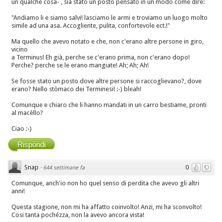
un qualche cosa- , sia stato un posto pensato in un modo come dire:
"Andiamo li e siamo salvi! lasciamo le armi e troviamo un luogo molto
simile ad una asa. Accogliente, pulita, confortevole ect.!"
Ma quello che avevo notato e che, non c'erano altre persone in giro,
vicino
a Terminus! Eh già, perche se c'erano prima, non c'erano dopo!
Perche? perche se le erano mangiate! Ah; Ah; Ah!
Se fosse stato un posto dove altre persone si raccoglievano?, dove
erano? Nello stòmaco dei Terminesi! :-) bleah!
Comunque e chiaro che li hanno mandati in un carro bestiame, pronti
al macèllo?
Ciao :-)
Rispondi
Snap
0
·
644 settimane fa
Comunque, anch'io non ho quel senso di perdita che avevo gli altri
anni!
Questa stagione, non mi ha affatto coinvolto! Anzi, mi ha sconvolto!
Cosi tanta pochézza, non la avevo ancora vista!