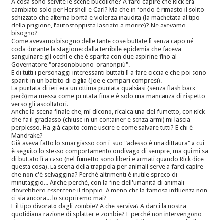
A cosa sono servite le scene bucoliche? A farci capire che Rick era
cambiato solo per Hershell e Carl? Ma che in fondo è rimasto il solito
schizzato che alterna bontà e violenza inaudita (la machetata al tipo
della prigione, l'autostoppista lasciato a morire)? Ne avevamo
bisogno?
Come avevamo bisogno delle tante cose buttate lì senza capo né
coda durante la stagione: dalla terribile epidemia che faceva
sanguinare gli occhi e che è sparita con due aspirine fino al
Governatore "orasonobuono-oranonpiù".
E di tutti i personaggi interessanti buttati lì a fare ciccia e che poi sono
spariti in un battito di ciglia (Joe e compari compresi).
La puntata di ieri era un'ottima puntata qualsiasi (senza flash back
però) ma messa come puntata finale è solo una mancanza di rispetto
verso gli ascoltatori.
Anche la scena finale che, mi dicono, ricalca una del fumetto, con Rick
che fa il gradasso (chiuso in un container e senza armi) mi lascia
perplesso. Ha già capito come uscire e come salvare tutti? E chi è
Mandrake?
Già aveva fatto lo smargiasso con il suo "adesso è una dittaura" a cui
è seguito lo stesso comportamento ondivago di sempre, ma qui mi sa
di buttato lì a caso (nel fumetto sono liberi e armati quando Rick dice
questa cosa). La scena della trappola per animali serve a farci capire
che non c'è selvaggina? Perché altrimenti è inutile spreco di
minutaggio... Anche perché, con la fine dell'umanità di animali
dovrebbero essercene il doppio. A meno che la famosa influenza non
ci sia ancora... lo scopriremo mai?
E il tipo divorato dagli zombie? A che serviva? A darci la nostra
quotidiana razione di splatter e zombie? E perché non intervengono