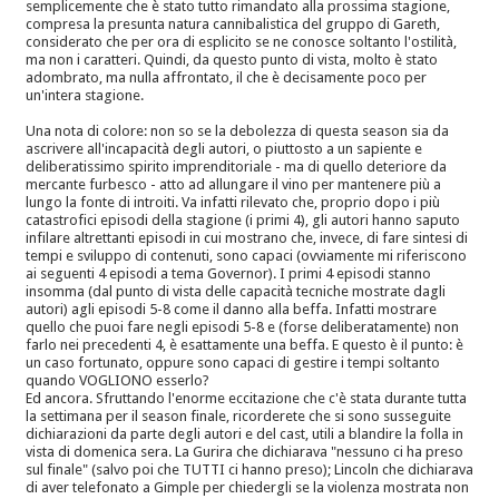
semplicemente che è stato tutto rimandato alla prossima stagione,
compresa la presunta natura cannibalistica del gruppo di Gareth,
considerato che per ora di esplicito se ne conosce soltanto l'ostilità,
ma non i caratteri. Quindi, da questo punto di vista, molto è stato
adombrato, ma nulla affrontato, il che è decisamente poco per
un'intera stagione.
Una nota di colore: non so se la debolezza di questa season sia da
ascrivere all'incapacità degli autori, o piuttosto a un sapiente e
deliberatissimo spirito imprenditoriale - ma di quello deteriore da
mercante furbesco - atto ad allungare il vino per mantenere più a
lungo la fonte di introiti. Va infatti rilevato che, proprio dopo i più
catastrofici episodi della stagione (i primi 4), gli autori hanno saputo
infilare altrettanti episodi in cui mostrano che, invece, di fare sintesi di
tempi e sviluppo di contenuti, sono capaci (ovviamente mi riferiscono
ai seguenti 4 episodi a tema Governor). I primi 4 episodi stanno
insomma (dal punto di vista delle capacità tecniche mostrate dagli
autori) agli episodi 5-8 come il danno alla beffa. Infatti mostrare
quello che puoi fare negli episodi 5-8 e (forse deliberatamente) non
farlo nei precedenti 4, è esattamente una beffa. E questo è il punto: è
un caso fortunato, oppure sono capaci di gestire i tempi soltanto
quando VOGLIONO esserlo?
Ed ancora. Sfruttando l'enorme eccitazione che c'è stata durante tutta
la settimana per il season finale, ricorderete che si sono susseguite
dichiarazioni da parte degli autori e del cast, utili a blandire la folla in
vista di domenica sera. La Gurira che dichiarava "nessuno ci ha preso
sul finale" (salvo poi che TUTTI ci hanno preso); Lincoln che dichiarava
di aver telefonato a Gimple per chiedergli se la violenza mostrata non