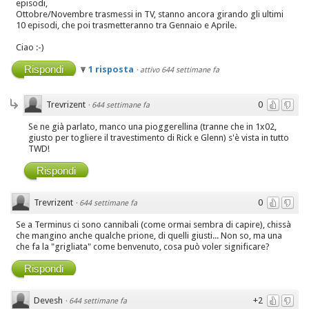
episodi,
Ottobre/Novembre trasmessi in TV, stanno ancora girando gli ultimi
10 episodi, che poi trasmetteranno tra Gennaio e Aprile.
Ciao :-)
Rispondi
1 risposta
·
attivo 644 settimane fa
Trevrizent
0
·
644 settimane fa
Se ne già parlato, manco una pioggerellina (tranne che in 1x02,
giusto per togliere il travestimento di Rick e Glenn) s'è vista in tutto
TWD!
Rispondi
Trevrizent
0
·
644 settimane fa
Se a Terminus ci sono cannibali (come ormai sembra di capire), chissà
che mangino anche qualche prione, di quelli giusti... Non so, ma una
che fa la "grigliata" come benvenuto, cosa può voler significare?
Rispondi
Devesh
+2
·
644 settimane fa