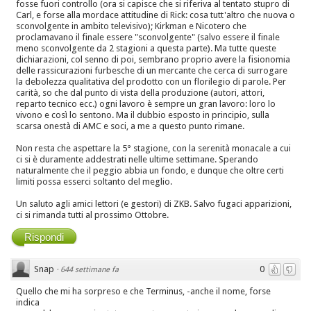
fosse fuori controllo (ora si capisce che si riferiva al tentato stupro di
Carl, e forse alla mordace attitudine di Rick: cosa tutt'altro che nuova o
sconvolgente in ambito televisivo); Kirkman e Nicotero che
proclamavano il finale essere "sconvolgente" (salvo essere il finale
meno sconvolgente da 2 stagioni a questa parte). Ma tutte queste
dichiarazioni, col senno di poi, sembrano proprio avere la fisionomia
delle rassicurazioni furbesche di un mercante che cerca di surrogare
la debolezza qualitativa del prodotto con un florilegio di parole. Per
carità, so che dal punto di vista della produzione (autori, attori,
reparto tecnico ecc.) ogni lavoro è sempre un gran lavoro: loro lo
vivono e così lo sentono. Ma il dubbio esposto in principio, sulla
scarsa onestà di AMC e soci, a me a questo punto rimane.
Non resta che aspettare la 5° stagione, con la serenità monacale a cui
ci si è duramente addestrati nelle ultime settimane. Sperando
naturalmente che il peggio abbia un fondo, e dunque che oltre certi
limiti possa esserci soltanto del meglio.
Un saluto agli amici lettori (e gestori) di ZKB. Salvo fugaci apparizioni,
ci si rimanda tutti al prossimo Ottobre.
Rispondi
Snap
0
·
644 settimane fa
Quello che mi ha sorpreso e che Terminus, -anche il nome, forse
indica