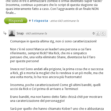
che sono in tre e ammazzare zombie è ormai diventato super facile?
Insomma, continuo a pensare che lo script di questa stagione sia
quasi interamente fatto a caso. Con l'aggravante di un finale NON
finale...
Rispondi
1 risposta
·
attivo 643 settimane fa
Snap
0
·
643 settimane fa
Comunque in questa ultima stg, non ci sono caratterizzazioni!
Non c'è né sono! Manca un leader! una persona a cui fare
riferimento, sempre! Rick!? Ma Rick, che mi e simpatico
pensavo che, una volta eliminato Shane, diventasse lui il faro
per queste persone!
Invece no! Sono andati alla prigione, la prima cosa che e successa
a Rick, gli e morta la moglie! che lo rendeva si un pò molle, ma che
una volta morta, lo ha reso ancora più frastornato!
Insomma, poche caratterizzazioni! Come gli ultimi banditi, quelli
uccisi da Rick e Co! prima di arrivare a Terminus!
Erano banditi, ma non hanno detto fatto chissà chè! per mostrare
una caraterizzazione del personaggio!
Sarà per quello che hanno chiamato Kober? uno che e abbastanza