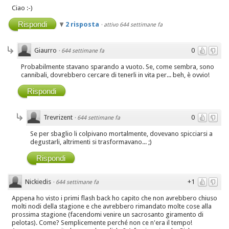
Ciao :-)
Rispondi
2 risposta
·
attivo 644 settimane fa
Giaurro
0
·
644 settimane fa
Probabilmente stavano sparando a vuoto. Se, come sembra, sono
cannibali, dovrebbero cercare di tenerli in vita per... beh, è ovvio!
Rispondi
Trevrizent
0
·
644 settimane fa
Se per sbaglio li colpivano mortalmente, dovevano spicciarsi a
degustarli, altrimenti si trasformavano... ;)
Rispondi
Nickiedis
+1
·
644 settimane fa
Appena ho visto i primi flash back ho capito che non avrebbero chiuso
molti nodi della stagione e che avrebbero rimandato molte cose alla
prossima stagione (facendomi venire un sacrosanto giramento di
pelotas). Come? Semplicemente perché non ce n'era il tempo!