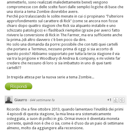
ammetterlo, sono realizzati maledettamente bene!) vengono
compromesse con delle scelte fuori dalle semplici logiche di base che
una storia a tema Zombie dovrebbe avere.
Perchè poi tralasciando le solite menate in cui ci propinano "l'ulteriore
approfondimento sul carattere di Rick" (come se ancora non fosse
chiaro dopo quattro stagioni che Rick sia alquanto instabile e uno
schizzato patologico) e i flashback riempitivi (grazie per averci fatto
rivivere la conversione di Rick in The Farmer, ma era sufficiente anche
la prima..)di altro davvero c'è ben poco da dire.
Ho solo una domanda da porre: possibile che con tutti quei cartelli
che portano a Terminus, nessuno prima di oggi si sia accorto di
questo posto? Abbiamo sopportato per tutta la terza stagione il via
vai tra la prigione e Woodbury di Andrea & company, e mi volete far
credere che nessuno di loro si sia imbattuto in uno di quei tanti
cartelli??
In trepida attesa per la nuova serie a tema Zombie...
Rispondi
Giaurro
+1
·
644 settimane fa
Ricordo che a fine ottobre 2013, quando lamentavo l'inutilità dei primi
4 episodi di questa stagione, la mia linea era sistematicamente
osteggiata, a suon di pollici in giù. Ormai invece è diventata moneta
corrente, quindi non è che ci sia, come è d'uso da un paio di settimane
almeno, molto da aggiungere alla recensione.