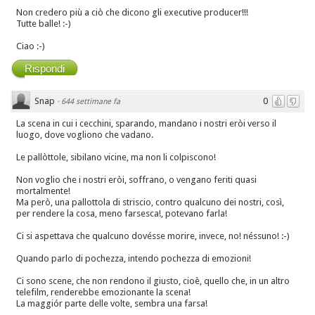
Non credero più a ciò che dicono gli executive producer!!!
Tutte balle! :-)
Ciao :-)
Rispondi
Snap
0
·
644 settimane fa
La scena in cui i cecchini, sparando, mandano i nostri eròi verso il
luogo, dove vogliono che vadano.
Le pallòttole, sibilano vicine, ma non li colpiscono!
Non voglio che i nostri eròi, soffrano, o vengano feriti quasi
mortalmente!
Ma però, una pallottola di striscio, contro qualcuno dei nostri, così,
per rendere la cosa, meno farsesca!, potevano farla!
Ci si aspettava che qualcuno dovésse morire, invece, no! néssuno! :-)
Quando parlo di pochezza, intendo pochezza di emozioni!
Ci sono scene, che non rendono il giusto, cioè, quello che, in un altro
telefilm, renderebbe emozionante la scena!
La maggiór parte delle volte, sembra una farsa!