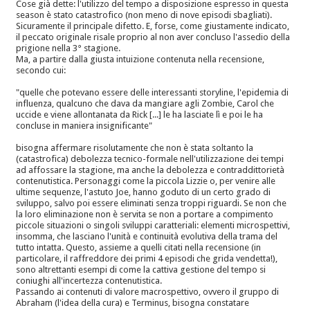
Cose già dette: l'utilizzo del tempo a disposizione espresso in questa
season è stato catastrofico (non meno di nove episodi sbagliati).
Sicuramente il principale difetto. E, forse, come giustamente indicato,
il peccato originale risale proprio al non aver concluso l'assedio della
prigione nella 3° stagione.
Ma, a partire dalla giusta intuizione contenuta nella recensione,
secondo cui:
"quelle che potevano essere delle interessanti storyline, l'epidemia di
influenza, qualcuno che dava da mangiare agli Zombie, Carol che
uccide e viene allontanata da Rick [...] le ha lasciate lì e poi le ha
concluse in maniera insignificante"
bisogna affermare risolutamente che non è stata soltanto la
(catastrofica) debolezza tecnico-formale nell'utilizzazione dei tempi
ad affossare la stagione, ma anche la debolezza e contraddittorietà
contenutistica. Personaggi come la piccola Lizzie o, per venire alle
ultime sequenze, l'astuto Joe, hanno goduto di un certo grado di
sviluppo, salvo poi essere eliminati senza troppi riguardi. Se non che
la loro eliminazione non è servita se non a portare a compimento
piccole situazioni o singoli sviluppi caratteriali: elementi microspettivi,
insomma, che lasciano l'unità e continuità evolutiva della trama del
tutto intatta. Questo, assieme a quelli citati nella recensione (in
particolare, il raffreddore dei primi 4 episodi che grida vendetta!),
sono altrettanti esempi di come la cattiva gestione del tempo si
coniughi all'incertezza contenutistica.
Passando ai contenuti di valore macrospettivo, ovvero il gruppo di
Abraham (l'idea della cura) e Terminus, bisogna constatare