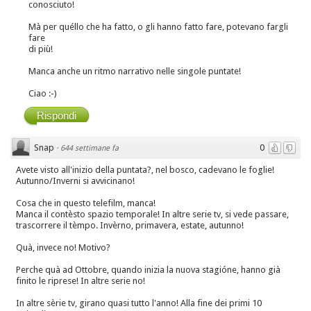
conosciuto!
Mà per quéllo che ha fatto, o gli hanno fatto fare, potevano fargli
fare
di più!
Manca anche un ritmo narrativo nelle singole puntate!
Ciao :-)
Rispondi
Snap
0
·
644 settimane fa
Avete visto all'inizio della puntata?, nel bosco, cadevano le foglie!
Autunno/Inverni si avvicinano!
Cosa che in questo telefilm, manca!
Manca il contèsto spazio temporale! In altre serie tv, si vede passare,
trascorrere il tèmpo. Invèrno, primavera, estate, autunno!
Quà, invece no! Motivo?
Perche quà ad Ottobre, quando inizia la nuova stagióne, hanno già
finito le riprese! In altre serie no!
In altre sèrie tv, girano quasi tutto l'anno! Alla fine dei primi 10