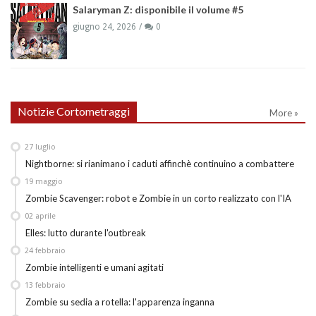
Salaryman Z: disponibile il volume #5
giugno 24, 2026
0
Notizie Cortometraggi
More »
27
luglio
Nightborne: si rianimano i caduti affinchè continuino a combattere
19
maggio
Zombie Scavenger: robot e Zombie in un corto realizzato con l'IA
02
aprile
Elles: lutto durante l'outbreak
24
febbraio
Zombie intelligenti e umani agitati
13
febbraio
Zombie su sedia a rotella: l'apparenza inganna