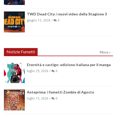
TWD Dead City: i nuovi video della Stagione 3
giugno 15, 2026
0
Notizie Fumetti
More »
Eternità e castigo: edizione italiana per il manga
luglio 29, 2026
0
Anteprima: i fumetti Zombie di Agosto
luglio 15, 2026
0