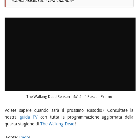
Alanna Masterson - Tara Chambler
The Walking Dead Season - 4x14 - Il Bosco - Promo
Volete sapere quando sarà il prossimo episodio? Consultate la
nostra
guida TV
con tutta la programmazione aggiornata della
quarta stagione di
The Walking Dead
!
[Fonte:
Imdb
]