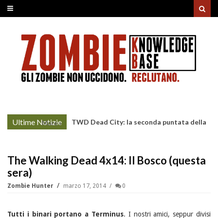
Ultime Notizie
TWD Dead City: la seconda puntata della
More »
Stagione 3 su Sky
The Walking Dead 4x14: Il Bosco (questa
sera)
Zombie Hunter
marzo 17, 2014
0
Tutti i binari portano a Terminus
. I nostri amici, seppur divisi