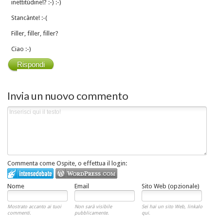
inettitùdine!? :-) :-)
Stancànte! :-(
Filler, filler, filler?
Ciao :-)
Rispondi
Invia un nuovo commento
Commenta come Ospite, o effettua il login:
Nome
Email
Sito Web (opzionale)
Mostrato accanto ai tuoi
Non sarà visibile
Sei hai un sito Web, linkalo
commenti.
pubblicamente.
qui.