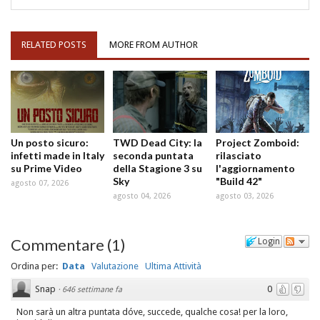
RELATED POSTS
MORE FROM AUTHOR
Un posto sicuro:
TWD Dead City: la
Project Zomboid:
infetti made in Italy
seconda puntata
rilasciato
su Prime Video
della Stagione 3 su
l'aggiornamento
Sky
"Build 42"
agosto 07, 2026
agosto 04, 2026
agosto 03, 2026
Commentare
(
1
)
Login
Ordina per:
Data
Valutazione
Ultima Attività
Snap
0
·
646 settimane fa
Non sarà un altra puntata dóve, succede, qualche cosa! per la loro,