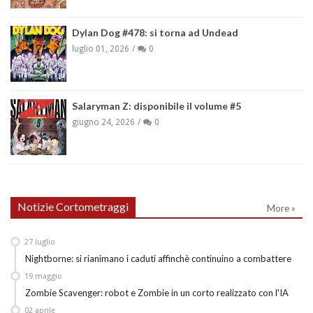
Dylan Dog #478: si torna ad Undead
luglio 01, 2026
0
Salaryman Z: disponibile il volume #5
giugno 24, 2026
0
Notizie Cortometraggi
More »
27
luglio
Nightborne: si rianimano i caduti affinchè continuino a combattere
19
maggio
Zombie Scavenger: robot e Zombie in un corto realizzato con l'IA
02
aprile