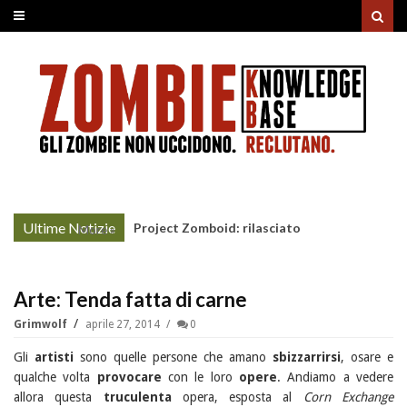
Ultime Notizie
Project Zomboid: rilasciato
More »
l'aggiornamento "Build 42"
Arte: Tenda fatta di carne
Grimwolf
aprile 27, 2014
0
Gli
artisti
sono quelle persone che amano
sbizzarrirsi
, osare e
qualche volta
provocare
con le loro
opere
. Andiamo a vedere
allora questa
truculenta
opera, esposta al
Corn Exchange