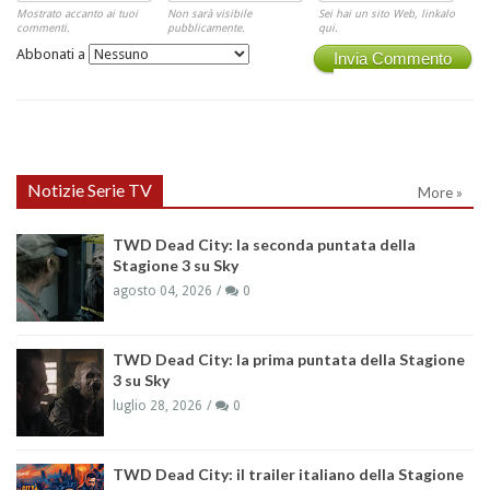
Mostrato accanto ai tuoi
Non sarà visibile
Sei hai un sito Web, linkalo
commenti.
pubblicamente.
qui.
Abbonati a
Invia Commento
Notizie Serie TV
More »
TWD Dead City: la seconda puntata della
Stagione 3 su Sky
agosto 04, 2026
0
TWD Dead City: la prima puntata della Stagione
3 su Sky
luglio 28, 2026
0
TWD Dead City: il trailer italiano della Stagione