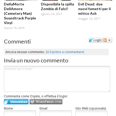
DellaMorte
Disponibile la spilla
Evil Dead: due
DellAmore
Zombie di Fulci!
nuovi fumetti per il
(Cemetery Man)
mitico Ash
agosto 20, 2017
Soundtrack Purple
maggio 10, 2017
Vinyl
marzo 16, 2019
Commenti
Login
Ancora nessun commento.
Sii il primo a commentare!
Invia un nuovo commento
Commenta come Ospite, o effettua il login:
Nome
Email
Sito Web (opzionale)