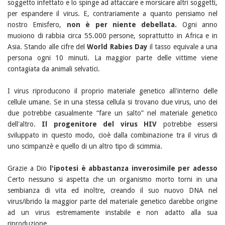
soggetto infettato e lo spinge ad attaccare e morsicare altri soggetti,
per espandere il virus. E, contrariamente a quanto pensiamo nel
nostro Emisfero,
non è per niente debellata.
Ogni anno
muoiono di rabbia circa 55.000 persone, soprattutto in Africa e in
Asia. Stando alle cifre del
World Rabies Day
il tasso equivale a una
persona ogni 10 minuti. La maggior parte delle vittime viene
contagiata da animali selvatici.
I virus riproducono il proprio materiale genetico all'interno delle
cellule umane. Se in una stessa cellula si trovano due virus, uno dei
due potrebbe casualmente “fare un salto” nel materiale genetico
dell'altro.
Il progenitore del virus HIV
potrebbe essersi
sviluppato in questo modo, cioè dalla combinazione tra il virus di
uno scimpanzè e quello di un altro tipo di scimmia.
Grazie a Dio
l'ipotesi è abbastanza inverosimile per adesso
Certo nessuno si aspetta che un organismo morto torni in una
sembianza di vita ed inoltre, creando il suo nuovo DNA nel
virus/ibrido la maggior parte del materiale genetico darebbe origine
ad un virus estremamente instabile e non adatto alla sua
riproduzione.