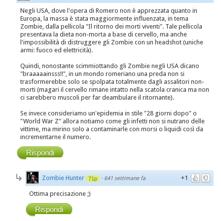
Negli USA, dove l'opera di Romero non è apprezzata quanto in
Europa, la massa è stata maggiormente influenzata, in tema
Zombie, dalla pellicola "Il ritorno dei morti viventi". Tale pellicola
presentava la dieta non-morta a base di cervello, ma anche
l'impossibilità di distruggere gli Zombie con un headshot (uniche
armi: fuoco ed elettricità).
Quindi, nonostante scimmiottando gli Zombie negli USA dicano
"braaaaainsss!!", in un mondo romeriano una preda non si
trasformerebbe solo se spolpata totalmente dagli assalitori non-
morti (magari il cervello rimane intatto nella scatola cranica ma non
ci sarebbero muscoli per far deambulare il ritornante).
Se invece consideriamo un'epidemia in stile "28 giorni dopo" o
"World War Z" allora notiamo come gli infetti non si nutrano delle
vittime, ma mirino solo a contaminarle con morsi o liquidi così da
incrementarne il numero.
Rispondi
Zombie Hunter
+1
·
641 settimane fa
71p
Ottima precisazione ;)
Rispondi