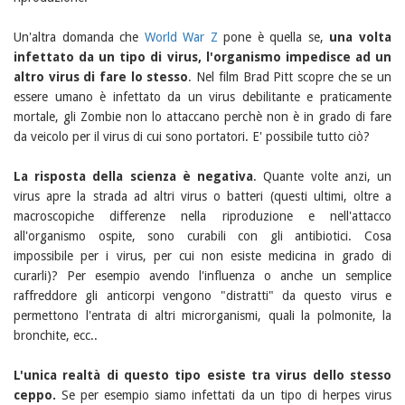
Un'altra domanda che
World War Z
pone è quella se,
una volta
infettato da un tipo di virus, l'organismo impedisce ad un
altro virus di fare lo stesso
. Nel film Brad Pitt scopre che se un
essere umano è infettato da un virus debilitante e praticamente
mortale, gli Zombie non lo attaccano perchè non è in grado di fare
da veicolo per il virus di cui sono portatori. E' possibile tutto ciò?
La risposta della scienza è negativa
. Quante volte anzi, un
virus apre la strada ad altri virus o batteri (questi ultimi, oltre a
macroscopiche differenze nella riproduzione e nell'attacco
all'organismo ospite, sono curabili con gli antibiotici. Cosa
impossibile per i virus, per cui non esiste medicina in grado di
curarli)? Per esempio avendo l'influenza o anche un semplice
raffreddore gli anticorpi vengono "distratti" da questo virus e
permettono l'entrata di altri microrganismi, quali la polmonite, la
bronchite, ecc..
L'unica realtà di questo tipo esiste tra virus dello stesso
ceppo.
Se per esempio siamo infettati da un tipo di herpes virus