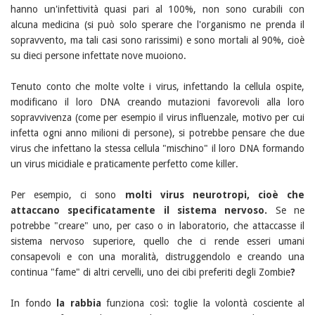
hanno un'infettività quasi pari al 100%, non sono curabili con
alcuna medicina (si può solo sperare che l'organismo ne prenda il
sopravvento, ma tali casi sono rarissimi) e sono mortali al 90%, cioè
su dieci persone infettate nove muoiono.
Tenuto conto che molte volte i virus, infettando la cellula ospite,
modificano il loro DNA creando mutazioni favorevoli alla loro
sopravvivenza (come per esempio il virus influenzale, motivo per cui
infetta ogni anno milioni di persone), si potrebbe pensare che due
virus che infettano la stessa cellula "mischino" il loro DNA formando
un virus micidiale e praticamente perfetto come killer.
Per esempio, ci sono
molti virus neurotropi, cioè che
attaccano specificatamente il sistema nervoso.
Se ne
potrebbe "creare" uno, per caso o in laboratorio, che attaccasse il
sistema nervoso superiore, quello che ci rende esseri umani
consapevoli e con una moralità, distruggendolo e creando una
continua "fame" di altri cervelli, uno dei cibi preferiti degli Zombie
?
In fondo
la rabbia
funziona così: toglie la volontà cosciente al