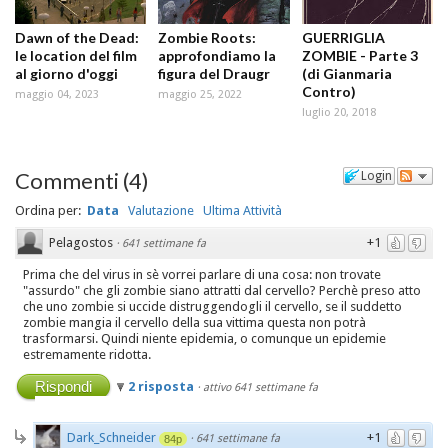
Dawn of the Dead:
Zombie Roots:
GUERRIGLIA
le location del film
approfondiamo la
ZOMBIE - Parte 3
al giorno d'oggi
figura del Draugr
(di Gianmaria
Contro)
maggio 04, 2023
maggio 25, 2022
luglio 20, 2018
Commenti
(
4
)
Login
Ordina per:
Data
Valutazione
Ultima Attività
Pelagostos
+1
·
641 settimane fa
Prima che del virus in sè vorrei parlare di una cosa: non trovate
"assurdo" che gli zombie siano attratti dal cervello? Perchè preso atto
che uno zombie si uccide distruggendogli il cervello, se il suddetto
zombie mangia il cervello della sua vittima questa non potrà
trasformarsi. Quindi niente epidemia, o comunque un epidemie
estremamente ridotta.
Rispondi
2 risposta
·
attivo 641 settimane fa
Dark_Schneider
+1
·
641 settimane fa
84p