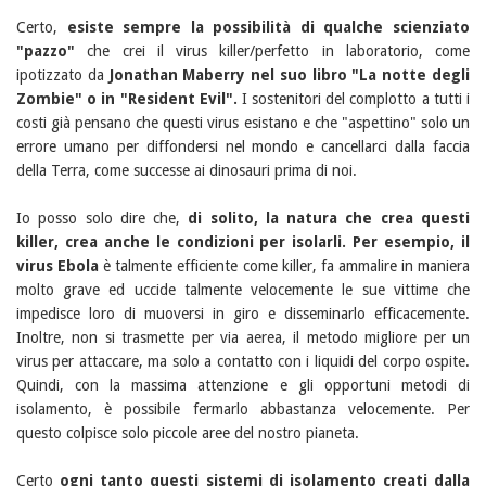
Certo,
esiste sempre la possibilità di qualche scienziato
"pazzo"
che crei il virus killer/perfetto in laboratorio, come
ipotizzato da
Jonathan Maberry nel suo libro "La notte degli
Zombie" o in "Resident Evil".
I sostenitori del complotto a tutti i
costi già pensano che questi virus esistano e che "aspettino" solo un
errore umano per diffondersi nel mondo e cancellarci dalla faccia
della Terra, come successe ai dinosauri prima di noi.
Io posso solo dire che,
di solito, la natura che crea questi
killer, crea anche le condizioni per isolarli.
Per esempio, il
virus Ebola
è talmente efficiente come killer, fa ammalire in maniera
molto grave ed uccide talmente velocemente le sue vittime che
impedisce loro di muoversi in giro e disseminarlo efficacemente.
Inoltre, non si trasmette per via aerea, il metodo migliore per un
virus per attaccare, ma solo a contatto con i liquidi del corpo ospite.
Quindi, con la massima attenzione e gli opportuni metodi di
isolamento, è possibile fermarlo abbastanza velocemente. Per
questo colpisce solo piccole aree del nostro pianeta.
Certo
ogni tanto questi sistemi di isolamento creati dalla