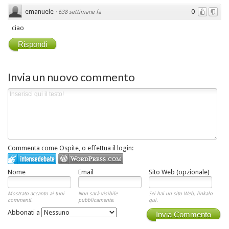
emanuele
0
·
638 settimane fa
ciao
Rispondi
Invia un nuovo commento
Commenta come Ospite, o effettua il login:
Nome
Email
Sito Web (opzionale)
Mostrato accanto ai tuoi
Non sarà visibile
Sei hai un sito Web, linkalo
commenti.
pubblicamente.
qui.
Abbonati a
Invia Commento