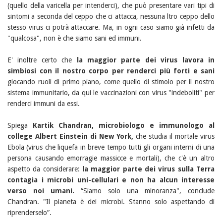
(quello della varicella per intenderci), che può presentare vari tipi di
sintomi a seconda del ceppo che ci attacca, nessuna ltro ceppo dello
stesso virus ci potrà attaccare. Ma, in ogni caso siamo già infetti da
"qualcosa", non è che siamo sani ed immuni.
E' inoltre certo che
la maggior parte dei virus lavora in
simbiosi con il nostro corpo per renderci più forti e sani
giocando ruoli di primo piano, come quello di stimolo per il nostro
sistema immunitario, da qui le vaccinazioni con virus "indeboliti" per
renderci immuni da essi.
Spiega
Kartik Chandran, microbiologo e immunologo al
college Albert Einstein di New York,
che studia il mortale virus
Ebola (virus che liquefa in breve tempo tutti gli organi interni di una
persona causando emorragie massicce e mortali), che c'è un altro
aspetto da considerare:
la maggior parte dei virus sulla Terra
contagia i microbi uni-cellulari e non ha alcun interesse
verso noi umani.
“Siamo solo una minoranza", conclude
Chandran. "Il pianeta è dei microbi. Stanno solo aspettando di
riprenderselo”.