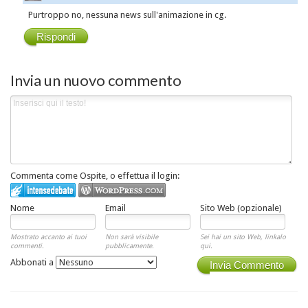
Purtroppo no, nessuna news sull'animazione in cg.
Rispondi
Invia un nuovo commento
Commenta come Ospite, o effettua il login:
Nome
Email
Sito Web (opzionale)
Mostrato accanto ai tuoi
Non sarà visibile
Sei hai un sito Web, linkalo
commenti.
pubblicamente.
qui.
Abbonati a
Invia Commento