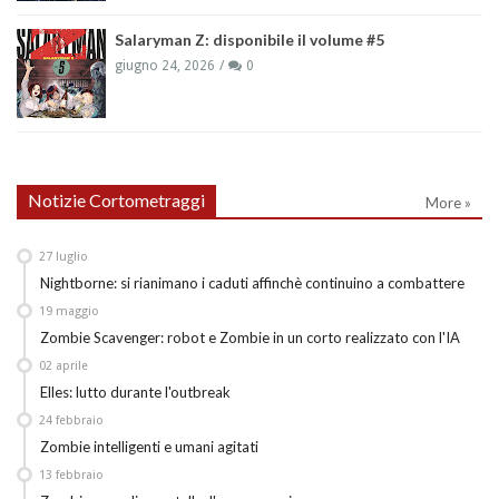
Salaryman Z: disponibile il volume #5
giugno 24, 2026
0
Notizie Cortometraggi
More »
27
luglio
Nightborne: si rianimano i caduti affinchè continuino a combattere
19
maggio
Zombie Scavenger: robot e Zombie in un corto realizzato con l'IA
02
aprile
Elles: lutto durante l'outbreak
24
febbraio
Zombie intelligenti e umani agitati
13
febbraio