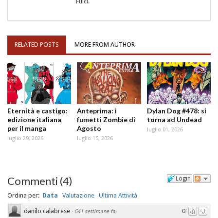
Fulci.
RELATED POSTS
MORE FROM AUTHOR
Eternità e castigo:
Anteprima: i
Dylan Dog #478: si
edizione italiana
fumetti Zombie di
torna ad Undead
per il manga
Agosto
luglio 01, 2026
luglio 29, 2026
luglio 15, 2026
Commenti
(
4
)
Login
Ordina per:
Data
Valutazione
Ultima Attività
danilo calabrese
0
·
641 settimane fa