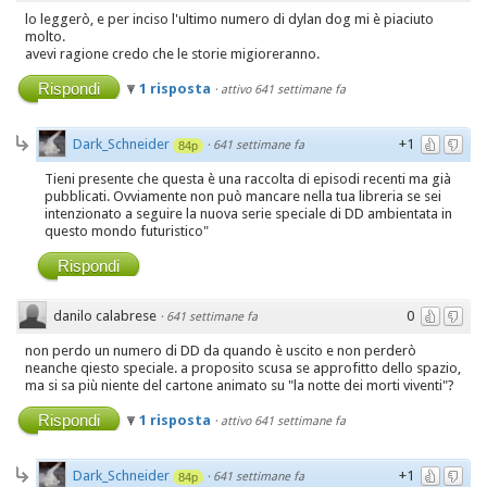
lo leggerò, e per inciso l'ultimo numero di dylan dog mi è piaciuto
molto.
avevi ragione credo che le storie migioreranno.
Rispondi
1 risposta
·
attivo 641 settimane fa
Dark_Schneider
+1
·
641 settimane fa
84p
Tieni presente che questa è una raccolta di episodi recenti ma già
pubblicati. Ovviamente non può mancare nella tua libreria se sei
intenzionato a seguire la nuova serie speciale di DD ambientata in
questo mondo futuristico"
Rispondi
danilo calabrese
0
·
641 settimane fa
non perdo un numero di DD da quando è uscito e non perderò
neanche qiesto speciale. a proposito scusa se approfitto dello spazio,
ma si sa più niente del cartone animato su "la notte dei morti viventi"?
Rispondi
1 risposta
·
attivo 641 settimane fa
Dark_Schneider
+1
·
641 settimane fa
84p