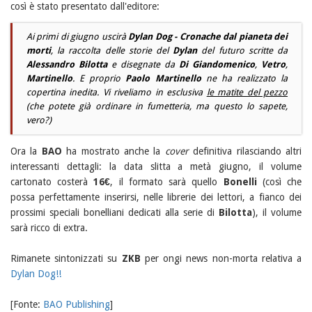
così è stato presentato dall'editore:
Ai primi di giugno uscirà
Dylan Dog - Cronache dal pianeta dei
morti
, la raccolta delle storie del
Dylan
del futuro scritte da
Alessandro Bilotta
e disegnate da
Di Giandomenico
,
Vetro
,
Martinello
. E proprio
Paolo Martinello
ne ha realizzato la
copertina inedita. Vi riveliamo in esclusiva
le matite del pezzo
(che
potete già ordinare in fumetteria, ma questo lo sapete,
vero?)
Ora la
BAO
ha mostrato anche la
cover
definitiva rilasciando altri
interessanti dettagli: la data slitta a metà giugno, il volume
cartonato costerà
16€
, il formato sarà quello
Bonelli
(così che
possa perfettamente inserirsi, nelle librerie dei lettori, a fianco dei
prossimi speciali bonelliani dedicati alla serie di
Bilotta
), il volume
sarà ricco di extra.
Rimanete sintonizzati su
ZKB
per ongi news non-morta relativa a
Dylan Dog!!
[Fonte:
BAO Publishing
]