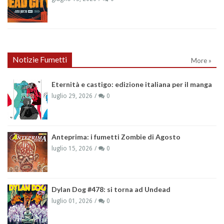
Notizie Fumetti
More »
Eternità e castigo: edizione italiana per il manga
luglio 29, 2026
0
Anteprima: i fumetti Zombie di Agosto
luglio 15, 2026
0
Dylan Dog #478: si torna ad Undead
luglio 01, 2026
0