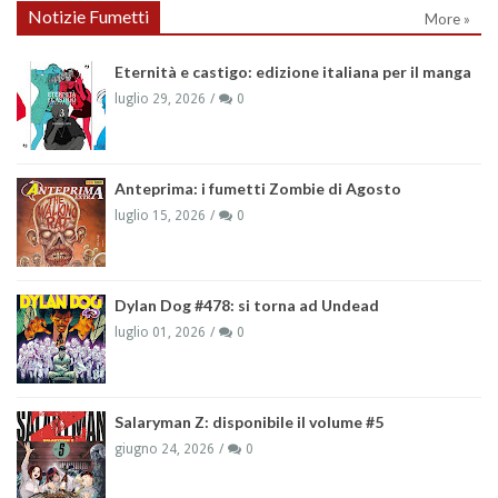
Notizie Fumetti
More »
Eternità e castigo: edizione italiana per il manga
luglio 29, 2026
0
Anteprima: i fumetti Zombie di Agosto
luglio 15, 2026
0
Dylan Dog #478: si torna ad Undead
luglio 01, 2026
0
Salaryman Z: disponibile il volume #5
giugno 24, 2026
0