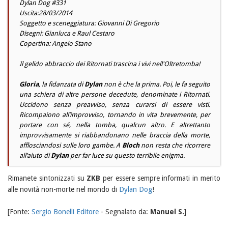
Dylan Dog #331
Uscita:28/03/2014
Soggetto e sceneggiatura: Giovanni Di Gregorio
Disegni: Gianluca e Raul Cestaro
Copertina: Angelo Stano
Il gelido abbraccio dei Ritornati trascina i vivi nell'Oltretomba!
Gloria
, la fidanzata di
Dylan
non è che la prima. Poi, le fa seguito
una schiera di altre persone decedute, denominate i Ritornati.
Uccidono senza preavviso, senza curarsi di essere visti.
Ricompaiono all’improvviso, tornando in vita brevemente, per
portare con sé, nella tomba, qualcun altro. E altrettanto
improvvisamente si riabbandonano nelle braccia della morte,
afflosciandosi sulle loro gambe. A
Bloch
non resta che ricorrere
all’aiuto di
Dylan
per far luce su questo terribile enigma.
Rimanete sintonizzati su
ZKB
per essere sempre informati in merito
alle novità non-morte nel mondo di
Dylan Dog
!
[Fonte:
Sergio Bonelli Editore
- Segnalato da:
Manuel S.
]