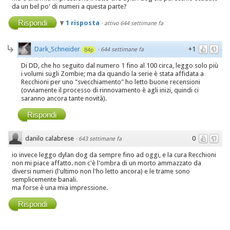
da un bel po' di numeri a questa parte?
Rispondi
1 risposta
·
attivo 644 settimane fa
Dark_Schneider
+1
·
644 settimane fa
84p
Di DD, che ho seguito dal numero 1 fino al 100 circa, leggo solo più
i volumi sugli Zombie; ma da quando la serie è stata affidata a
Recchioni per uno "svecchiamento" ho letto buone recensioni
(ovviamente il processo di rinnovamento è agli inizi, quindi ci
saranno ancora tante novità).
Rispondi
danilo calabrese
0
·
643 settimane fa
io invece leggo dylan dog da sempre fino ad oggi, e la cura Recchioni
non mi piace affatto. non c'è l'ombra di un morto ammazzato da
diversi numeri (l'ultimo non l'ho letto ancora) e le trame sono
semplicemente banali.
ma forse è una mia impressione.
Rispondi