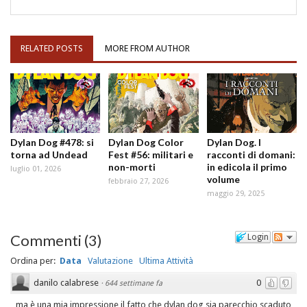
RELATED POSTS
MORE FROM AUTHOR
Dylan Dog #478: si
Dylan Dog Color
Dylan Dog. I
torna ad Undead
Fest #56: militari e
racconti di domani:
non-morti
in edicola il primo
luglio 01, 2026
volume
febbraio 27, 2026
maggio 29, 2025
Commenti
(
3
)
Login
Ordina per:
Data
Valutazione
Ultima Attività
danilo calabrese
0
·
644 settimane fa
ma è una mia impressione il fatto che dylan dog sia parecchio scaduto