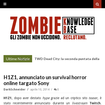
Ultime Notizie
Project Zomboid: rilasciato
More »
l'aggiornamento "Build 42"
H1Z1, annunciato un survival horror
online targato Sony
DarkSchneider
aprile 10, 2014
0
H1Z1
, dopo aver destato
hype
grazie ad un criptico sito
teaser
, è
stato recentemente annunciato durante un
livestream
Twitch
.