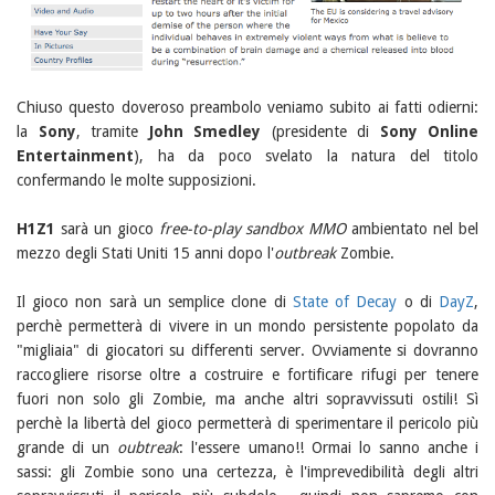
Chiuso questo doveroso preambolo veniamo subito ai fatti odierni:
la
Sony
, tramite
John Smedley
(presidente di
Sony Online
Entertainment
), ha da poco svelato la natura del titolo
confermando le molte supposizioni.
H1Z1
sarà un gioco
free-to-play sandbox MMO
ambientato nel bel
mezzo degli Stati Uniti 15 anni dopo l'
outbreak
Zombie.
Il gioco non sarà un semplice clone di
State of Decay
o di
DayZ
,
perchè permetterà di vivere in un mondo persistente popolato da
"migliaia" di giocatori su differenti server. Ovviamente si dovranno
raccogliere risorse oltre a costruire e fortificare rifugi per tenere
fuori non solo gli Zombie, ma anche altri sopravvissuti ostili! Sì
perchè la libertà del gioco permetterà di sperimentare il pericolo più
grande di un
oubtreak
: l'essere umano!! Ormai lo sanno anche i
sassi: gli Zombie sono una certezza, è l'imprevedibilità degli altri