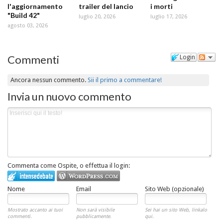
l'aggiornamento
trailer del lancio
i morti
"Build 42"
luglio 20, 2026
luglio 17, 2026
agosto 03, 2026
Commenti
Login
Ancora nessun commento.
Sii il primo a commentare!
Invia un nuovo commento
Commenta come Ospite, o effettua il login:
Nome
Email
Sito Web (opzionale)
Mostrato accanto ai tuoi
Non sarà visibile
Sei hai un sito Web, linkalo
commenti.
pubblicamente.
qui.