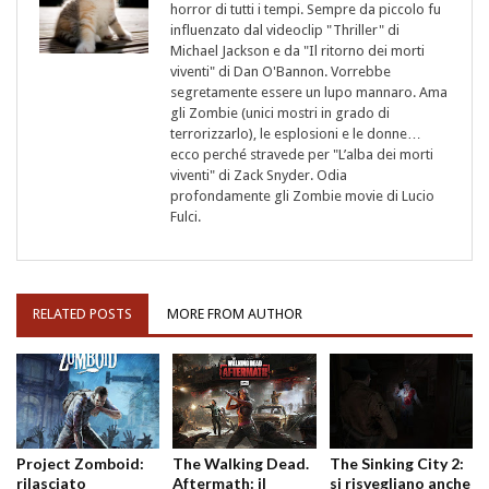
horror di tutti i tempi. Sempre da piccolo fu
influenzato dal videoclip "Thriller" di
Michael Jackson e da "Il ritorno dei morti
viventi" di Dan O'Bannon. Vorrebbe
segretamente essere un lupo mannaro. Ama
gli Zombie (unici mostri in grado di
terrorizzarlo), le esplosioni e le donne…
ecco perché stravede per "L’alba dei morti
viventi" di Zack Snyder. Odia
profondamente gli Zombie movie di Lucio
Fulci.
RELATED POSTS
MORE FROM AUTHOR
Project Zomboid:
The Walking Dead.
The Sinking City 2:
rilasciato
Aftermath: il
si risvegliano anche