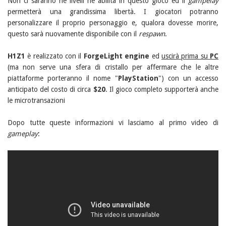
Non ci saranno nè livelli nè abilità in questo gioco ed il
gampelay
permetterà una grandissima libertà. I giocatori potranno
personalizzare il proprio personaggio e, qualora dovesse morire,
questo sarà nuovamente disponibile con il
respawn
.
H1Z1
è realizzato con il
ForgeLight engine
ed
uscirà prima su
PC
(ma non serve una sfera di cristallo per affermare che le altre
piattaforme porteranno il nome "
PlayStation
") con un accesso
anticipato del costo di circa
$20
. Il gioco completo supporterà anche
le microtransazioni
Dopo tutte queste informazioni vi lasciamo al primo video di
gameplay
: