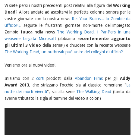
Vi siete persi i nostri precedenti post relativi alla figura del
Working
Dead
? Allora andate ad ascoltarvi la perfetta colonna sonora per le
vostre giornate con la nostra news
Re: Your Brains... lo Zombie da
ufficio!!!
, seguite le frustranti giornate non-morte dell'impiegato
Zombie
Iuuca
nella news
The Working Dead, i PanPers in una
webserie targata Microsoft
(abbiamo
recentemente aggiunto
gli ultimi 3 video
della serie!!) e chiudete con la recente webserie
The Working Dead, un outbreak può unire dei colleghi d'ufficio?
.
Veniamo ora ai nuovi video!
Iniziamo con 2
corti
prodotti dalla
Abandon Films
per gli
Addy
Award 2013
, che strizzano l'occhio sia al classico romeriano "
La
notte dei morti viventi
", sia alla serie
The Walking Dead
(tanto da
averne tributato la sigla al termine del video a colori)