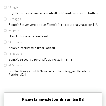
27
luglio
Nightborne: si rianimano i caduti affinchè continuino a combattere
19
maggio
Zombie Scavenger: robot e Zombie in un corto realizzato con l'IA
02
aprile
Elles: lutto durante l'outbreak
24
febbraio
Zombie intelligenti e umani agitati
13
febbraio
Zombie su sedia a rotella: l'apparenza inganna
03
febbraio
Evil Has Always Had A Name: un cortometraggio uffiiciale di
Resident Evil
Ricevi la newsletter di Zombie KB