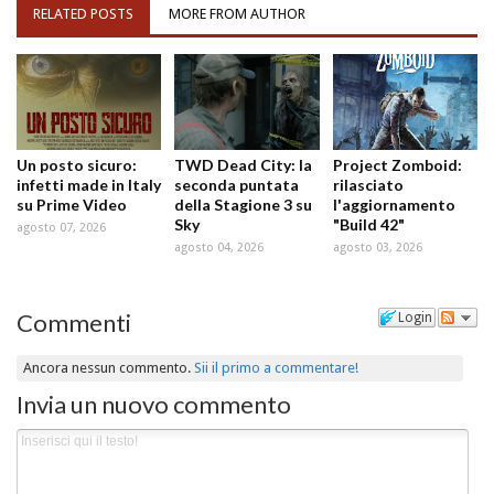
RELATED POSTS
MORE FROM AUTHOR
Un posto sicuro:
TWD Dead City: la
Project Zomboid:
infetti made in Italy
seconda puntata
rilasciato
su Prime Video
della Stagione 3 su
l'aggiornamento
Sky
"Build 42"
agosto 07, 2026
agosto 04, 2026
agosto 03, 2026
Commenti
Login
Ancora nessun commento.
Sii il primo a commentare!
Invia un nuovo commento