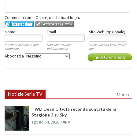
Commenta come Ospite, o effettua il login:
Nome
Email
Sito Web (opzionale)
Mostrato accanto ai tuoi
Non sarà visibile
Sei hai un sito Web, linkalo
commenti.
pubblicamente.
qui.
Abbonati a
Invia Commento
Notizie Serie TV
More »
TWD Dead City: la seconda puntata della
Stagione 3 su Sky
agosto 04, 2026
0