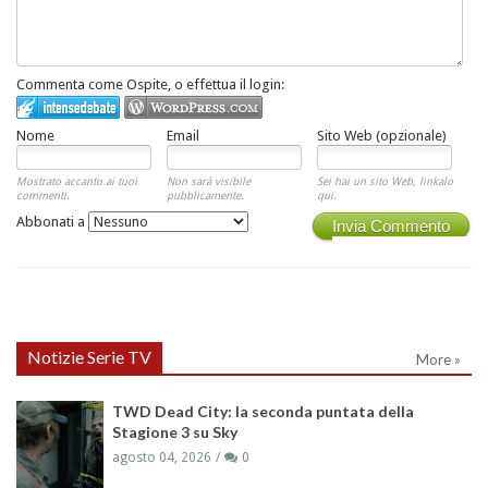
Commenta come Ospite, o effettua il login:
Nome
Email
Sito Web (opzionale)
Mostrato accanto ai tuoi
Non sarà visibile
Sei hai un sito Web, linkalo
commenti.
pubblicamente.
qui.
Abbonati a
Invia Commento
Notizie Serie TV
More »
TWD Dead City: la seconda puntata della
Stagione 3 su Sky
agosto 04, 2026
0