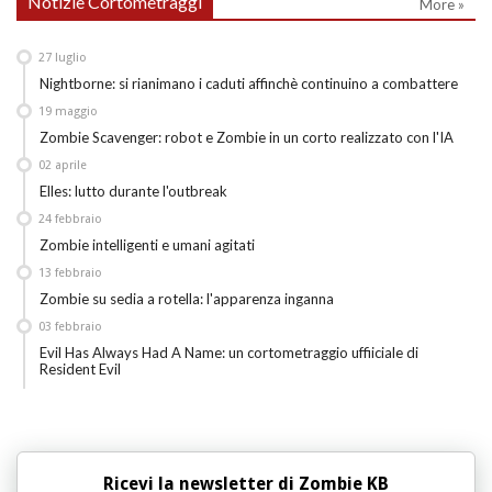
Notizie Cortometraggi
More »
27
luglio
Nightborne: si rianimano i caduti affinchè continuino a combattere
19
maggio
Zombie Scavenger: robot e Zombie in un corto realizzato con l'IA
02
aprile
Elles: lutto durante l'outbreak
24
febbraio
Zombie intelligenti e umani agitati
13
febbraio
Zombie su sedia a rotella: l'apparenza inganna
03
febbraio
Evil Has Always Had A Name: un cortometraggio uffiiciale di
Resident Evil
Ricevi la newsletter di Zombie KB