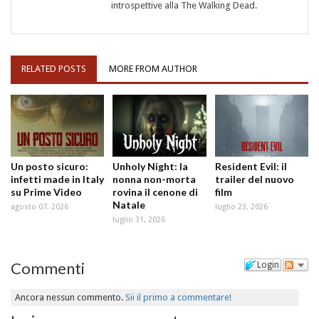
introspettive alla The Walking Dead.
RELATED POSTS
MORE FROM AUTHOR
Un posto sicuro:
Unholy Night: la
Resident Evil: il
infetti made in Italy
nonna non-morta
trailer del nuovo
su Prime Video
rovina il cenone di
film
Natale
agosto 07, 2026
luglio 23, 2026
luglio 31, 2026
Commenti
Login
Ancora nessun commento.
Sii il primo a commentare!