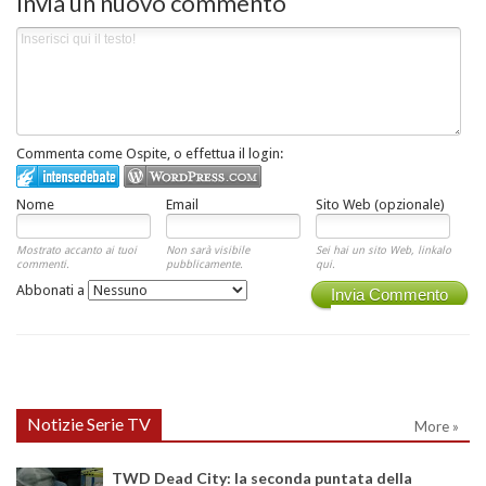
Invia un nuovo commento
Commenta come Ospite, o effettua il login:
Nome
Email
Sito Web (opzionale)
Mostrato accanto ai tuoi
Non sarà visibile
Sei hai un sito Web, linkalo
commenti.
pubblicamente.
qui.
Abbonati a
Invia Commento
Notizie Serie TV
More »
TWD Dead City: la seconda puntata della