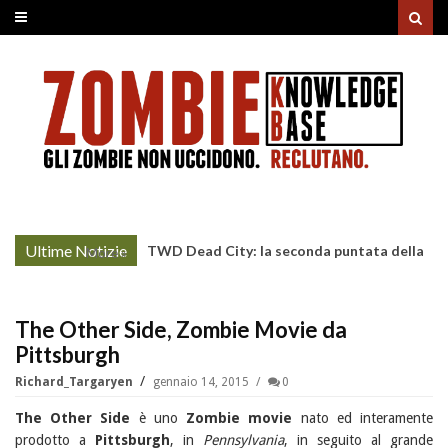
Ultime Notizie
TWD Dead City: la seconda puntata della
More »
Stagione 3 su Sky
The Other Side, Zombie Movie da
Pittsburgh
Richard_Targaryen
gennaio 14, 2015
0
The Other Side
è uno
Zombie movie
nato ed interamente
prodotto a
Pittsburgh
, in
Pennsylvania
, in seguito al grande