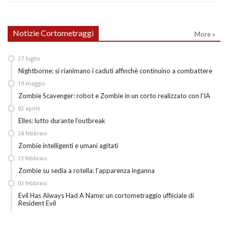
Notizie Cortometraggi
More »
27
luglio
Nightborne: si rianimano i caduti affinchè continuino a combattere
19
maggio
Zombie Scavenger: robot e Zombie in un corto realizzato con l'IA
02
aprile
Elles: lutto durante l'outbreak
24
febbraio
Zombie intelligenti e umani agitati
13
febbraio
Zombie su sedia a rotella: l'apparenza inganna
03
febbraio
Evil Has Always Had A Name: un cortometraggio uffiiciale di
Resident Evil