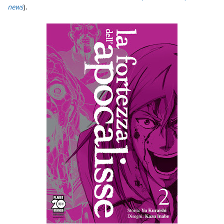
news
).