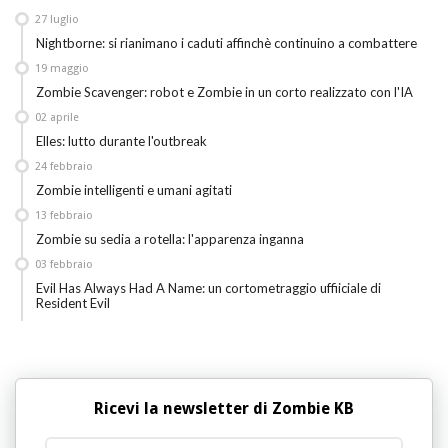
27
luglio
Nightborne: si rianimano i caduti affinchè continuino a combattere
19
maggio
Zombie Scavenger: robot e Zombie in un corto realizzato con l'IA
02
aprile
Elles: lutto durante l'outbreak
24
febbraio
Zombie intelligenti e umani agitati
13
febbraio
Zombie su sedia a rotella: l'apparenza inganna
03
febbraio
Evil Has Always Had A Name: un cortometraggio uffiiciale di
Resident Evil
Ricevi la newsletter di Zombie KB