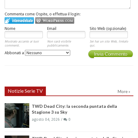
Commenta come Ospite, o effettua il login:
Nome
Email
Sito Web (opzionale)
Mostrato accanto ai tuoi
Non sarà visibile
Sei hai un sito Web, linkalo
commenti.
pubblicamente.
qui.
Abbonati a
Invia Commento
Notizie Serie TV
More »
TWD Dead City: la seconda puntata della
Stagione 3 su Sky
agosto 04, 2026
0