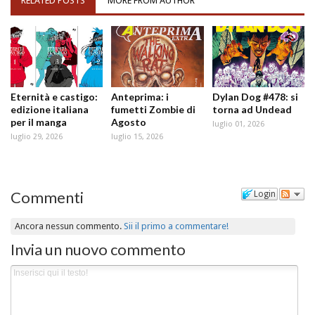
RELATED POSTS
MORE FROM AUTHOR
Eternità e castigo:
Anteprima: i
Dylan Dog #478: si
edizione italiana
fumetti Zombie di
torna ad Undead
per il manga
Agosto
luglio 01, 2026
luglio 29, 2026
luglio 15, 2026
Commenti
Login
Ancora nessun commento.
Sii il primo a commentare!
Invia un nuovo commento