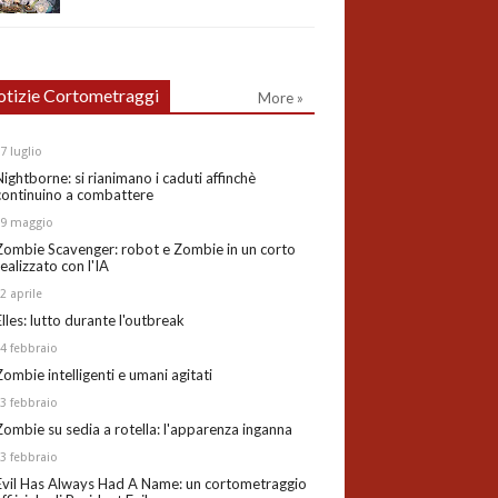
tizie Cortometraggi
More »
27
luglio
Nightborne: si rianimano i caduti affinchè
continuino a combattere
19
maggio
Zombie Scavenger: robot e Zombie in un corto
realizzato con l'IA
02
aprile
Elles: lutto durante l'outbreak
24
febbraio
Zombie intelligenti e umani agitati
13
febbraio
Zombie su sedia a rotella: l'apparenza inganna
03
febbraio
Evil Has Always Had A Name: un cortometraggio