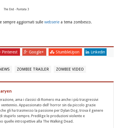
The End - Puntata 3
e sempre aggiornati sulle
webserie
a tema zombesco.
Pinterest
Google+
StumbleUpon
Linkedin
NEWS
ZOMBIE TRAILER
ZOMBIE VIDEO
garyen
azione, ama i classici di Romero ma anche i più trasgressivi
 ventennio. Appassionato dell' horror sin da piccolo grazie
 che gli ha trasmesso la passione per Dylan Dog, trova il genere
i stupirlo sempre. Predilige le produzioni violente e
 quelle introspettive alla The Walking Dead.