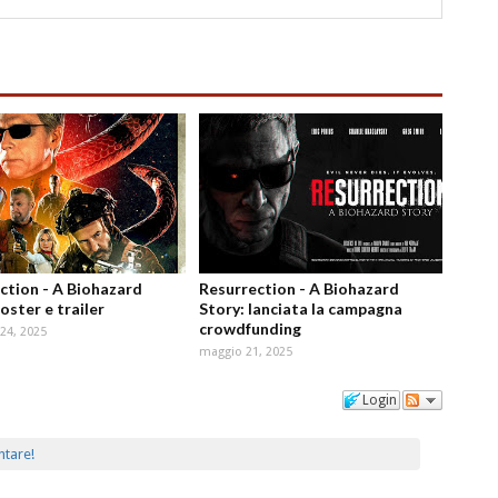
ction - A Biohazard
Resurrection - A Biohazard
oster e trailer
Story: lanciata la campagna
crowdfunding
24, 2025
maggio 21, 2025
Login
ntare!