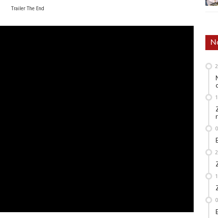
Trailer The End
No