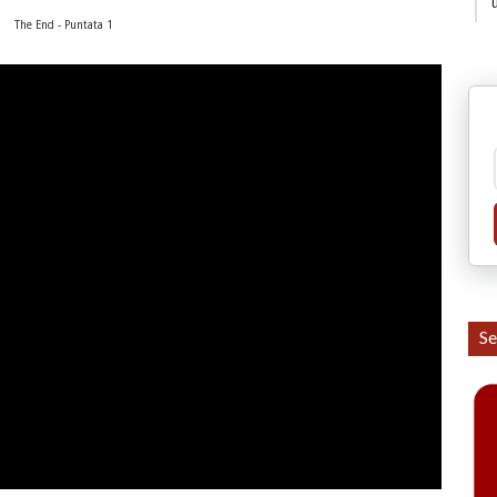
The End - Puntata 1
Se