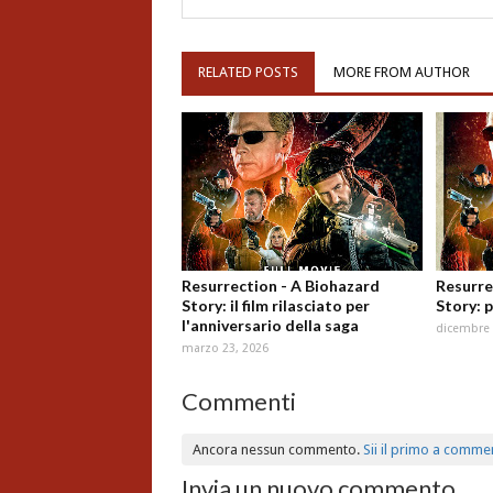
RELATED POSTS
MORE FROM AUTHOR
Resurrection - A Biohazard
Resurre
Story: il film rilasciato per
Story: p
l'anniversario della saga
dicembre 
marzo 23, 2026
Commenti
Ancora nessun commento.
Sii il primo a comme
Invia un nuovo commento