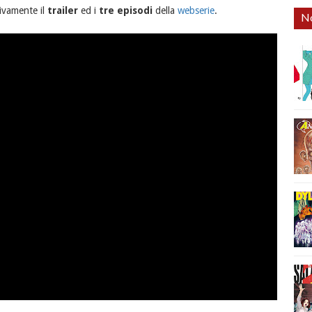
tivamente il
trailer
ed i
tre episodi
della
webserie
.
No