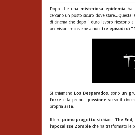
Dopo che una
misteriosa epidemia
ha c
cercano un posto sicuro dove stare...Questa 
di cinema che dopo il duro lavoro riescono a 
per visionare insieme a noi i
tre episodi di 
Si chiamano
Los Desperados
, sono
un gru
forze
e la propria
passione
verso il cinema
propria
arte
.
Il loro
primo progetto
si chiama
The End
,
l’apocalisse Zombie
che ha trasformato le p