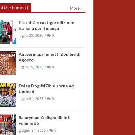
tizie Fumetti
More »
Eternità e castigo: edizione
italiana per il manga
luglio 29, 2026
0
Anteprima: i fumetti Zombie di
Agosto
luglio 15, 2026
0
Dylan Dog #478: si torna ad
Undead
luglio 01, 2026
0
Salaryman Z: disponibile il
volume #5
giugno 24, 2026
0