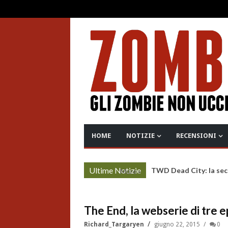
HOME
NOTIZIE
RECENSIONI
Ultime Notizie
Project Zomboid: rilas
More »
The End, la webserie di tre 
Richard_Targaryen
giugno 22, 2015
0