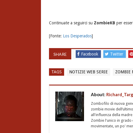
Continuate a seguirci su
ZombieKB
per esser
[Fonte:
Los Desperados
]
SHARE
Facebook
Twitter
TAGS
NOTIZIE WEB SERIE
ZOMBIE 
About:
Richard_Tar
Zombofilo di nuova gener
zombie movie dell’ultimo
all'influenza della madre
Zombie l'unico in grado d
movimentate, un po' meno