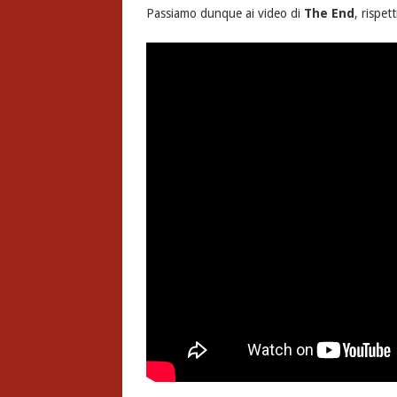
Passiamo dunque ai video di
The End
, rispet