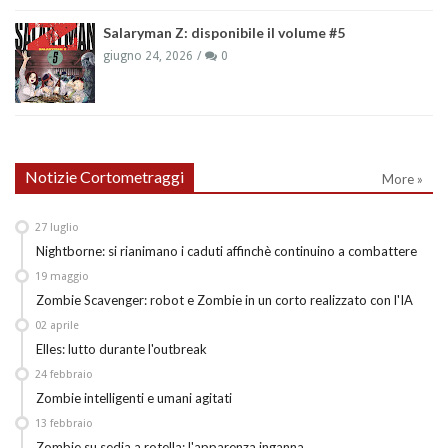
Salaryman Z: disponibile il volume #5
giugno 24, 2026
0
Notizie Cortometraggi
More »
27
luglio
Nightborne: si rianimano i caduti affinchè continuino a combattere
19
maggio
Zombie Scavenger: robot e Zombie in un corto realizzato con l'IA
02
aprile
Elles: lutto durante l'outbreak
24
febbraio
Zombie intelligenti e umani agitati
13
febbraio
Zombie su sedia a rotella: l'apparenza inganna