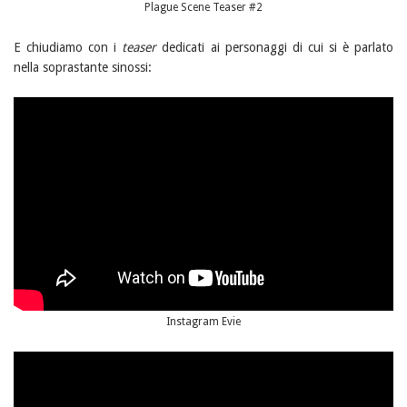
Plague Scene Teaser #2
E chiudiamo con i
teaser
dedicati ai personaggi di cui si è parlato
nella soprastante sinossi:
Instagram Evie