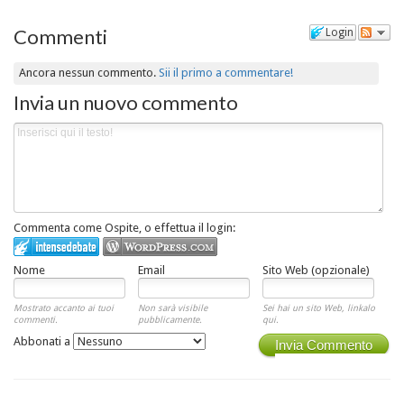
Commenti
Login
Ancora nessun commento.
Sii il primo a commentare!
Invia un nuovo commento
Commenta come Ospite, o effettua il login:
Nome
Email
Sito Web (opzionale)
Mostrato accanto ai tuoi
Non sarà visibile
Sei hai un sito Web, linkalo
commenti.
pubblicamente.
qui.
Abbonati a
Invia Commento