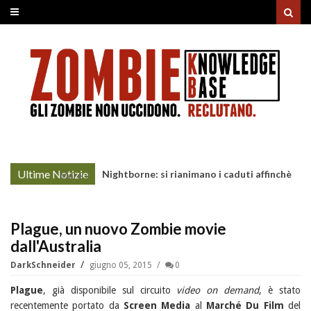
Ultime Notizie
Nightborne: si rianimano i caduti affinchè
More »
continuino a combattere
Plague, un nuovo Zombie movie
dall'Australia
DarkSchneider
giugno 05, 2015
0
Plague
, già disponibile sul circuito
video on demand
, è stato
recentemente portato da
Screen Media
al
Marché Du Film
del