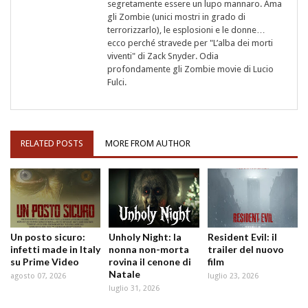
segretamente essere un lupo mannaro. Ama
gli Zombie (unici mostri in grado di
terrorizzarlo), le esplosioni e le donne…
ecco perché stravede per "L’alba dei morti
viventi" di Zack Snyder. Odia
profondamente gli Zombie movie di Lucio
Fulci.
RELATED POSTS
MORE FROM AUTHOR
Un posto sicuro:
Unholy Night: la
Resident Evil: il
infetti made in Italy
nonna non-morta
trailer del nuovo
su Prime Video
rovina il cenone di
film
Natale
agosto 07, 2026
luglio 23, 2026
luglio 31, 2026